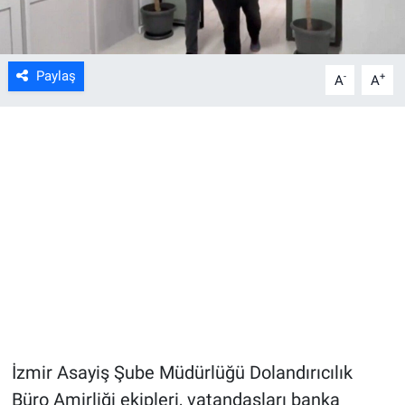
Paylaş
-
+
A
A
İzmir Asayiş Şube Müdürlüğü Dolandırıcılık
Büro Amirliği ekipleri, vatandaşları banka