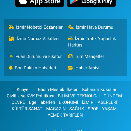
İzmir Nöbetçi Eczaneler
İzmir Hava Durumu
İzmir Namaz Vakitleri
İzmir Trafik Yoğunluk
Haritası
Puan Durumu ve Fikstür
Tüm Manşetler
Son Dakika Haberleri
Haber Arşivi
Künye
Basın Meslek İlkeleri
Kullanım Koşulları
Gizlilik ve KVK Politikası
BİLİM VE TEKNOLOJİ
GÜNDEM
ÇEVRE
Ege Haberleri
EKONOMİ
İZMİR HABERLERİ
KÜLTÜR SANAT
MAGAZİN
SAĞLIK
SPOR
YAŞAM
YEMEK TARİFLERİ