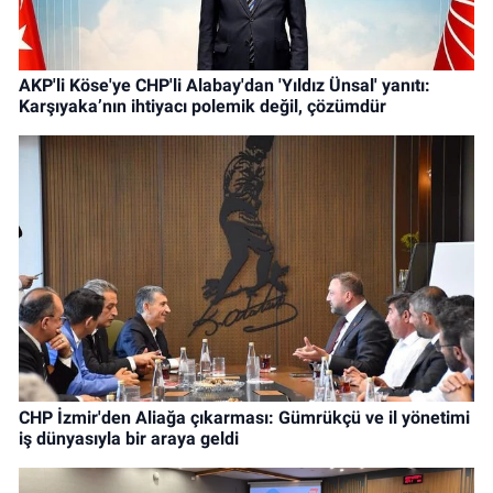
AKP'li Köse'ye CHP'li Alabay'dan 'Yıldız Ünsal' yanıtı:
Karşıyaka’nın ihtiyacı polemik değil, çözümdür
CHP İzmir'den Aliağa çıkarması: Gümrükçü ve il yönetimi
iş dünyasıyla bir araya geldi