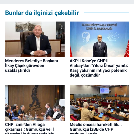
Bunlar da ilginizi çekebilir
Menderes Belediye Başkanı
AKP'li Köse'ye CHP'li
İlkay Çiçek görevden
Alabay'dan 'Yıldız Ünsal' yanıtı:
uzaklaştırıldı
Karşıyaka’nın ihtiyacı polemik
değil, çözümdür
CHP İzmir'den Aliağa
Meclis öncesi hareketlilik...
çıkarması: Gümrükçü ve il
Gümrükçü İzBB'de CHP
yönetimi iş dünyasıyla bir
grubunu kurdu