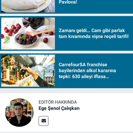
Pavlova!
Zamanı geldi… Cam gibi parlak
tam kıvamında vişne reçeli tarifi!
CarrefourSA franchise
bayilerinden alkol kararına
tepki: 630 aileyi iflasa
sürükleyecek!
EDITÖR HAKKINDA
Ege Şenol Çalışkan