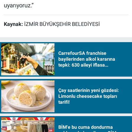
uyarıyoruz.”
Kaynak:
İZMİR BÜYÜKŞEHİR BELEDİYESİ
CarrefourSA franchise
bayilerinden alkol kararına
tepki: 630 aileyi iflasa
sürükleyecek!
Çay saatlerinin yeni gözdesi:
Limonlu cheesecake topları
tarifi!
BİM'e bu cuma dondurma