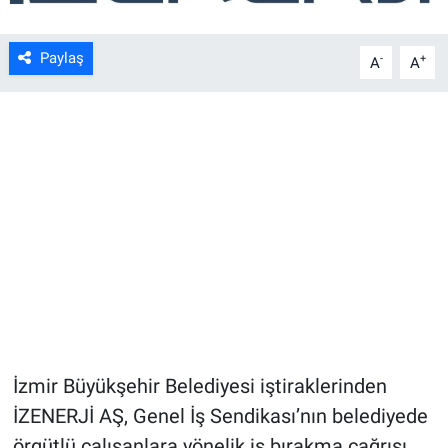
Paylaş
-
+
A
A
İzmir Büyükşehir Belediyesi iştiraklerinden
İZENERJİ AŞ, Genel İş Sendikası’nın belediyede
örgütlü çalışanlara yönelik iş bırakma çağrısı