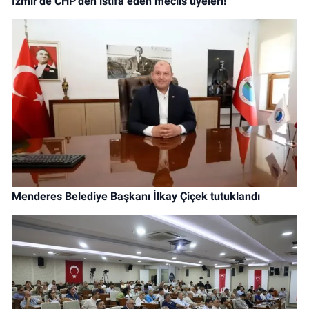
İzmir'de CHP'den istifa eden meclis üyeleri!
Menderes Belediye Başkanı İlkay Çiçek tutuklandı