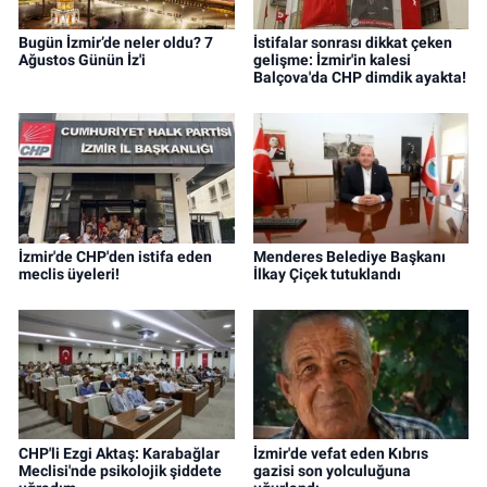
Bugün İzmir’de neler oldu? 7
İstifalar sonrası dikkat çeken
Ağustos Günün İz'i
gelişme: İzmir'in kalesi
Balçova'da CHP dimdik ayakta!
İzmir'de CHP'den istifa eden
Menderes Belediye Başkanı
meclis üyeleri!
İlkay Çiçek tutuklandı
CHP'li Ezgi Aktaş: Karabağlar
İzmir'de vefat eden Kıbrıs
Meclisi'nde psikolojik şiddete
gazisi son yolculuğuna