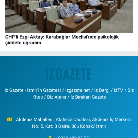
CHP'li Ezgi Aktaş: Karabağlar Meclisi'nde psikolojik
şiddete uğradım
İz Gazete - İzmir'in Gazetesi / izgazete.net / İz Dergi / İzTV / Biz
Kitap / Biz Ajans / İz Bırakan Gazete
Akdeniz Mahallesi, Akdeniz Caddesi, Akdeniz İş Merkezi
No: 5, Kat: 3 Daire: 306 Konak/ İzmir