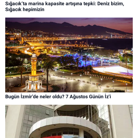
Sığacık’ta marina kapasite artışına tepki: Deniz bizim,
Sığacık hepimizin
Bugün İzmir’de neler oldu? 7 Ağustos Günün İz'i