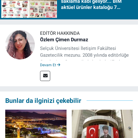
saklama kabı geliyor... BİM
aktüel ürünler kataloğu 7
Ağustos Cuma 2026
EDITÖR HAKKINDA
Özlem Çimen Durmaz
Selçuk Üniversitesi İletişim Fakültesi
Gazetecilik mezunu. 2008 yılında editörlüğe
Cumhuriyet Gazetesi'nde başladı. 17 yıl
Devam Et
çeşitli internet sitelerinde editörlük yaptı.
Bunlar da ilginizi çekebilir