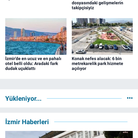
dosyasındaki gelişmelerin
takipçisiyiz
İzmir’de en ucuz ve en pahalı
Konak nefes alacak: 6 bin
otel belli oldu: Aradaki fark
metrekarelik park hizmete
dudak uçuklattı
açılıyor
Yükleniyor...
İzmir Haberleri