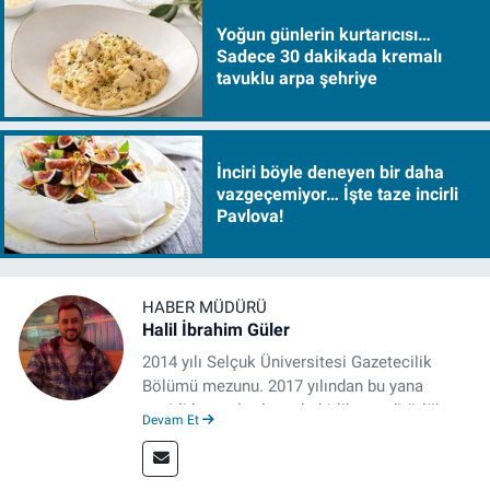
Yoğun günlerin kurtarıcısı…
Sadece 30 dakikada kremalı
tavuklu arpa şehriye
İnciri böyle deneyen bir daha
vazgeçemiyor… İşte taze incirli
Pavlova!
HABER MÜDÜRÜ
Halil İbrahim Güler
2014 yılı Selçuk Üniversitesi Gazetecilik
Bölümü mezunu. 2017 yılından bu yana
çeşitli kurumlarda muhabirlik ve editörlük
Devam Et
yaptı. Çalışma hayatına izgazete.net’te haber
müdürü olarak devam ediyor.