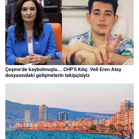
Çeşme'de kaybolmuştu... CHP’li Kılıç: Veli Eren Atay
dosyasındaki gelişmelerin takipçisiyiz