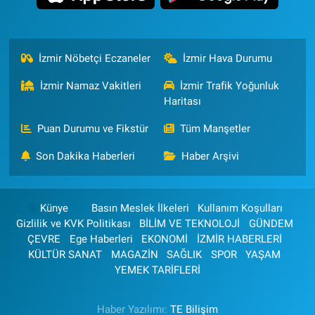
İzmir Nöbetçi Eczaneler
İzmir Hava Durumu
İzmir Namaz Vakitleri
İzmir Trafik Yoğunluk
Haritası
Puan Durumu ve Fikstür
Tüm Manşetler
Son Dakika Haberleri
Haber Arşivi
Künye
Basın Meslek İlkeleri
Kullanım Koşulları
Gizlilik ve KVK Politikası
BİLİM VE TEKNOLOJİ
GÜNDEM
ÇEVRE
Ege Haberleri
EKONOMİ
İZMİR HABERLERİ
KÜLTÜR SANAT
MAGAZİN
SAĞLIK
SPOR
YAŞAM
YEMEK TARİFLERİ
Haber Yazılımı:
TE Bilişim