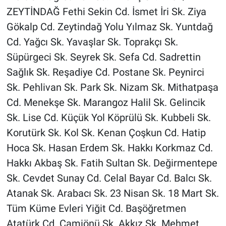
ZEYTİNDAĞ Fethi Sekin Cd. İsmet İri Sk. Ziya
Gökalp Cd. Zeytindağ Yolu Yılmaz Sk. Yuntdağ
Cd. Yağcı Sk. Yavaşlar Sk. Toprakçı Sk.
Süpürgeci Sk. Seyrek Sk. Sefa Cd. Sadrettin
Sağlık Sk. Reşadiye Cd. Postane Sk. Peynirci
Sk. Pehlivan Sk. Park Sk. Nizam Sk. Mithatpaşa
Cd. Menekşe Sk. Marangoz Halil Sk. Gelincik
Sk. Lise Cd. Küçük Yol Köprülü Sk. Kubbeli Sk.
Korutürk Sk. Kol Sk. Kenan Çoşkun Cd. Hatip
Hoca Sk. Hasan Erdem Sk. Hakkı Korkmaz Cd.
Hakkı Akbaş Sk. Fatih Sultan Sk. Değirmentepe
Sk. Cevdet Sunay Cd. Celal Bayar Cd. Balcı Sk.
Atanak Sk. Arabacı Sk. 23 Nisan Sk. 18 Mart Sk.
Tüm Küme Evleri Yiğit Cd. Başöğretmen
Atatürk Cd. Camiönü Sk. Akkız Sk. Mehmet