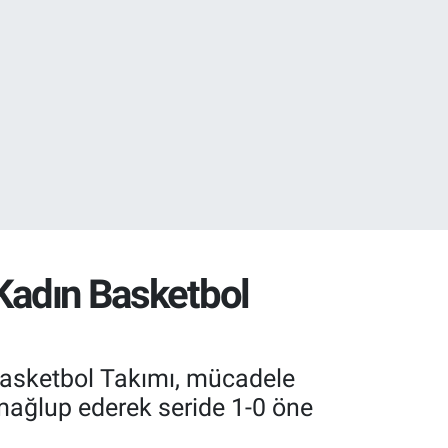
0
08
 Kadın Basketbol
 Basketbol Takımı, mücadele
4 mağlup ederek seride 1-0 öne