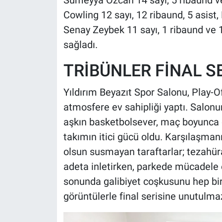
Sümeyya Özcan 14 sayı, 5 ribaund ve 
Cowling 12 sayı, 12 ribaund, 5 asist, 
Senay Zeybek 11 sayı, 1 ribaund ve 1 
sağladı.
TRİBÜNLER FİNAL S
Yıldırım Beyazıt Spor Salonu, Play-O
atmosfere ev sahipliği yaptı. Salon
aşkın basketbolsever, maç boyunca 
takımın itici gücü oldu. Karşılaşman
olsun susmayan taraftarlar; tezahüratl
adeta inletirken, parkede mücadele
sonunda galibiyet coşkusunu hep birl
görüntülerle final serisine unutulma