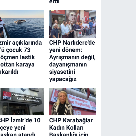
erdi
zmir açıklarında
CHP Narlıdere'de
'ü çocuk 73
yeni dönem:
öçmen lastik
Ayrışmanın değil,
ottan karaya
dayanışmanın
ıkarıldı
siyasetini
yapacağız
HP İzmir’de 10
CHP Karabağlar
lçeye yeni
Kadın Kolları
aşkan atandı
Başkanlığı için