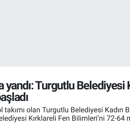
DOLAR
47,6704
%
EURO
55,0406
%-0.
da yandı: Turgutlu Belediyesi
başladı
l takımı olan Turgutlu Belediyesi Kadın
lediyesi Kırklareli Fen Bilimleri’ni 72-6