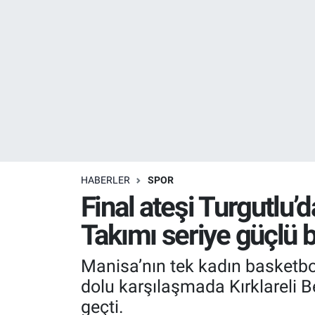
Resmi İlanlar
Resmi Reklam
YAŞAM
HABERLER
SPOR
Final ateşi Turgutlu’
Takımı seriye güçlü 
Manisa’nın tek kadın basketbo
dolu karşılaşmada Kırklareli Be
geçti.