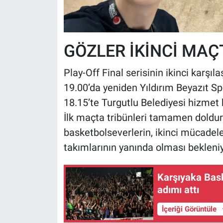
GÖZLER İKİNCİ MAÇ
Play-Off Final serisinin ikinci karş
19.00’da yeniden Yıldırım Beyazıt 
18.15’te Turgutlu Belediyesi hizmet 
İlk maçta tribünleri tamamen doldur
basketbolseverlerin, ikinci mücadel
takımlarının yanında olması bekleniy
Karşıyaka Bask
adımı attı
İçeriği Görüntüle