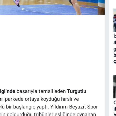
İ
4
g
b
ç
igi’nde
başarıyla temsil eden
Turgutlu
mı
, parkede ortaya koyduğu hırslı ve
C
ü bir başlangıç yaptı. Yıldırım Beyazıt Spor
i
in doldurduğu tribünler eşliğinde oynanan
b