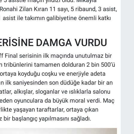
5 asistle maçın yıldızı oldu. Mikayla
Ronahi Zilan Kıran 11 sayı, 5 ribaund, 3 asist,
asist ile takımın galibiyetine önemli katkı
ERİSİNE DAMGA VURDU
ff Final serisinin ilk maçında unutulmaz bir
un tribünlerini tamamen dolduran 2 bin 500’ü
ortaya koyduğu coşku ve enerjiyle adeta
ın ilk saniyesinden son düdüğe kadar bir an
ar, alkışlar, sloganlar ve ıslıklarla salonu
 eden oyunculara da büyük moral verdi. Maç
ikte yaşayan taraftarlar, ortaya çıkan
z bir başlangıç yapılmasını sağladı.