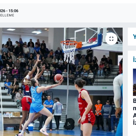
026 - 15:06
ELLEME
Y
İ
B
n
İ