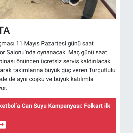
TA
ılaşması 11 Mayıs Pazartesi günü saat
Spor Salonu’nda oynanacak. Maç günü saat
binası önünden ücretsiz servis kaldırılacak.
arak takımlarına büyük güç veren Turgutlulu
ede de aynı coşku ve büyük katılımla
or.
etbol’a Can Suyu Kampanyası: Folkart ilk