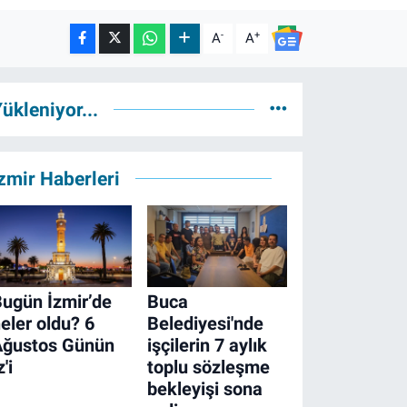
-
+
A
A
ükleniyor...
zmir Haberleri
ugün İzmir’de
Buca
eler oldu? 6
Belediyesi'nde
Ağustos Günün
işçilerin 7 aylık
z'i
toplu sözleşme
bekleyişi sona