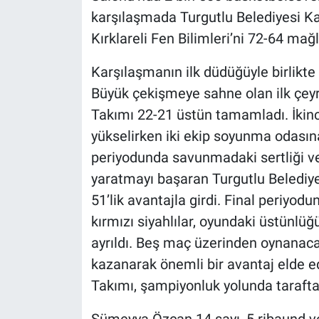
karşılaşmada Turgutlu Belediyesi Kad
Kırklareli Fen Bilimleri’ni 72-64 mağl
Karşılaşmanın ilk düdüğüyle birlikt
Büyük çekişmeye sahne olan ilk çeyr
Takımı 22-21 üstün tamamladı. İkin
yükselirken iki ekip soyunma odasına
periyodunda savunmadaki sertliği ve
yaratmayı başaran Turgutlu Belediye
51’lik avantajla girdi. Final periyod
kırmızı siyahlılar, oyundaki üstünl
ayrıldı. Beş maç üzerinden oynanacak 
kazanarak önemli bir avantaj elde e
Takımı, şampiyonluk yolunda tarafta