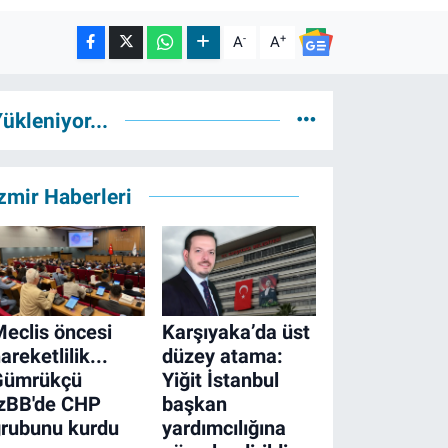
-
+
A
A
ükleniyor...
zmir Haberleri
eclis öncesi
Karşıyaka’da üst
areketlilik...
düzey atama:
Gümrükçü
Yiğit İstanbul
İzBB'de CHP
başkan
grubunu kurdu
yardımcılığına