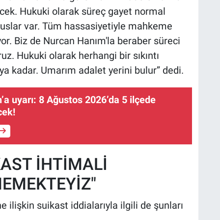
cek. Hukuki olarak süreç gayet normal
suslar var. Tüm hassasiyetiyle mahkeme
yor. Biz de Nurcan Hanım'la beraber süreci
uz. Hukuki olarak herhangi bir sıkıntı
kadar. Umarım adalet yerini bulur” dedi.
a uyarı: 8 Ağustos 2026’da 5 ilçede
cek!
KAST İHTİMALİ
EMEKTEYİZ"
ilişkin suikast iddialarıyla ilgili de şunları