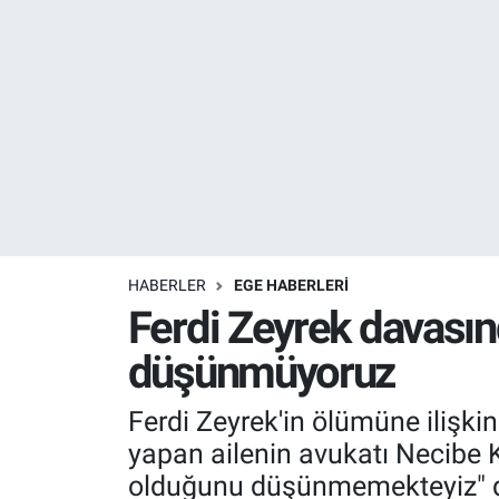
Resmi İlanlar
Resmi Reklam
YAŞAM
HABERLER
EGE HABERLERİ
Ferdi Zeyrek davasın
düşünmüyoruz
Ferdi Zeyrek'in ölümüne ilişk
yapan ailenin avukatı Necibe Ka
olduğunu düşünmemekteyiz" d