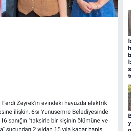
İ
b
İ
s
Ferdi Zeyrek'in evindeki havuzda elektrik
sine ilişkin, 6'sı Yunusemre Belediyesinde
B
6 sanığın "taksirle bir kişinin ölümüne ve
y
a" suçundan 2 yıldan 15 yıla kadar hapis
o