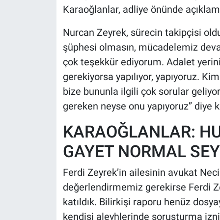
Karaoğlanlar, adliye önünde açıklam
Nurcan Zeyrek, sürecin takipçisi old
şüphesi olmasın, mücadelemiz devam
çok teşekkür ediyorum. Adalet yerin
gerekiyorsa yapılıyor, yapıyoruz. Ki
bize bununla ilgili çok sorular geli
gereken neyse onu yapıyoruz” diye 
KARAOĞLANLAR: HU
GAYET NORMAL SEY
Ferdi Zeyrek’in ailesinin avukat Nec
değerlendirmemiz gerekirse Ferdi Z
katıldık. Bilirkişi raporu henüz dos
kendisi aleyhlerinde soruşturma izni 