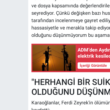
ve dosya kapsamında değerlendirile
seyrediyor. Çünkü değişken bazı hu
tarafından incelenmeye gayret edili
hassasiyetle ve merakla takip ediyor
olduğunu düşünmüyorum bu aşamaya 
ADM’den Aydın’
elektrik kesile
İçeriği Görüntüle
"HERHANGİ BİR SUİ
OLDUĞUNU DÜŞÜNM
Karaoğlanlar, Ferdi Zeyrek'in ölümüne 
kaydetti: