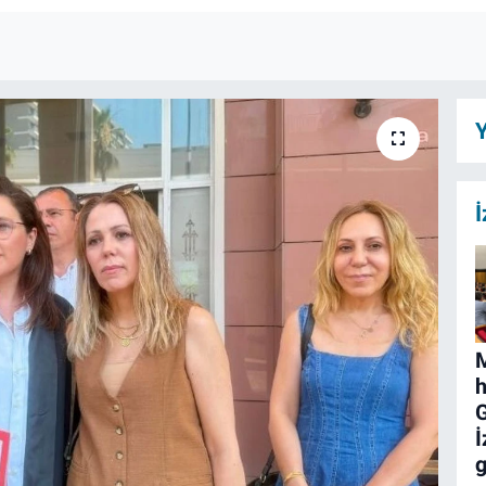
Y
İ
M
h