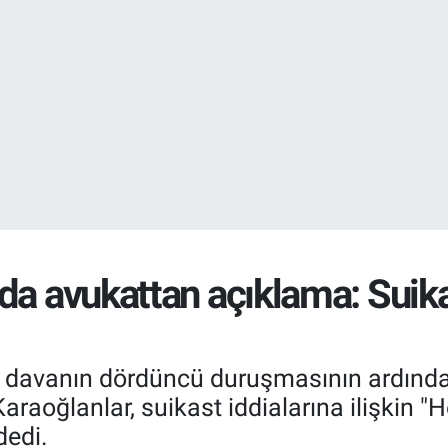
EURO
55,2510
%0.
STERLİN
64,4811
%0.
da avukattan açıklama: Suik
in davanın dördüncü duruşmasının ardında
raoğlanlar, suikast iddialarına ilişkin "H
edi.