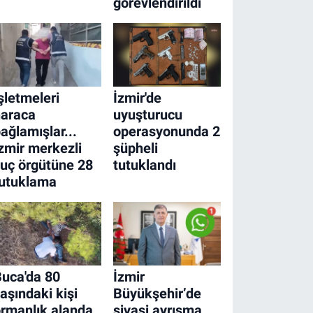
görevlendirildi
şletmeleri
İzmir'de
haraca
uyuşturucu
ağlamışlar...
operasyonunda 2
zmir merkezli
şüpheli
uç örgütüne 28
tutuklandı
tutuklama
uca'da 80
İzmir
aşındaki kişi
Büyükşehir’de
rmanlık alanda
siyasi ayrışma