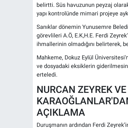
belirtti. Süs havuzunun peyzaj olarak
yapı kontrolünde mimari projeye aykı
Sanıklar dönemin Yunusemre Belediy
görevlileri A.Ö, E.K,H.E. Ferdi Zeyre
ihmallerinin olmadığını belirterek, be
Mahkeme, Dokuz Eylül Üniversitesi'n
ve dosyadaki eksiklerin giderilmesi
erteledi.
NURCAN ZEYREK VE
KARAOĞLANLAR'DAN
AÇIKLAMA
Duruşmanın ardından Ferdi Zeyrek’i