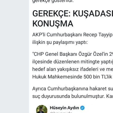
gerekçe gösterildi.
GEREKÇE: KUŞADASI
KONUŞMA
AKP'li Cumhurbaşkanı Recep Tayyip 
ilişkin şu paylaşımı yaptı:
"CHP Genel Başkanı Özgür Özel'in 29
ilçesinde düzenlenen mitingte yap
hedef alan yakışıksız ifadeleri ve m
Hukuk Mahkemesinde 500 bin TL'lik 
Ayrıca Cumhurbaşkanına hakaret su
suç duyurusunda bulunulmuştur. Kamu