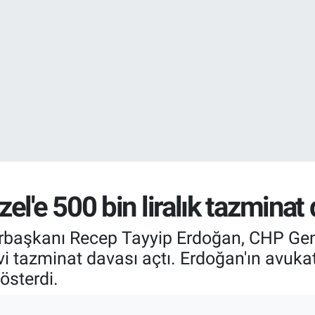
EURO
55,0317
%-0.
l'e 500 bin liralık tazminat
başkanı Recep Tayyip Erdoğan, CHP Gen
vi tazminat davası açtı. Erdoğan'ın avuka
österdi.