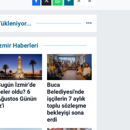
A
A
ükleniyor...
zmir Haberleri
ugün İzmir’de
Buca
eler oldu? 6
Belediyesi'nde
Ağustos Günün
işçilerin 7 aylık
z'i
toplu sözleşme
bekleyişi sona
erdi