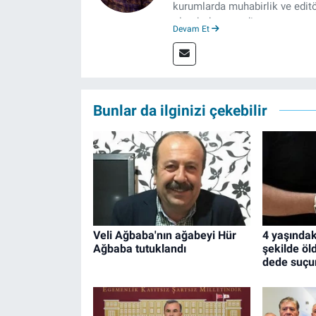
kurumlarda muhabirlik ve editö
olarak devam ediyor.
Devam Et
Bunlar da ilginizi çekebilir
Veli Ağbaba'nın ağabeyi Hür
4 yaşındak
Ağbaba tutuklandı
şekilde öl
dede suçunu