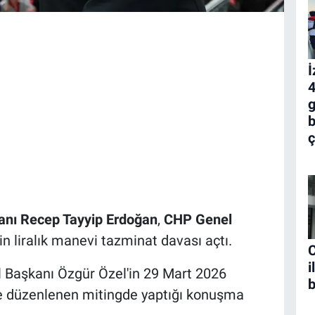
İ
4
g
b
ç
nı Recep Tayyip Erdoğan
,
CHP Genel
n liralık manevi tazminat davası açtı.
C
i
 Başkanı Özgür Özel'in 29 Mart 2026
b
nde düzenlenen mitingde yaptığı konuşma