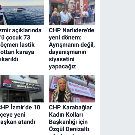
zmir açıklarında
CHP Narlıdere'de
'ü çocuk 73
yeni dönem:
öçmen lastik
Ayrışmanın değil,
ottan karaya
dayanışmanın
ıkarıldı
siyasetini
yapacağız
HP İzmir’de 10
CHP Karabağlar
lçeye yeni
Kadın Kolları
aşkan atandı
Başkanlığı için
Özgül Denizaltı