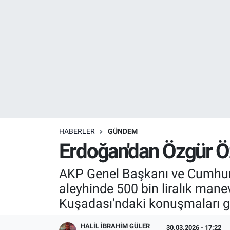
Resmi İlanlar
Resmi Reklam
YAŞAM
HABERLER
GÜNDEM
Erdoğan'dan Özgür Öze
AKP Genel Başkanı ve Cumhur
aleyhinde 500 bin liralık mane
Kuşadası'ndaki konuşmaları g
HALIL İBRAHIM GÜLER
30.03.2026 - 17:22