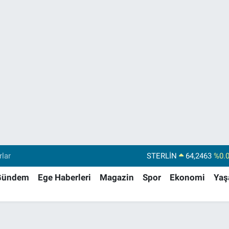
STERLİN
64,2463
%0.
rlar
GRAM ALTIN
6510.40
%0.
Gündem
Ege Haberleri
Magazin
Spor
Ekonomi
Ya
BİST100
13.799
%7
BITCOIN
64.225,61
%-0.
DOLAR
47,7143
%0.