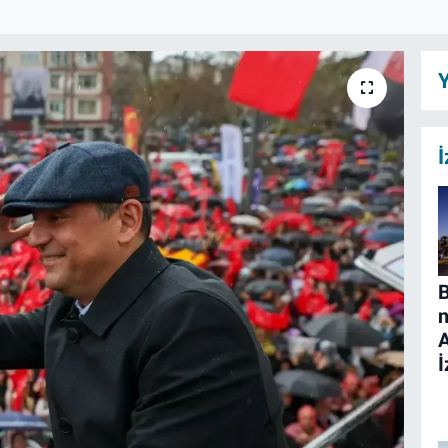
Y
İ
B
n
İ