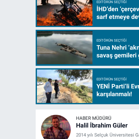
EDITÖRÜN SEÇTIĞI
İHD’den ‘çerçe
sarf etmeye d
EDITÖRÜN SEÇTIĞI
Tuna Nehri ‘akm
savaş gemileri 
EDITÖRÜN SEÇTIĞI
YENİ Parti’li E
karşılanmalı!
HABER MÜDÜRÜ
Halil İbrahim Güler
2014 yılı Selçuk Üniversitesi 