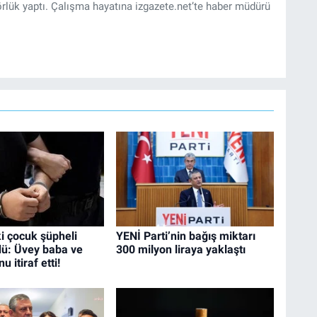
rlük yaptı. Çalışma hayatına izgazete.net’te haber müdürü
i çocuk şüpheli
YENİ Parti’nin bağış miktarı
dü: Üvey baba ve
300 milyon liraya yaklaştı
 itiraf etti!