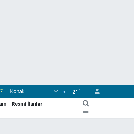
07
°
Konak
21
45
şam
Resmi İlanlar
0
63
16