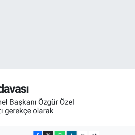
02
 davası
el Başkanı Özgür Özel
tı gerekçe olarak
-
+