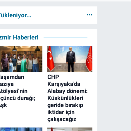
ükleniyor...
zmir Haberleri
Yaşamdan
CHP
azıya
Karşıyaka'da
tölyesi’nin
Alabay dönemi:
çüncü durağı;
Küskünlükleri
Aşk
geride bırakıp
iktidar için
çalışacağız