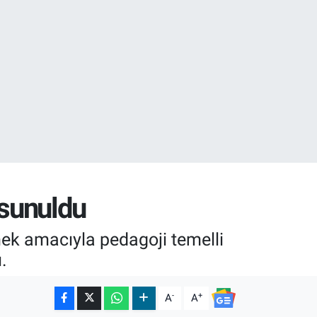
01
02
 sunuldu
emek amacıyla pedagoji temelli
.
-
+
A
A