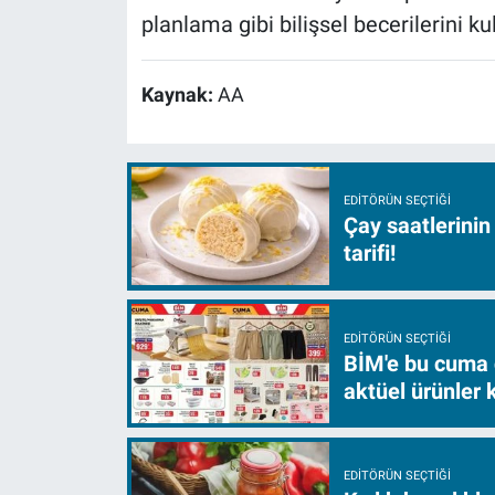
planlama gibi bilişsel becerilerini ku
Kaynak:
AA
EDITÖRÜN SEÇTIĞI
Çay saatlerinin
tarifi!
EDITÖRÜN SEÇTIĞI
BİM'e bu cuma 
aktüel ürünler
EDITÖRÜN SEÇTIĞI