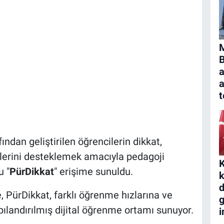
B
a
t
ından geliştirilen öğrencilerin dikkat,
ilerini desteklemek amacıyla pedagoji
K
u "
PürDikkat
" erişime sunuldu.
k
d
 PürDikkat, farklı öğrenme hızlarına ve
g
apılandırılmış dijital öğrenme ortamı sunuyor.
i