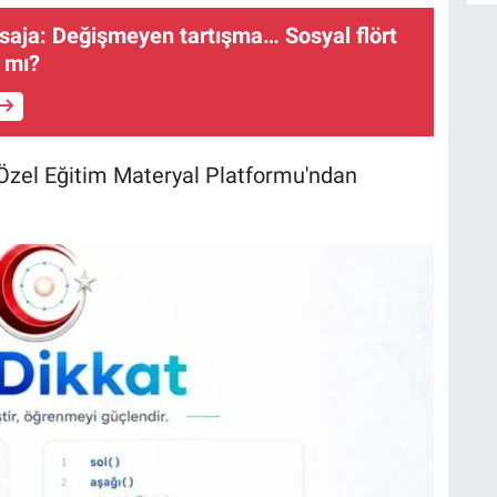
aja: Değişmeyen tartışma… Sosyal flört
r mı?
 Özel Eğitim Materyal Platformu'ndan