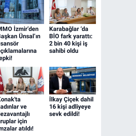
MMO İzmir’den
Karabağlar ‘da
aşkan Ünsal’ın
BİO fark yarattı:
asansör
2 bin 40 kişi iş
çıklamalarına
sahibi oldu
epki!
onak'ta
İlkay Çiçek dahil
adınlar ve
16 kişi adliyeye
ezavantajlı
sevk edildi!
ruplar için
mzalar atıldı!