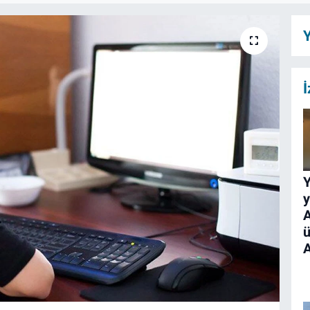
Y
İ
y
A
ü