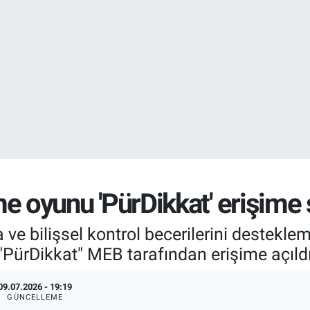
EURO
55,0265
%0.
STERLİN
64,1897
%0.
irme oyunu 'PürDikkat' erişime
 ve bilişsel kontrol becerilerini destekl
 "PürDikkat" MEB tarafından erişime açıldı
09.07.2026 - 19:19
GÜNCELLEME