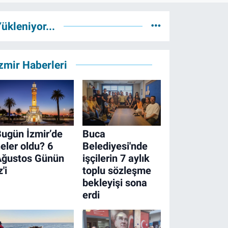
ükleniyor...
zmir Haberleri
ugün İzmir’de
Buca
eler oldu? 6
Belediyesi'nde
Ağustos Günün
işçilerin 7 aylık
z'i
toplu sözleşme
bekleyişi sona
erdi