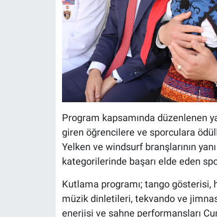
Program kapsamında düzenlenen yar
giren öğrencilere ve sporculara ödüll
Yelken ve windsurf branşlarının yanı
kategorilerinde başarı elde eden spor
Kutlama programı; tango gösterisi, h
müzik dinletileri, tekvando ve jimnas
enerjisi ve sahne performansları Cu