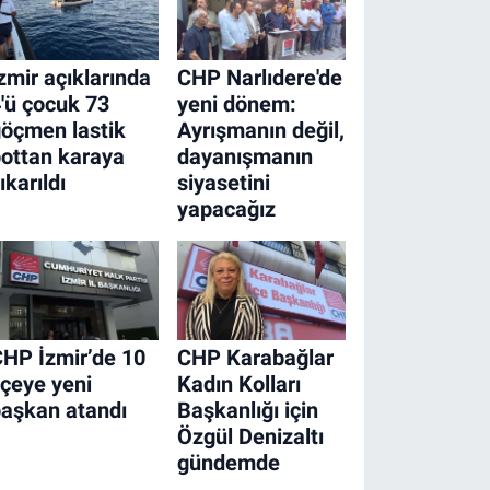
zmir açıklarında
CHP Narlıdere'de
'ü çocuk 73
yeni dönem:
öçmen lastik
Ayrışmanın değil,
ottan karaya
dayanışmanın
ıkarıldı
siyasetini
yapacağız
HP İzmir’de 10
CHP Karabağlar
lçeye yeni
Kadın Kolları
aşkan atandı
Başkanlığı için
Özgül Denizaltı
gündemde