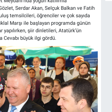
et Meydanı’nda yoğun katılımla
Gözlet, Serdar Akan, Selçuk Balkan ve Fatih
uluş temsilcileri, öğrenciler ve çok sayıda
tiklal Marşı ile başlayan programda günün
apılırken, şiir dinletileri, Atatürk’ün
a Cevabı büyük ilgi gördü.