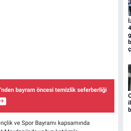
İ
4
g
b
ç
i'nden bayram öncesi temizlik seferberliği
C
i
b
ençlik ve Spor Bayramı kapsamında