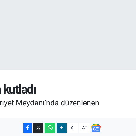
02
07
 kutladı
uriyet Meydanı’nda düzenlenen
-
+
A
A