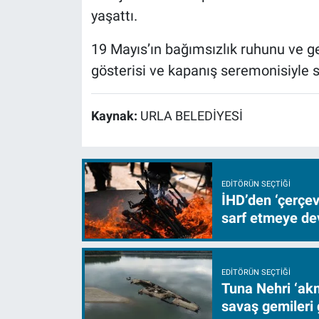
yaşattı.
19 Mayıs’ın bağımsızlık ruhunu ve ge
gösterisi ve kapanış seremonisiyle s
Kaynak:
URLA BELEDİYESİ
EDITÖRÜN SEÇTIĞI
İHD’den ‘çerçe
sarf etmeye d
EDITÖRÜN SEÇTIĞI
Tuna Nehri ‘akm
savaş gemileri 