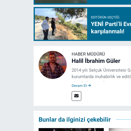
EDITÖRÜN SEÇTIĞI
YENİ Parti’li E
karşılanmalı!
HABER MÜDÜRÜ
Halil İbrahim Güler
2014 yılı Selçuk Üniversitesi 
kurumlarda muhabirlik ve editö
olarak devam ediyor.
Devam Et
Bunlar da ilginizi çekebilir