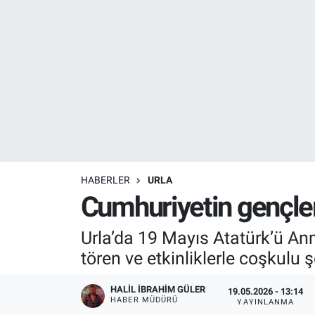
Resmi İlanlar
Resmi Reklam
YAŞAM
HABERLER
URLA
Cumhuriyetin gençleri
Urla’da 19 Mayıs Atatürk’ü A
tören ve etkinliklerle coşkulu ş
HALIL İBRAHIM GÜLER
19.05.2026 - 13:14
HABER MÜDÜRÜ
YAYINLANMA