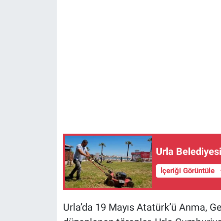
Urla Belediyes
İçeriği Görüntüle
Urla’da 19 Mayıs Atatürk’ü Anma, G