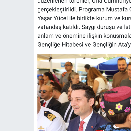
düzenlenen törenler, Urla Cumhuriy
gerçekleştirildi. Programa Mustafa 
Yaşar Yücel ile birlikte kurum ve kur
vatandaş katıldı. Saygı duruşu ve İs
anlam ve önemine ilişkin konuşmalar y
Gençliğe Hitabesi ve Gençliğin Ata’y