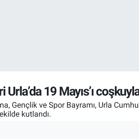
EURO
55,0317
%-0.
STERLİN
64,2463
%0.
 Urla’da 19 Mayıs’ı coşkuyla
nma, Gençlik ve Spor Bayramı, Urla Cumh
ekilde kutlandı.