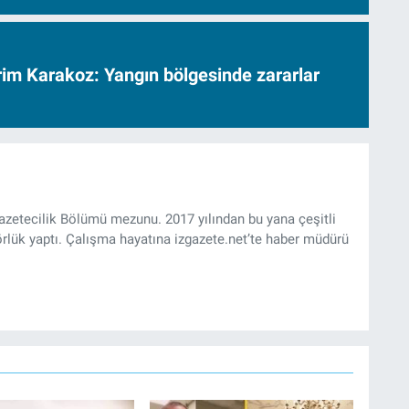
vrim Karakoz: Yangın bölgesinde zararlar
Gazetecilik Bölümü mezunu. 2017 yılından bu yana çeşitli
rlük yaptı. Çalışma hayatına izgazete.net’te haber müdürü