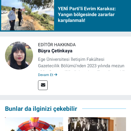
YENİ Parti’li Evrim Karakoz:
Yangın bölgesinde zararlar
karşılanmalı!
EDITÖR HAKKINDA
Büşra Çetinkaya
Ege Üniversitesi İletişim Fakültesi
Gazetecilik Bölümü’nden 2023 yılında mezun
oldu. Gazeteciliğe üniversite yıllarında çeşitli
Devam Et
gazetelerde yaptığı stajlarla adım attı.
Meslek hayatına 2023'te İzmir'de başlayan
gazeteci, halen izgazete.net’te editör olarak
çalışmalarını sürdürüyor.
Bunlar da ilginizi çekebilir