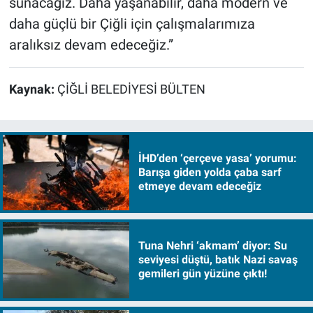
sunacağız. Daha yaşanabilir, daha modern ve
daha güçlü bir Çiğli için çalışmalarımıza
aralıksız devam edeceğiz.”
Kaynak:
ÇİĞLİ BELEDİYESİ BÜLTEN
İHD’den ‘çerçeve yasa’ yorumu:
Barışa giden yolda çaba sarf
etmeye devam edeceğiz
Tuna Nehri ‘akmam’ diyor: Su
seviyesi düştü, batık Nazi savaş
gemileri gün yüzüne çıktı!