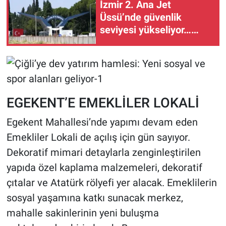
İzmir 2. Ana Jet
Üssü’nde güvenlik
seviyesi yükseliyor…
Ege’nin hava kalesi
güçleniyor
EGEKENT’E EMEKLİLER LOKALİ
Egekent Mahallesi’nde yapımı devam eden
Emekliler Lokali de açılış için gün sayıyor.
Dekoratif mimari detaylarla zenginleştirilen
yapıda özel kaplama malzemeleri, dekoratif
çıtalar ve Atatürk rölyefi yer alacak. Emeklilerin
sosyal yaşamına katkı sunacak merkez,
mahalle sakinlerinin yeni buluşma