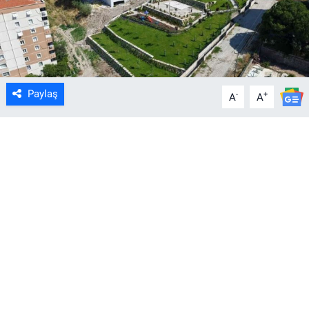
Paylaş
-
+
A
A