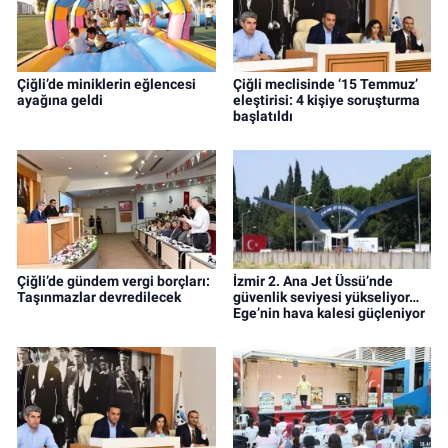
Çiğli’de miniklerin eğlencesi
Çiğli meclisinde ‘15 Temmuz’
ayağına geldi
eleştirisi: 4 kişiye soruşturma
başlatıldı
Çiğli’de gündem vergi borçları:
İzmir 2. Ana Jet Üssü’nde
Taşınmazlar devredilecek
güvenlik seviyesi yükseliyor…
Ege’nin hava kalesi güçleniyor