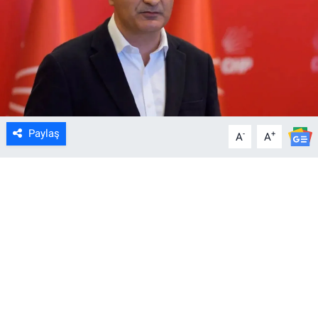
Paylaş
-
+
A
A