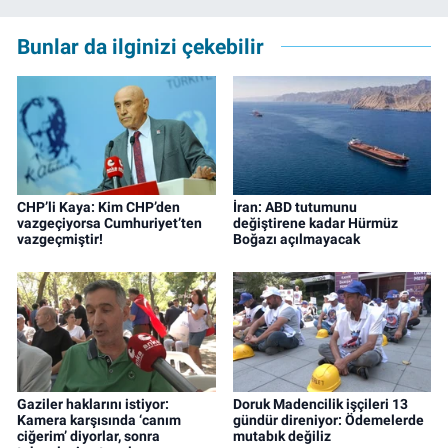
çalışma hayatına izgazete.net’te haber
editörü olarak devam etmekte.
Bunlar da ilginizi çekebilir
CHP’li Kaya: Kim CHP’den
İran: ABD tutumunu
vazgeçiyorsa Cumhuriyet’ten
değiştirene kadar Hürmüz
vazgeçmiştir!
Boğazı açılmayacak
Gaziler haklarını istiyor:
Doruk Madencilik işçileri 13
Kamera karşısında ‘canım
gündür direniyor: Ödemelerde
ciğerim’ diyorlar, sonra
mutabık değiliz