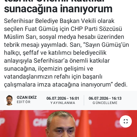
sunacağına inanıyorum
Seferihisar Belediye Başkan Vekili olarak
seçilen Fuat Gümüş için CHP Parti Sözcüsü
Müslim Sarı, sosyal medya hesabı üzerinden
tebrik mesajı yayımladı. Sarı, “Sayın Gümüş’ün
halkçı, şeffaf ve katılımcı belediyecilik
anlayışıyla Seferihisar’a önemli katkılar
sunacağına, ilçemizin gelişimi ve
vatandaşlarımızın refahı için başarılı
çalışmalara imza atacağına inanıyorum” dedi.
OZAN EKIZ
06.07.2026 - 16:01
06.07.2026 - 16:13
EDITÖR
YAYINLANMA
GÜNCELLEME