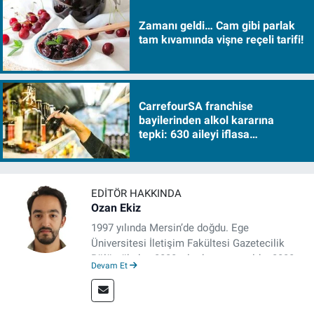
Zamanı geldi… Cam gibi parlak
tam kıvamında vişne reçeli tarifi!
CarrefourSA franchise
bayilerinden alkol kararına
tepki: 630 aileyi iflasa
sürükleyecek!
EDITÖR HAKKINDA
Ozan Ekiz
1997 yılında Mersin’de doğdu. Ege
Üniversitesi İletişim Fakültesi Gazetecilik
Bölümü’nden 2020 yılında mezun oldu. 2020
Devam Et
yılından itibaren çeşitli kurumlarda haber
editörü, muhabir, rejisör olarak çalıştı.
Meslek hayatına İzmir’de başlayan gazeteci,