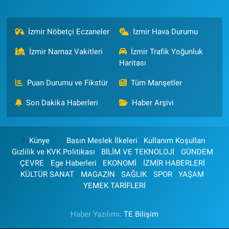
İzmir Nöbetçi Eczaneler
İzmir Hava Durumu
İzmir Namaz Vakitleri
İzmir Trafik Yoğunluk
Haritası
Puan Durumu ve Fikstür
Tüm Manşetler
Son Dakika Haberleri
Haber Arşivi
Künye
Basın Meslek İlkeleri
Kullanım Koşulları
Gizlilik ve KVK Politikası
BİLİM VE TEKNOLOJİ
GÜNDEM
ÇEVRE
Ege Haberleri
EKONOMİ
İZMİR HABERLERİ
KÜLTÜR SANAT
MAGAZİN
SAĞLIK
SPOR
YAŞAM
YEMEK TARİFLERİ
Haber Yazılımı:
TE Bilişim