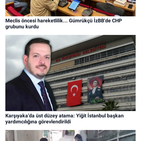
Meclis öncesi hareketlilik... Gümrükçü İzBB'de CHP
grubunu kurdu
Karşıyaka’da üst düzey atama: Yiğit İstanbul başkan
yardımcılığına görevlendirildi