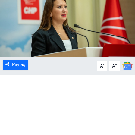
Paylaş
-
+
A
A