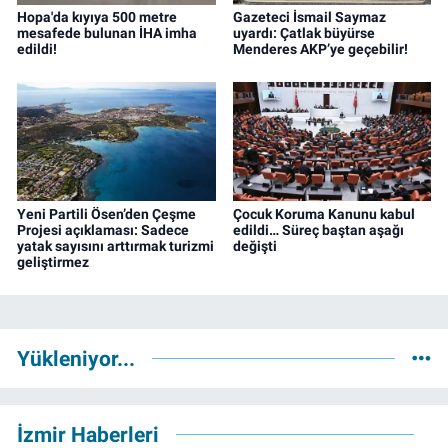
Hopa'da kıyıya 500 metre
Gazeteci İsmail Saymaz
mesafede bulunan İHA imha
uyardı: Çatlak büyürse
edildi!
Menderes AKP’ye geçebilir!
Yeni Partili Ösen’den Çeşme
Çocuk Koruma Kanunu kabul
Projesi açıklaması: Sadece
edildi… Süreç baştan aşağı
yatak sayısını arttırmak turizmi
değişti
geliştirmez
Yükleniyor...
İzmir Haberleri