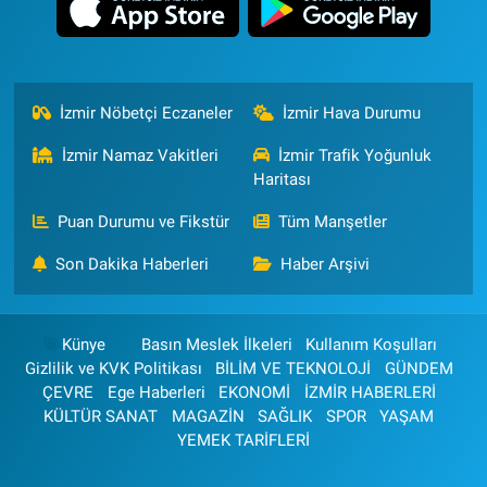
İzmir Nöbetçi Eczaneler
İzmir Hava Durumu
İzmir Namaz Vakitleri
İzmir Trafik Yoğunluk
Haritası
Puan Durumu ve Fikstür
Tüm Manşetler
Son Dakika Haberleri
Haber Arşivi
Künye
Basın Meslek İlkeleri
Kullanım Koşulları
Gizlilik ve KVK Politikası
BİLİM VE TEKNOLOJİ
GÜNDEM
ÇEVRE
Ege Haberleri
EKONOMİ
İZMİR HABERLERİ
KÜLTÜR SANAT
MAGAZİN
SAĞLIK
SPOR
YAŞAM
YEMEK TARİFLERİ