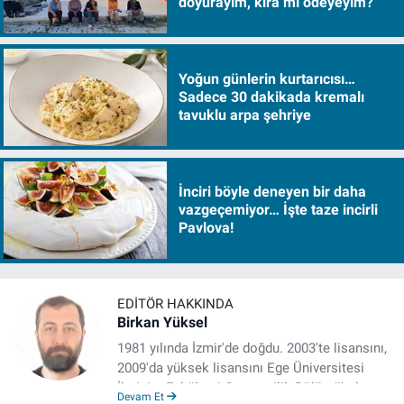
doyurayım, kira mı ödeyeyim?
Yoğun günlerin kurtarıcısı…
Sadece 30 dakikada kremalı
tavuklu arpa şehriye
İnciri böyle deneyen bir daha
vazgeçemiyor… İşte taze incirli
Pavlova!
EDITÖR HAKKINDA
Birkan Yüksel
1981 yılında İzmir'de doğdu. 2003'te lisansını,
2009'da yüksek lisansını Ege Üniversitesi
İletişim Fakültesi Gazetecilik Bölümü'nde
Devam Et