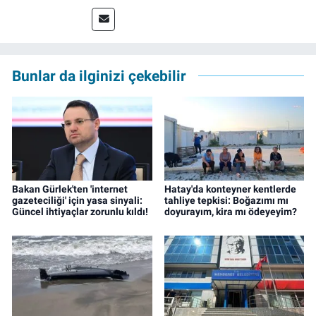
tamamladı. 2011 yılında yüksek lisans
tezinden hareketle yazdığı "İdeoloji ve
Gündelik Hayatta Milliyetçilik" adlı kitabı,
Genesis Yayınevi tarafından basıldı. 2022
yılından bu yana İz Gazete'de sayfa yapımcısı
Bunlar da ilginizi çekebilir
ve editör olarak görev yapmaktadır.
Bakan Gürlek'ten 'internet
Hatay'da konteyner kentlerde
gazeteciliği' için yasa sinyali:
tahliye tepkisi: Boğazımı mı
Güncel ihtiyaçlar zorunlu kıldı!
doyurayım, kira mı ödeyeyim?