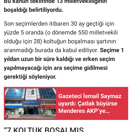
Bu kanun teklifinde 13 milletvekilliğinin
boşaldığı belirtiliyordu.
Son seçimlerden itibaren 30 ay geçtiği için
yüzde 5 oranda (o dönemde 550 milletvekili
olduğu için 28) koltuğun boşalması şartının
aranmadığı burada da kabul ediliyor.
Seçime 1
yıldan uzun bir süre kaldığı ve erken seçim
yapılmayacağı için ara seçime gidilmesi
gerektiği söyleniyor.
Gazeteci İsmail Saymaz
uyardı: Çatlak büyürse
Menderes AKP’ye
geçebilir!
“7 KOLTUK BOŞALMIŞ