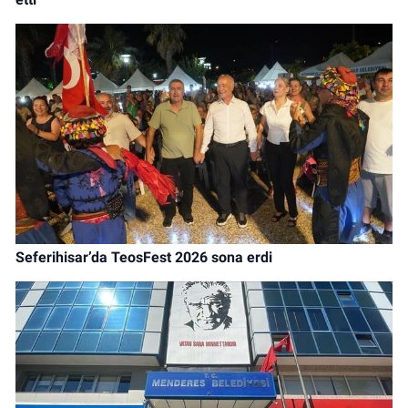
Seferihisar’da TeosFest 2026 sona erdi