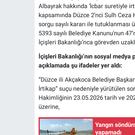
Albayrak hakkında 'İcbar suretiyle i
kapsamında Düzce 2'nci Sulh Ceza H
sorgu sayılı kararı ile tutuklanması
5393 sayılı Belediye Kanunu'nun 47’n
İçişleri Bakanlığı’nca görevden uzakla
İçişleri Bakanlığı’nın sosyal medya
açıklamada şu ifadeler yer aldı:
“Düzce ili Akçakoca Belediye Başkanı
İrtikap” suçu nedeniyle yürütülen 
Hakimliğinin 23.05.2026 tarih ve 202
üzerine,
Yangın söndürm
yapamadı