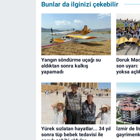
Bunlar da ilginizi çekebilir
Yangın söndürme uçağı su
Doruk Made
aldıktan sonra kalkış
son uyarı:
yapamadı
yoksa açlık
Yürek sızlatan hayatlar... 34 yıl
İzmir de l
sonra tüp bebek tedavisi ile
gayrimenku