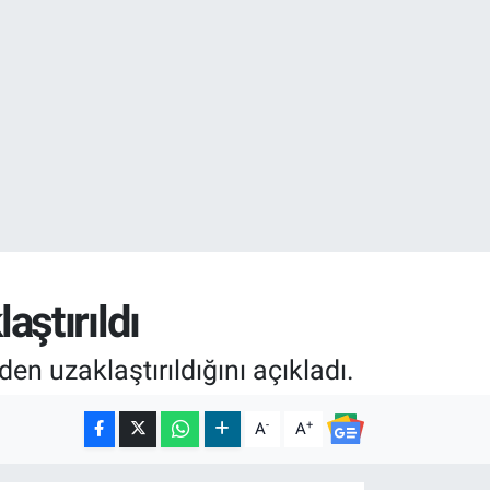
02
ştırıldı
en uzaklaştırıldığını açıkladı.
-
+
A
A