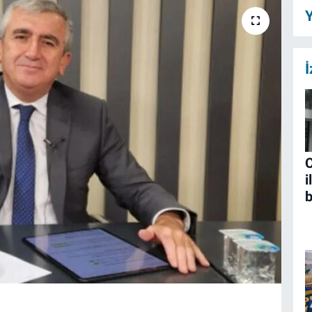
Y
İ
C
i
b