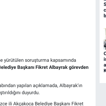
S
c
b
i
le yürütülen soruşturma kapsamında
elediye Başkanı Fikret Albayrak görevden
K
bından yapılan açıklamada, Albayrak’ın
tırıldığını duyurdu.
zce ili Akçakoca Belediye Başkanı Fikret