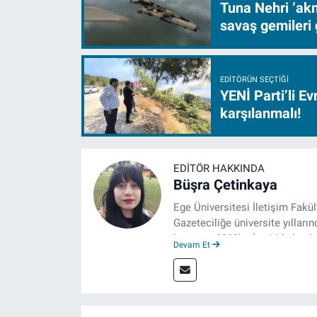
Tuna Nehri ‘akm
savaş gemileri 
EDITÖRÜN SEÇTIĞI
YENİ Parti’li E
karşılanmalı!
EDITÖR HAKKINDA
Büşra Çetinkaya
Ege Üniversitesi İletişim Fakü
Gazeteciliğe üniversite yılların
hayatına 2023'te İzmir'de başla
Devam Et
çalışmalarını sürdürüyor.