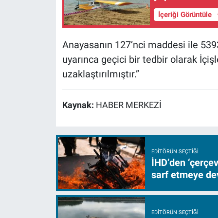
İçeriği Görüntüle
Anayasanın 127’nci maddesi ile 539
uyarınca geçici bir tedbir olarak İçi
uzaklaştırılmıştır.”
Kaynak:
HABER MERKEZİ
EDITÖRÜN SEÇTIĞI
İHD’den ‘çerçe
sarf etmeye d
EDITÖRÜN SEÇTIĞI