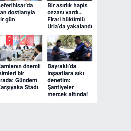
eferihisar’da
Bir asırlık hapis
an dostlarıyla
cezası vardı…
ir gün
Firari hükümlü
Urla’da yakalandı
Camianın önemli
Bayraklı’da
simleri bir
inşaatlara sıkı
arada: Gündem
denetim:
arşıyaka Stadı
Şantiyeler
mercek altında!