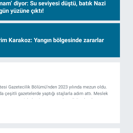
am’ diyor: Su seviyesi düştü, batık Nazi
gün yüzüne çıktı!
vrim Karakoz: Yangın bölgesinde zararlar
ltesi Gazetecilik Bölümü’nden 2023 yılında mezun oldu.
da çeşitli gazetelerde yaptığı stajlarla adım attı. Meslek
yan gazeteci, halen izgazete.net’te editör olarak