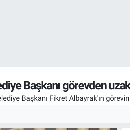
EURO
55,0250
%0.
diye Başkanı görevden uzakla
lediye Başkanı Fikret Albayrak'ın görevind