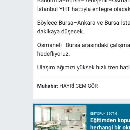
Bandırma–Bursa–Yenişehir–Osmaneli 
İstanbul YHT hattıyla entegre olacak
Böylece Bursa–Ankara ve Bursa-İstan
dakikaya düşecek.
Osmaneli–Bursa arasındaki çalışmala
hedefliyoruz.
Ulaşım ağımızı yüksek hızlı tren ha
Muhabir:
HAYRİ CEM GÖR
EDITÖRÜN SEÇTIĞI
Eğitimden kopuş
herhangi bir ok