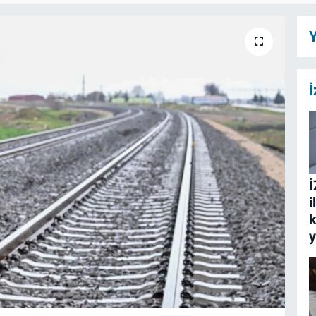
Y
İ
İ
i
k