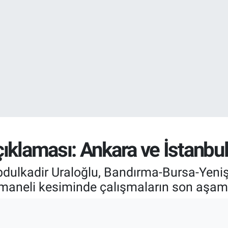
EURO
55,0317
%-0.
STERLİN
64,2463
%0.
ıklaması: Ankara ve İstanbul
bdulkadir Uraloğlu, Bandırma-Bursa-Yeniş
aneli kesiminde çalışmaların son aşama