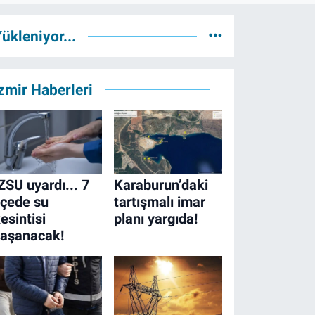
ükleniyor...
zmir Haberleri
ZSU uyardı... 7
Karaburun’daki
lçede su
tartışmalı imar
esintisi
planı yargıda!
yaşanacak!