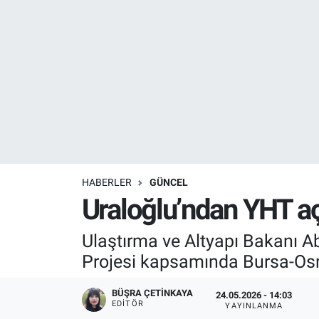
Resmi İlanlar
Resmi Reklam
YAŞAM
HABERLER
GÜNCEL
Uraloğlu’ndan YHT aç
Ulaştırma ve Altyapı Bakanı A
Projesi kapsamında Bursa-Osm
BÜŞRA ÇETINKAYA
24.05.2026 - 14:03
EDITÖR
YAYINLANMA