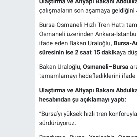
Ulaştırma ve Altyapı Bakanı Abdulka
çalışmaların son aşamaya geldiğini a
Bursa-Osmaneli Hızlı Tren Hattı tam
Osmaneli üzerinden Ankara-İstanbul
ifade eden Bakan Uraloğlu
, Bursa-A
süresinin ise 2 saat 15 dakika
ya düş
Bakan Uraloğlu,
Osmaneli–Bursa
ar
tamamlamayı hedeflediklerini ifade e
Ulaştırma ve Altyapı Bakanı Abdulka
hesabından şu açıklamayı yaptı:
“Bursa’yı yüksek hızlı tren konforuyl
sürdürüyoruz.