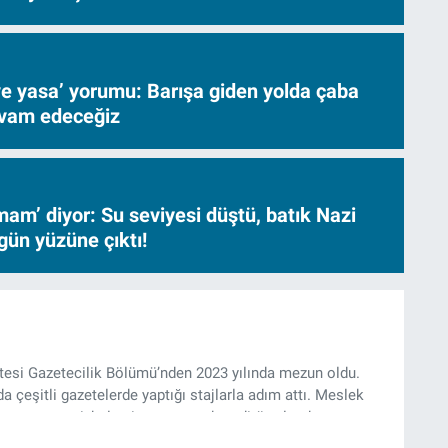
ve yasa’ yorumu: Barışa giden yolda çaba
evam edeceğiz
am’ diyor: Su seviyesi düştü, batık Nazi
gün yüzüne çıktı!
ltesi Gazetecilik Bölümü’nden 2023 yılında mezun oldu.
da çeşitli gazetelerde yaptığı stajlarla adım attı. Meslek
yan gazeteci, halen izgazete.net’te editör olarak