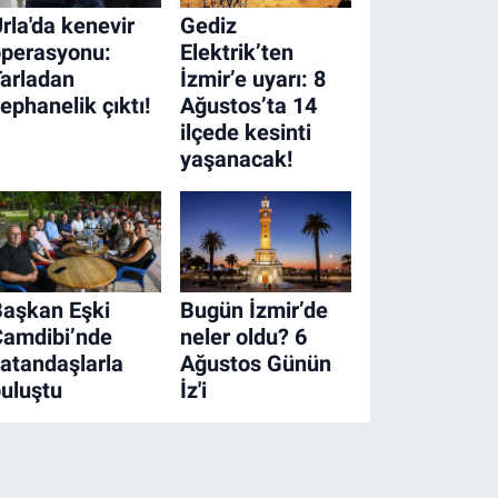
rla'da kenevir
Gediz
operasyonu:
Elektrik’ten
arladan
İzmir’e uyarı: 8
ephanelik çıktı!
Ağustos’ta 14
ilçede kesinti
yaşanacak!
aşkan Eşki
Bugün İzmir’de
Çamdibi’nde
neler oldu? 6
atandaşlarla
Ağustos Günün
uluştu
İz'i