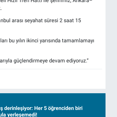
Hızlı Tren Hattı ile şehrimiz, Ankara–
.
bul arası seyahat süresi 2 saat 15
rı bu yılın ikinci yarısında tamamlamayı
tlarıyla güçlendirmeye devam ediyoruz.”
 derinleşiyor: Her 5 öğrenciden biri
ula yerleşemedi!