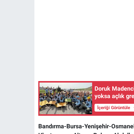
Doruk Madencil
yoksa açlık gre
İçeriği Görüntüle
Bandırma-Bursa-Yenişehir-Osmaneli 