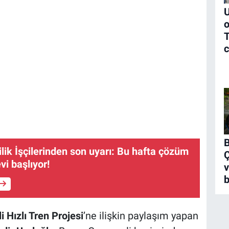
U
T
c
B
ik İşçilerinden son uyarı: Bu hafta çözüm
vi başlıyor!
v
b
Hızlı Tren Projesi
’ne ilişkin paylaşım yapan