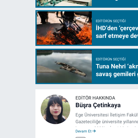
EDITÖRÜN SEÇTIĞI
İHD’den ‘çerçe
sarf etmeye d
EDITÖRÜN SEÇTIĞI
Tuna Nehri ‘akm
savaş gemileri 
EDITÖR HAKKINDA
Büşra Çetinkaya
Ege Üniversitesi İletişim Fakü
Gazeteciliğe üniversite yılların
hayatına 2023'te İzmir'de başla
Devam Et
çalışmalarını sürdürüyor.