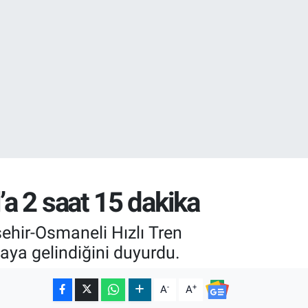
02
07
’a 2 saat 15 dakika
ehir-Osmaneli Hızlı Tren
ya gelindiğini duyurdu.
-
+
A
A