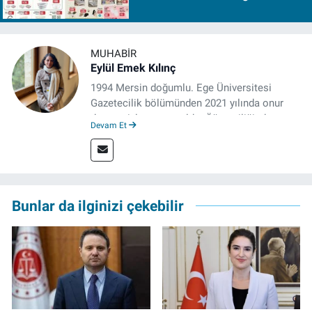
Ağustos Cuma 2026
MUHABIR
Eylül Emek Kılınç
1994 Mersin doğumlu. Ege Üniversitesi
Gazetecilik bölümünden 2021 yılında onur
derecesiyle mezun oldu. Öğrenciliğinde
Devam Et
çeşitli mecralarda edindiği yarı-profesyonel
deneyimin dışında kapatılana kadar Artı TV
ve TELE1 TV Ankara bürolarında editör ve
kameraman olarak çalıştı. Meslek hayatını İz
Gazete'de sürdürüyor.
Bunlar da ilginizi çekebilir