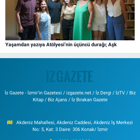
Yaşamdan yazıya Atölyesi’nin üçüncü durağı; Aşk
İz Gazete - İzmir'in Gazetesi / izgazete.net / İz Dergi / İzTV / Biz
Kitap / Biz Ajans / İz Bırakan Gazete
Akdeniz Mahallesi, Akdeniz Caddesi, Akdeniz İş Merkezi
No: 5, Kat: 3 Daire: 306 Konak/ İzmir