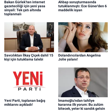
Bakan Gürlek’ten internet
Ahbap soruşturmasında
gazeteciliği için yeni yasa
tutuklanmıştı: Ece Güner'den 6
sinyali: Tek çatı altında
maddelik isyan
toplanmalı
Savcılıktan İlkay Çiçek dahil 15
Dolandırıcılardan Angelina
kişi için tutuklama talebi
Jolie yalanı!
Yeni Parti, toplanan bağış
İmamoğlu'ndan tahliye
miktarını açıkladı!
kararına ilk yorum: Bu zulüm
bitecek, yeter ki sandık gelsin