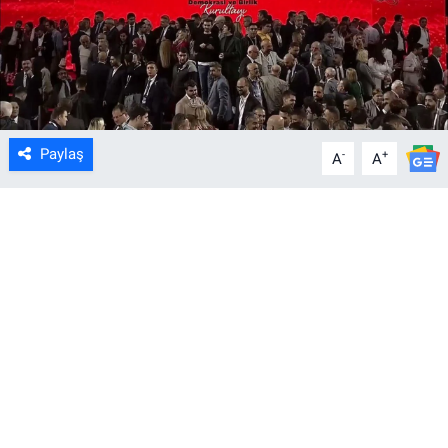
Paylaş
-
+
A
A