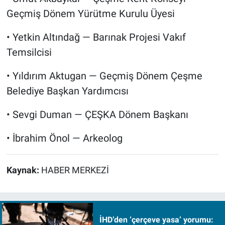
Geçmiş Dönem Yürütme Kurulu Üyesi
• Yetkin Altındağ — Barınak Projesi Vakıf
Temsilcisi
• Yıldırım Aktugan — Geçmiş Dönem Çeşme
Belediye Başkan Yardımcısı
• Sevgi Duman — ÇEŞKA Dönem Başkanı
• İbrahim Önol — Arkeolog
Kaynak:
HABER MERKEZİ
İHD’den ‘çerçeve yasa’ yorumu: