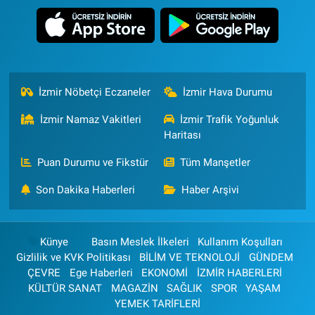
İzmir Nöbetçi Eczaneler
İzmir Hava Durumu
İzmir Namaz Vakitleri
İzmir Trafik Yoğunluk
Haritası
Puan Durumu ve Fikstür
Tüm Manşetler
Son Dakika Haberleri
Haber Arşivi
Künye
Basın Meslek İlkeleri
Kullanım Koşulları
Gizlilik ve KVK Politikası
BİLİM VE TEKNOLOJİ
GÜNDEM
ÇEVRE
Ege Haberleri
EKONOMİ
İZMİR HABERLERİ
KÜLTÜR SANAT
MAGAZİN
SAĞLIK
SPOR
YAŞAM
YEMEK TARİFLERİ