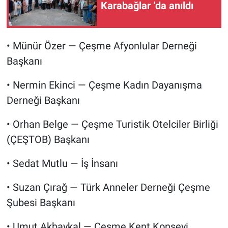
Karabağlar ‘da anıldı
• Münür Özer — Çeşme Afyonlular Derneği
Başkanı
• Nermin Ekinci — Çeşme Kadın Dayanışma
Derneği Başkanı
• Orhan Belge — Çeşme Turistik Otelciler Birliği
(ÇEŞTOB) Başkanı
• Sedat Mutlu — İş İnsanı
• Suzan Çırağ — Türk Anneler Derneği Çeşme
Şubesi Başkanı
• Umut Akbaykal — Çeşme Kent Konseyi