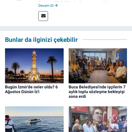
Gazetecilik bölümünden mezun oldu.
Devam Et
Çanakkale’de Gazetecilik alanında tezli
Yüksek Lisansına devam eden gazeteci, 2022
yılında İzmir’de mesleğe başladı. Meslek
hayatı boyunca muhabirlik, editörlük ve
rejisörlük görevlerini üstlendi. Çalışma
Bunlar da ilginizi çekebilir
hayatına ise izgazete.net’te haber editörü
olarak devam ediyor.
Bugün İzmir’de neler oldu? 6
Buca Belediyesi'nde işçilerin 7
Ağustos Günün İz'i
aylık toplu sözleşme bekleyişi
sona erdi