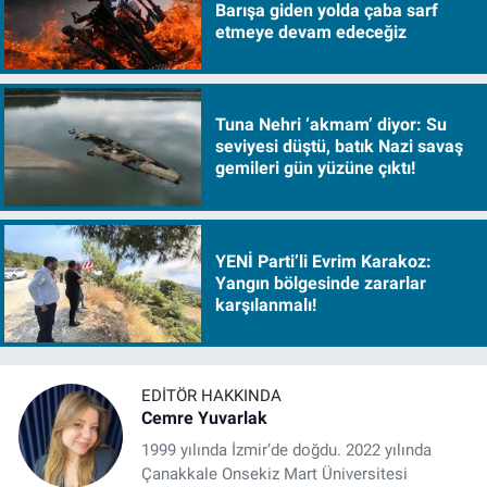
Barışa giden yolda çaba sarf
etmeye devam edeceğiz
Tuna Nehri ‘akmam’ diyor: Su
seviyesi düştü, batık Nazi savaş
gemileri gün yüzüne çıktı!
YENİ Parti’li Evrim Karakoz:
Yangın bölgesinde zararlar
karşılanmalı!
EDITÖR HAKKINDA
Cemre Yuvarlak
1999 yılında İzmir’de doğdu. 2022 yılında
Çanakkale Onsekiz Mart Üniversitesi