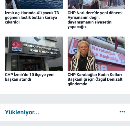
İzmir açıklarında 4'ü çocuk 73
CHP Narlıdere'de yeni dönem:
göçmen lastik bottan karaya
Ayrışmanın değil,
çıkarıldı
dayanışmanın siyasetini
yapacağız
CHP İzmir’de 10 ilçeye yeni
CHP Karabağlar Kadın Kolları
başkan atandı
Başkanlığı için Özgül Denizaltı
gündemde
Yükleniyor...