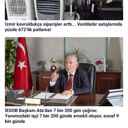
İzmir kavruldukça siparişler arttı... Vantilatör satışlarında
yüzde 672’lik patlama!
İESOB Başkanı Ata'dan 7 bin 200 gün çağrısı:
Yanımızdaki işçi 7 bin 200 günde emekli oluyor, esnaf 9
bin günde