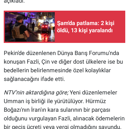
açıkladı.
Şam'da patlama: 2 kişi
öldü, 13 kişi yaralandı
Pekin'de düzenlenen Dünya Barış Forumu'nda
konuşan Fazli, Çin ve diğer dost ülkelere ise bu
bedellerin belirlenmesinde özel kolaylıklar
sağlanacağını ifade etti.
NTV’nin aktardığına göre;
Yeni düzenlemeler
Umman iş birliği ile yürütülüyor. Hürmüz
Boğazı'nın İran'ın kara sularının bir parçası
olduğunu vurgulayan Fazli, alınacak ödemelerin
bir geçiş ücreti veya vergi olmadığını savundu.