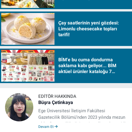
sürükleyecek!
Çay saatlerinin yeni gözdesi:
Limonlu cheesecake topları
tarifi!
BİM'e bu cuma dondurma
saklama kabı geliyor... BİM
aktüel ürünler kataloğu 7
Ağustos Cuma 2026
EDITÖR HAKKINDA
Büşra Çetinkaya
Ege Üniversitesi İletişim Fakültesi
Gazetecilik Bölümü’nden 2023 yılında mezun
oldu. Gazeteciliğe üniversite yıllarında çeşitli
Devam Et
gazetelerde yaptığı stajlarla adım attı.