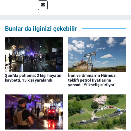
Meslek hayatına 2023'te İzmir'de başlayan
gazeteci, halen izgazete.net’te editör olarak
çalışmalarını sürdürüyor.
Bunlar da ilginizi çekebilir
Şam’da patlama: 2 kişi hayatını
İran ve Umman’ın Hürmüz
kaybetti, 13 kişi yaralandı!
teklifi petrol fiyatlarına
yansıdı: Yükseliş sürüyor!