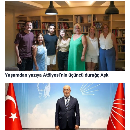
Yaşamdan yazıya Atölyesi’nin üçüncü durağı; Aşk