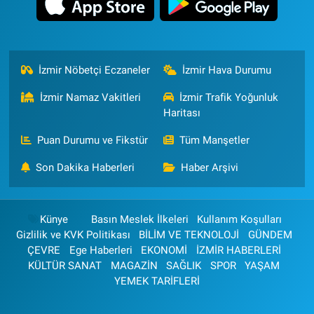
İzmir Nöbetçi Eczaneler
İzmir Hava Durumu
İzmir Namaz Vakitleri
İzmir Trafik Yoğunluk
Haritası
Puan Durumu ve Fikstür
Tüm Manşetler
Son Dakika Haberleri
Haber Arşivi
Künye
Basın Meslek İlkeleri
Kullanım Koşulları
Gizlilik ve KVK Politikası
BİLİM VE TEKNOLOJİ
GÜNDEM
ÇEVRE
Ege Haberleri
EKONOMİ
İZMİR HABERLERİ
KÜLTÜR SANAT
MAGAZİN
SAĞLIK
SPOR
YAŞAM
YEMEK TARİFLERİ