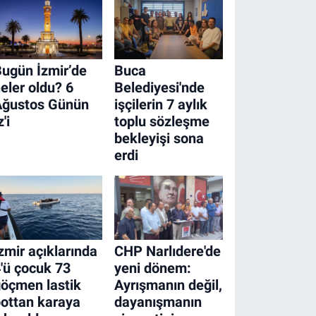
ugün İzmir’de
Buca
eler oldu? 6
Belediyesi'nde
Ağustos Günün
işçilerin 7 aylık
z'i
toplu sözleşme
bekleyişi sona
erdi
zmir açıklarında
CHP Narlıdere'de
'ü çocuk 73
yeni dönem:
öçmen lastik
Ayrışmanın değil,
ottan karaya
dayanışmanın