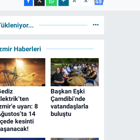
A
A
ükleniyor...
zmir Haberleri
Gediz
Başkan Eşki
lektrik’ten
Çamdibi’nde
zmir’e uyarı: 8
vatandaşlarla
ğustos’ta 14
buluştu
lçede kesinti
yaşanacak!