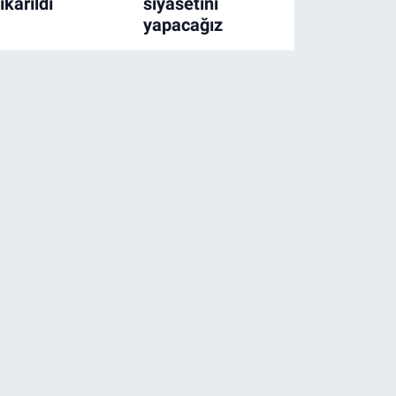
ıkarıldı
siyasetini
yapacağız