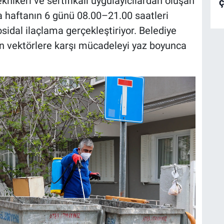
knikeri ve sertifikalı uygulayıcılardan oluşan
ç
a haftanın 6 günü 08.00–21.00 saatleri
osidal ilaçlama gerçekleştiriyor. Belediye
nan vektörlere karşı mücadeleyi yaz boyunca