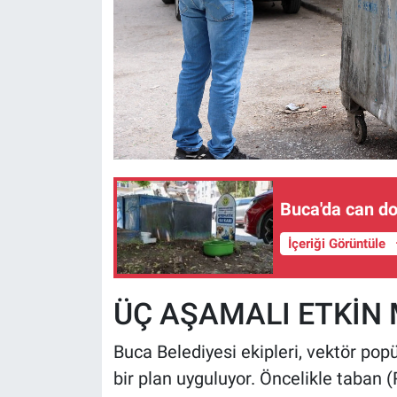
Buca'da can do
İçeriği Görüntüle
ÜÇ AŞAMALI ETKİN 
Buca Belediyesi ekipleri, vektör popü
bir plan uyguluyor. Öncelikle taban (