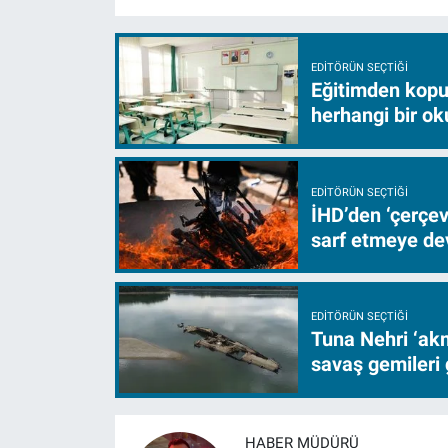
EDITÖRÜN SEÇTIĞI
Eğitimden kopuş
herhangi bir ok
EDITÖRÜN SEÇTIĞI
İHD’den ‘çerçe
sarf etmeye d
EDITÖRÜN SEÇTIĞI
Tuna Nehri ‘akm
savaş gemileri 
HABER MÜDÜRÜ