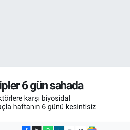
02
07
ipler 6 gün sahada
ktörlere karşı biyosidal
açla haftanın 6 günü kesintisiz
-
+