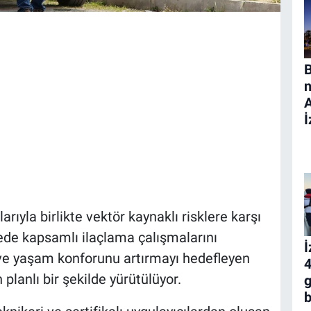
B
n
İ
rıyla birlikte vektör kaynaklı risklere karşı
çede kapsamlı ilaçlama çalışmalarını
İ
ı ve yaşam konforunu artırmayı hedefleyen
4
planlı bir şekilde yürütülüyor.
g
b