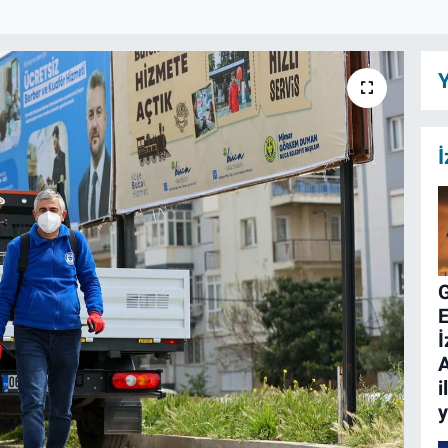
Y
İ
E
İ
A
i