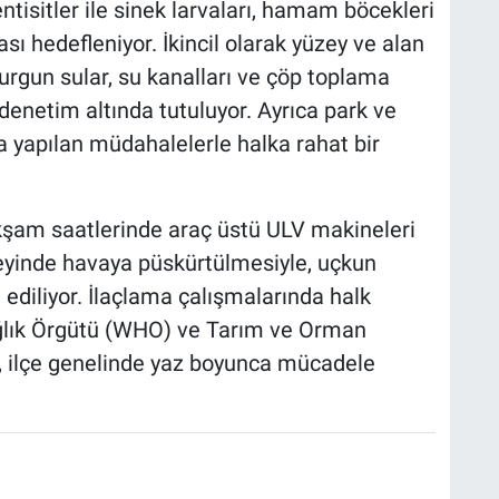
entisitler ile sinek larvaları, hamam böcekleri
ı hedefleniyor. İkincil olarak yüzey ve alan
durgun sular, su kanalları ve çöp toplama
 denetim altında tutuluyor. Ayrıca park ve
a yapılan müdahalelerle halka rahat bir
şam saatlerinde araç üstü ULV makineleri
zeyinde havaya püskürtülmesiyle, uçkun
ediliyor. İlaçlama çalışmalarında halk
ğlık Örgütü (WHO) ve Tarım ve Orman
en, ilçe genelinde yaz boyunca mücadele