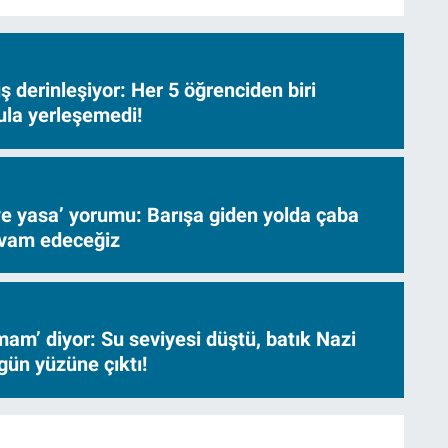
 derinleşiyor: Her 5 öğrenciden biri
ula yerleşemedi!
ve yasa’ yorumu: Barışa giden yolda çaba
evam edeceğiz
am’ diyor: Su seviyesi düştü, batık Nazi
gün yüzüne çıktı!