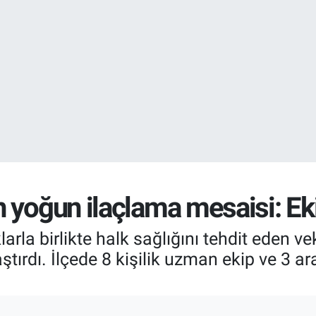
EURO
55,0317
%-0.
STERLİN
64,2463
%0.
 yoğun ilaçlama mesaisi: Ek
arla birlikte halk sağlığını tehdit eden ve
tırdı. İlçede 8 kişilik uzman ekip ve 3 ar