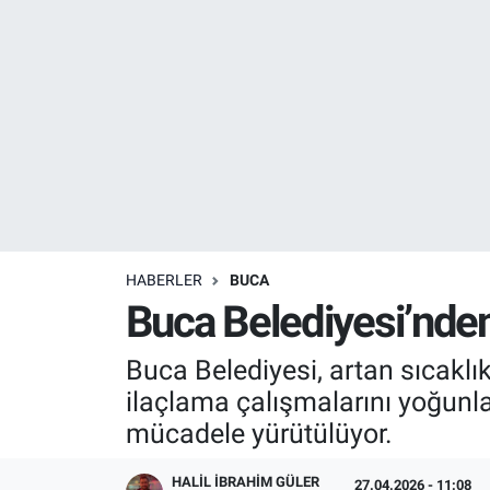
Resmi İlanlar
Resmi Reklam
YAŞAM
HABERLER
BUCA
Buca Belediyesi’nden
Buca Belediyesi, artan sıcaklıkl
ilaçlama çalışmalarını yoğunlaş
mücadele yürütülüyor.
HALIL İBRAHIM GÜLER
27.04.2026 - 11:08