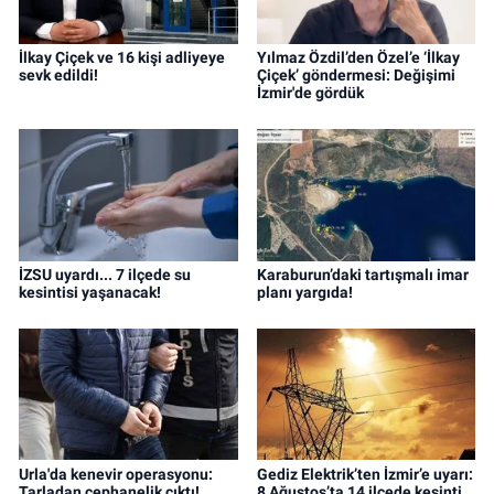
İlkay Çiçek ve 16 kişi adliyeye
Yılmaz Özdil’den Özel’e ‘İlkay
sevk edildi!
Çiçek’ göndermesi: Değişimi
İzmir'de gördük
İZSU uyardı... 7 ilçede su
Karaburun’daki tartışmalı imar
kesintisi yaşanacak!
planı yargıda!
Urla'da kenevir operasyonu:
Gediz Elektrik’ten İzmir’e uyarı:
Tarladan cephanelik çıktı!
8 Ağustos’ta 14 ilçede kesinti