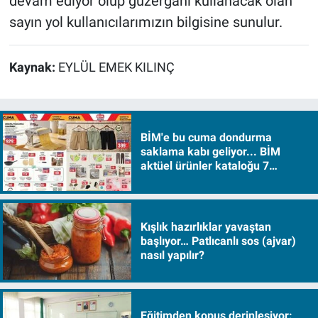
devam ediyor olup güzergahı kullanacak olan
sayın yol kullanıcılarımızın bilgisine sunulur.
Kaynak:
EYLÜL EMEK KILINÇ
BİM'e bu cuma dondurma
saklama kabı geliyor... BİM
aktüel ürünler kataloğu 7
Ağustos Cuma 2026
Kışlık hazırlıklar yavaştan
başlıyor… Patlıcanlı sos (ajvar)
nasıl yapılır?
Eğitimden kopuş derinleşiyor: