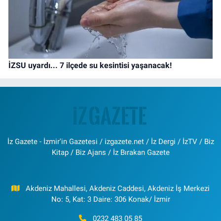
İZSU uyardı... 7 ilçede su kesintisi yaşanacak!
İz Gazete - İzmir'in Gazetesi / izgazete.net / İz Dergi / İzTV / Biz
Kitap / Biz Ajans / İz Bırakan Gazete
Akdeniz Mahallesi, Akdeniz Caddesi, Akdeniz İş Merkezi
No: 5, Kat: 3 Daire: 306 Konak/ İzmir
0232 483 05 85