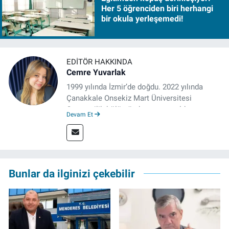
Her 5 öğrenciden biri herhangi
bir okula yerleşemedi!
EDITÖR HAKKINDA
Cemre Yuvarlak
1999 yılında İzmir’de doğdu. 2022 yılında
Çanakkale Onsekiz Mart Üniversitesi
Gazetecilik bölümünden mezun oldu.
Devam Et
Çanakkale’de Gazetecilik alanında tezli
Yüksek Lisansına devam eden gazeteci, 2022
yılında İzmir’de mesleğe başladı. Meslek
hayatı boyunca muhabirlik, editörlük ve
rejisörlük görevlerini üstlendi. Çalışma
Bunlar da ilginizi çekebilir
hayatına ise izgazete.net’te haber editörü
olarak devam ediyor.