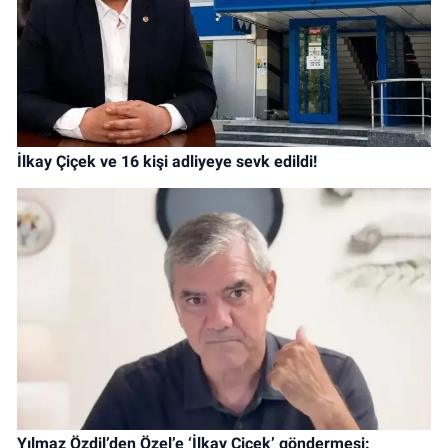
İlkay Çiçek ve 16 kişi adliyeye sevk edildi!
Yılmaz Özdil’den Özel’e ‘İlkay Çiçek’ göndermesi: