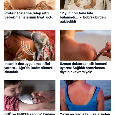
Protein tozlarına talep arttı…
12 yıldır bir tane bile
Bebek mamalarının fiyatı uçtu
bulamadı… İki böbrek birden
nakledildi
İnsanlık dışı uygulama infial
Uzman doktordan cilt kanseri
yarattı… Ağrı’da ‘kadın sünneti’
uyarısı: Sağlıklı bronzlaşma
skandalı
diye bir kavram yok!
DSÖ ve UNICEF raporu: Türkiye
Yazın en büyük tehlikelerinden