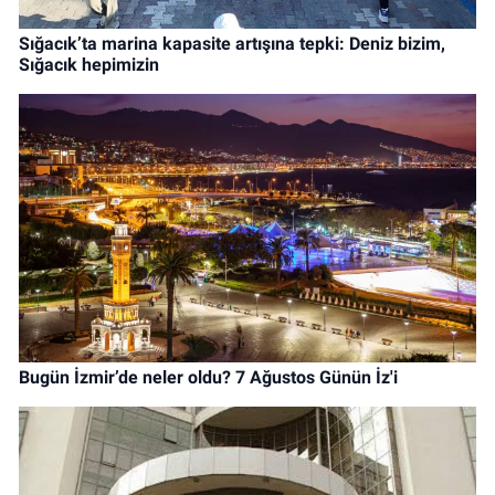
Sığacık’ta marina kapasite artışına tepki: Deniz bizim,
Sığacık hepimizin
Bugün İzmir’de neler oldu? 7 Ağustos Günün İz'i