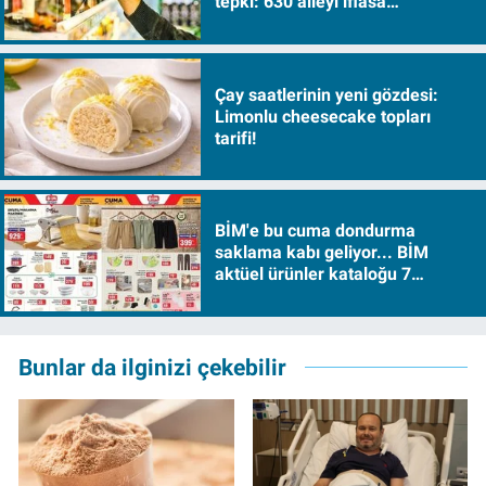
tepki: 630 aileyi iflasa
sürükleyecek!
Çay saatlerinin yeni gözdesi:
Limonlu cheesecake topları
tarifi!
BİM'e bu cuma dondurma
saklama kabı geliyor... BİM
aktüel ürünler kataloğu 7
Ağustos Cuma 2026
Bunlar da ilginizi çekebilir