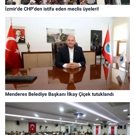
İzmir'de CHP'den istifa eden meclis üyeleri!
Menderes Belediye Başkanı İlkay Çiçek tutuklandı