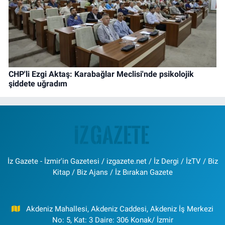
CHP'li Ezgi Aktaş: Karabağlar Meclisi'nde psikolojik
şiddete uğradım
İz Gazete - İzmir'in Gazetesi / izgazete.net / İz Dergi / İzTV / Biz
Kitap / Biz Ajans / İz Bırakan Gazete
Akdeniz Mahallesi, Akdeniz Caddesi, Akdeniz İş Merkezi
No: 5, Kat: 3 Daire: 306 Konak/ İzmir