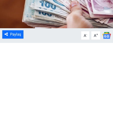
Paylaş
-
+
A
A