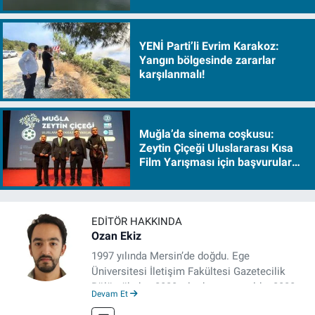
YENİ Parti’li Evrim Karakoz:
Yangın bölgesinde zararlar
karşılanmalı!
Muğla’da sinema coşkusu:
Zeytin Çiçeği Uluslararası Kısa
Film Yarışması için başvurular
başladı
EDITÖR HAKKINDA
Ozan Ekiz
1997 yılında Mersin’de doğdu. Ege
Üniversitesi İletişim Fakültesi Gazetecilik
Bölümü’nden 2020 yılında mezun oldu. 2020
Devam Et
yılından itibaren çeşitli kurumlarda haber