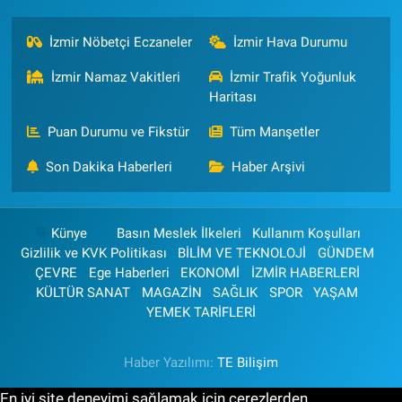
İzmir Nöbetçi Eczaneler
İzmir Hava Durumu
İzmir Namaz Vakitleri
İzmir Trafik Yoğunluk
Haritası
Puan Durumu ve Fikstür
Tüm Manşetler
Son Dakika Haberleri
Haber Arşivi
Künye
Basın Meslek İlkeleri
Kullanım Koşulları
Gizlilik ve KVK Politikası
BİLİM VE TEKNOLOJİ
GÜNDEM
ÇEVRE
Ege Haberleri
EKONOMİ
İZMİR HABERLERİ
KÜLTÜR SANAT
MAGAZİN
SAĞLIK
SPOR
YAŞAM
YEMEK TARİFLERİ
Haber Yazılımı:
TE Bilişim
En iyi site deneyimi sağlamak için çerezlerden