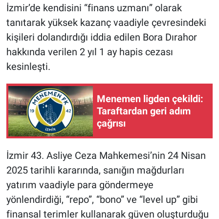
İzmir’de kendisini “finans uzmanı” olarak
tanıtarak yüksek kazanç vaadiyle çevresindeki
kişileri dolandırdığı iddia edilen Bora Dırahor
hakkında verilen 2 yıl 1 ay hapis cezası
kesinleşti.
Menemen ligden çekildi:
Taraftardan geri adım
çağrısı
İzmir 43. Asliye Ceza Mahkemesi’nin 24 Nisan
2025 tarihli kararında, sanığın mağdurları
yatırım vaadiyle para göndermeye
yönlendirdiği, “repo”, “bono” ve “level up” gibi
finansal terimler kullanarak güven oluşturduğu