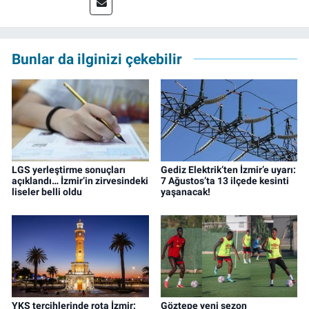
editörü, muhabir, rejisör olarak çalıştı.
Meslek hayatına İzmir’de başlayan gazeteci,
çalışma hayatına izgazete.net’te haber
editörü olarak devam etmekte.
Bunlar da ilginizi çekebilir
LGS yerleştirme sonuçları
Gediz Elektrik’ten İzmir’e uyarı:
açıklandı… İzmir’in zirvesindeki
7 Ağustos’ta 13 ilçede kesinti
liseler belli oldu
yaşanacak!
YKS tercihlerinde rota İzmir:
Göztepe yeni sezon