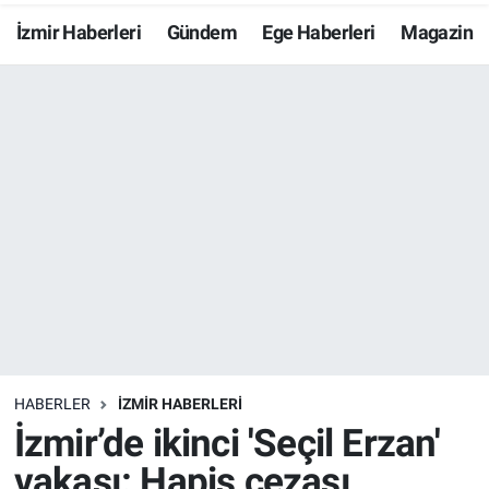
İzmir Haberleri
Gündem
Ege Haberleri
Magazin
Resmi İlanlar
Resmi Reklam
YAŞAM
HABERLER
İZMİR HABERLERİ
İzmir’de ikinci 'Seçil Erzan'
vakası: Hapis cezası