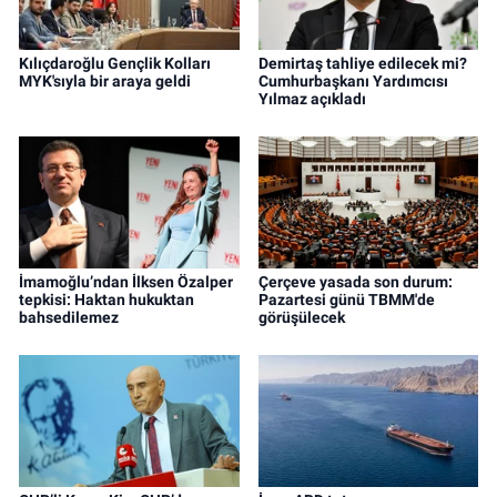
Kılıçdaroğlu Gençlik Kolları
Demirtaş tahliye edilecek mi?
MYK'sıyla bir araya geldi
Cumhurbaşkanı Yardımcısı
Yılmaz açıkladı
İmamoğlu’ndan İlksen Özalper
Çerçeve yasada son durum:
tepkisi: Haktan hukuktan
Pazartesi günü TBMM'de
bahsedilemez
görüşülecek