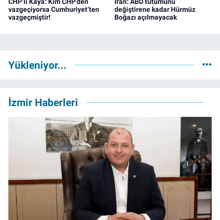
CHP’li Kaya: Kim CHP’den
İran: ABD tutumunu
vazgeçiyorsa Cumhuriyet’ten
değiştirene kadar Hürmüz
vazgeçmiştir!
Boğazı açılmayacak
Yükleniyor...
İzmir Haberleri