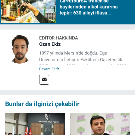
CarrefourSA franchise
bayilerinden alkol kararına
tepki: 630 aileyi iflasa
sürükleyecek!
EDITÖR HAKKINDA
Ozan Ekiz
1997 yılında Mersin’de doğdu. Ege
Üniversitesi İletişim Fakültesi Gazetecilik
Bölümü’nden 2020 yılında mezun oldu. 2020
Devam Et
yılından itibaren çeşitli kurumlarda haber
editörü, muhabir, rejisör olarak çalıştı.
Meslek hayatına İzmir’de başlayan gazeteci,
çalışma hayatına izgazete.net’te haber
editörü olarak devam etmekte.
Bunlar da ilginizi çekebilir