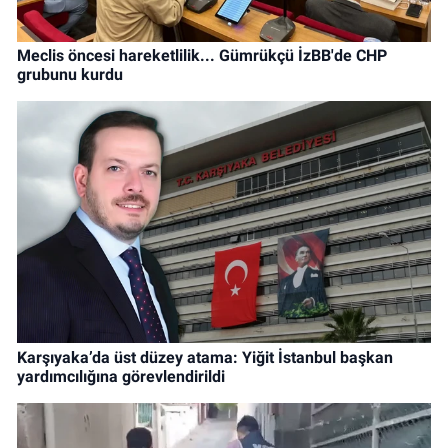
Meclis öncesi hareketlilik... Gümrükçü İzBB'de CHP
grubunu kurdu
Karşıyaka’da üst düzey atama: Yiğit İstanbul başkan
yardımcılığına görevlendirildi