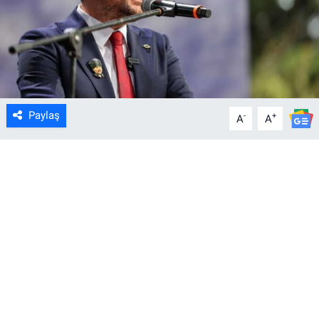
Paylaş
-
+
A
A