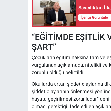
Savcılıktan İlk
İçeriği Görüntüle
“EĞİTİMDE EŞİTLİK
ŞART”
Çocukların eğitim hakkına tam ve eş
vurgulanan açıklamada, nitelikli ve 
zorunlu olduğu belirtildi.
Okullarda artan şiddet olaylarına di
şiddet olaylarının önlenmesi yönünde 
hayata geçirilmesi zorunludur” denild
olması gerektiği ifade edilen açıkl