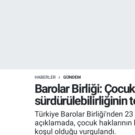
Resmi İlanlar
Resmi Reklam
YAŞAM
HABERLER
GÜNDEM
Barolar Birliği: Çocu
sürdürülebilirliğinin 
Türkiye Barolar Birliği'nden 2
açıklamada, çocuk haklarının 
koşul olduğu vurgulandı.