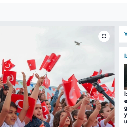
Y
İ
İ
e
g
y
u