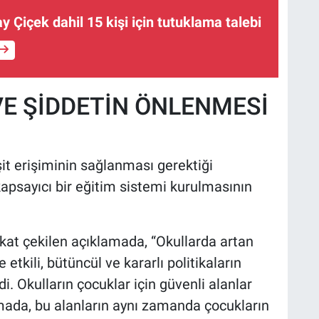
ay Çiçek dahil 15 kişi için tutuklama talebi
 VE ŞİDDETİN ÖNLENMESİ
it erişiminin sağlanması gerektiği
kapsayıcı bir eğitim sistemi kurulmasının
kkat çekilen açıklamada, “Okullarda artan
etkili, bütüncül ve kararlı politikaların
i. Okulların çocuklar için güvenli alanlar
amada, bu alanların aynı zamanda çocukların