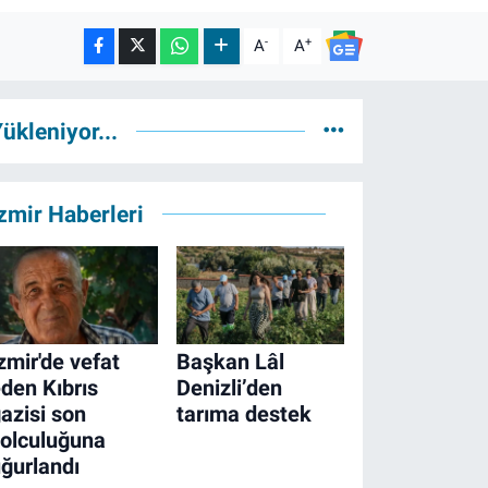
-
+
A
A
ükleniyor...
zmir Haberleri
zmir'de vefat
Başkan Lâl
den Kıbrıs
Denizli’den
azisi son
tarıma destek
olculuğuna
ğurlandı