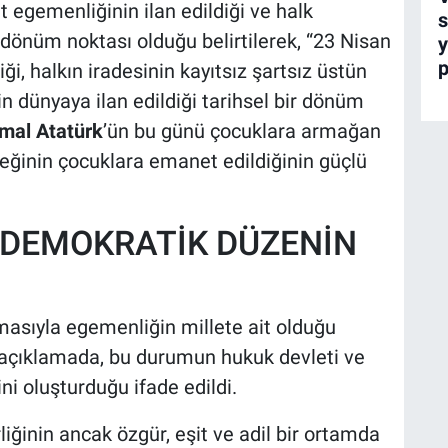
 egemenliğinin ilan edildiği ve halk
s
ir dönüm noktası olduğu belirtilerek, “23 Nisan
y
p
ği, halkın iradesinin kayıtsız şartsız üstün
in dünyaya ilan edildiği tarihsel bir dönüm
mal Atatürk
’ün bu günü çocuklara armağan
eğinin çocuklara emanet edildiğinin güçlü
 DEMOKRATİK DÜZENİN
lmasıyla egemenliğin millete ait olduğu
len açıklamada, bu durumun hukuk devleti ve
i oluşturduğu ifade edildi.
liğinin ancak özgür, eşit ve adil bir ortamda