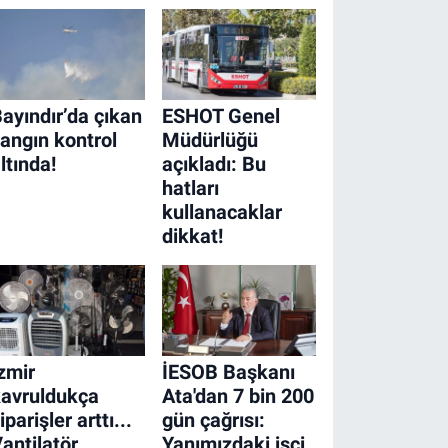
ayındır’da çıkan
ESHOT Genel
angın kontrol
Müdürlüğü
ltında!
açıkladı: Bu
hatları
kullanacaklar
dikkat!
zmir
İESOB Başkanı
avruldukça
Ata'dan 7 bin 200
iparişler arttı...
gün çağrısı:
antilatör
Yanımızdaki işçi