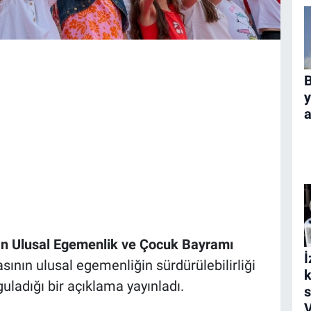
B
y
a
an Ulusal Egemenlik ve Çocuk Bayramı
İ
sının ulusal egemenliğin sürdürülebilirliği
k
ladığı bir açıklama yayınladı.
s
V