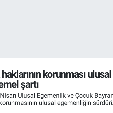
EURO
55,1652
%0.
k haklarının korunması ulusa
temel şartı
3 Nisan Ulusal Egemenlik ve Çocuk Bayram
korunmasının ulusal egemenliğin sürdürüle