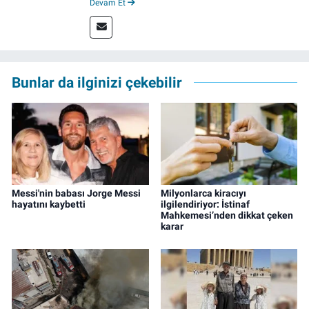
Devam Et
gazetelerde yaptığı stajlarla adım attı.
Meslek hayatına 2023'te İzmir'de başlayan
gazeteci, halen izgazete.net’te editör olarak
çalışmalarını sürdürüyor.
Bunlar da ilginizi çekebilir
Messi'nin babası Jorge Messi
Milyonlarca kiracıyı
hayatını kaybetti
ilgilendiriyor: İstinaf
Mahkemesi’nden dikkat çeken
karar