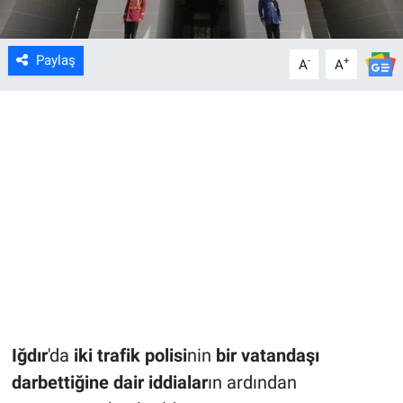
Paylaş
-
+
A
A
Iğdır
'da
iki trafik polisi
nin
bir vatandaşı
darbettiğine dair iddialar
ın ardından