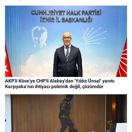
AKP'li Köse'ye CHP'li Alabay'dan 'Yıldız Ünsal' yanıtı:
Karşıyaka’nın ihtiyacı polemik değil, çözümdür