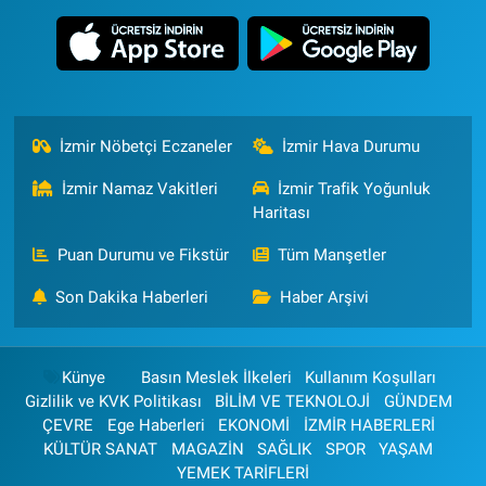
İzmir Nöbetçi Eczaneler
İzmir Hava Durumu
İzmir Namaz Vakitleri
İzmir Trafik Yoğunluk
Haritası
Puan Durumu ve Fikstür
Tüm Manşetler
Son Dakika Haberleri
Haber Arşivi
Künye
Basın Meslek İlkeleri
Kullanım Koşulları
Gizlilik ve KVK Politikası
BİLİM VE TEKNOLOJİ
GÜNDEM
ÇEVRE
Ege Haberleri
EKONOMİ
İZMİR HABERLERİ
KÜLTÜR SANAT
MAGAZİN
SAĞLIK
SPOR
YAŞAM
YEMEK TARİFLERİ