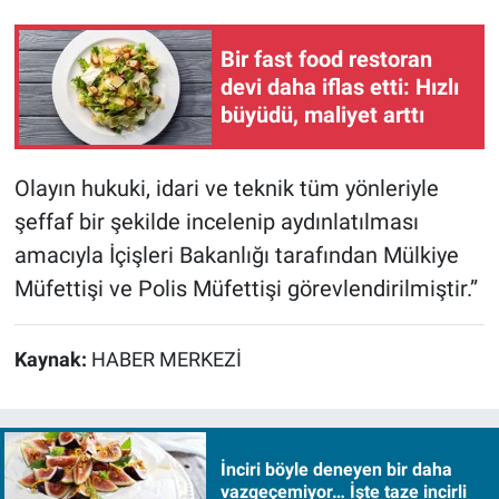
Bir fast food restoran
devi daha iflas etti: Hızlı
büyüdü, maliyet arttı
Olayın hukuki, idari ve teknik tüm yönleriyle
şeffaf bir şekilde incelenip aydınlatılması
amacıyla İçişleri Bakanlığı tarafından Mülkiye
Müfettişi ve Polis Müfettişi görevlendirilmiştir.”
Kaynak:
HABER MERKEZİ
İnciri böyle deneyen bir daha
vazgeçemiyor… İşte taze incirli