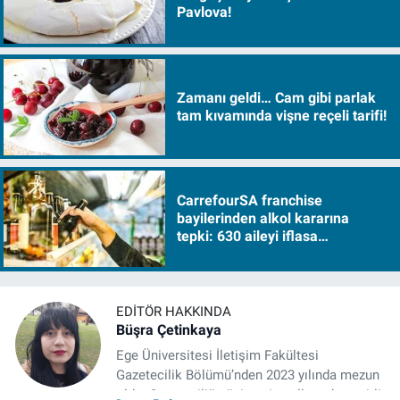
Pavlova!
Zamanı geldi… Cam gibi parlak
tam kıvamında vişne reçeli tarifi!
CarrefourSA franchise
bayilerinden alkol kararına
tepki: 630 aileyi iflasa
sürükleyecek!
EDITÖR HAKKINDA
Büşra Çetinkaya
Ege Üniversitesi İletişim Fakültesi
Gazetecilik Bölümü’nden 2023 yılında mezun
oldu. Gazeteciliğe üniversite yıllarında çeşitli