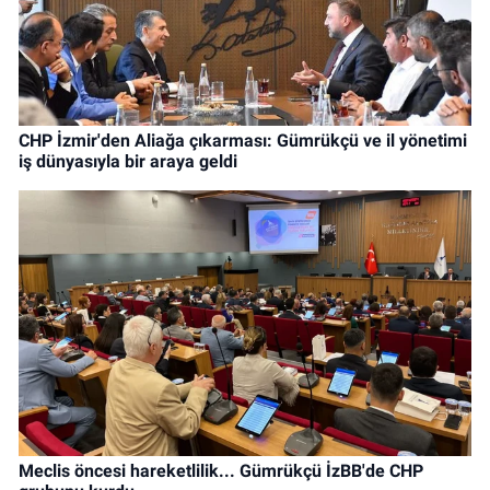
CHP İzmir'den Aliağa çıkarması: Gümrükçü ve il yönetimi
iş dünyasıyla bir araya geldi
Meclis öncesi hareketlilik... Gümrükçü İzBB'de CHP