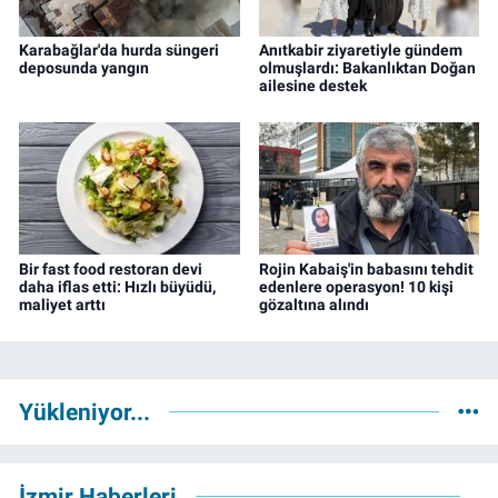
Karabağlar'da hurda süngeri
Anıtkabir ziyaretiyle gündem
deposunda yangın
olmuşlardı: Bakanlıktan Doğan
ailesine destek
Bir fast food restoran devi
Rojin Kabaiş'in babasını tehdit
daha iflas etti: Hızlı büyüdü,
edenlere operasyon! 10 kişi
maliyet arttı
gözaltına alındı
Yükleniyor...
İzmir Haberleri