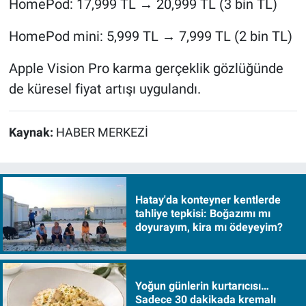
HomePod: 17,999 TL → 20,999 TL (3 bin TL)
HomePod mini: 5,999 TL → 7,999 TL (2 bin TL)
Apple Vision Pro karma gerçeklik gözlüğünde
de küresel fiyat artışı uygulandı.
Kaynak:
HABER MERKEZİ
Hatay'da konteyner kentlerde
tahliye tepkisi: Boğazımı mı
doyurayım, kira mı ödeyeyim?
Yoğun günlerin kurtarıcısı…
Sadece 30 dakikada kremalı