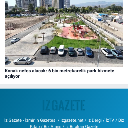
Konak nefes alacak: 6 bin metrekarelik park hizmete
açılıyor
İz Gazete - İzmir'in Gazetesi / izgazete.net / İz Dergi / İzTV / Biz
Kitap / Biz Ajans / İz Bırakan Gazete