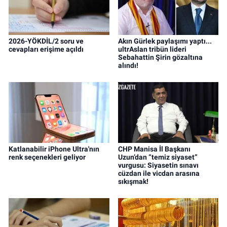
2026-YÖKDİL/2 soru ve
Akın Gürlek paylaşımı yaptı...
cevapları erişime açıldı
ultrAslan tribün lideri
Sebahattin Şirin gözaltına
alındı!
Katlanabilir iPhone Ultra'nın
CHP Manisa İl Başkanı
renk seçenekleri geliyor
Uzun’dan “temiz siyaset”
vurgusu: Siyasetin sınavı
cüzdan ile vicdan arasına
sıkışmak!