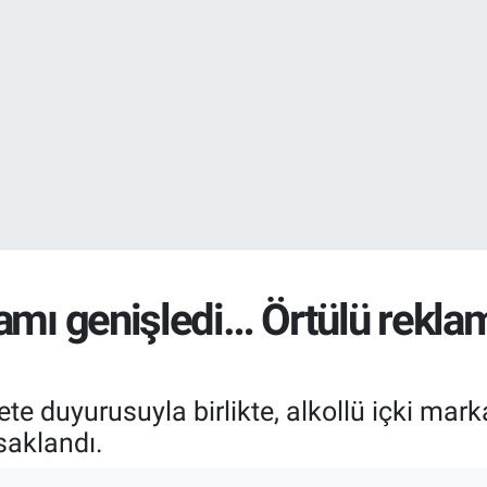
EURO
55,0406
%-0.
STERLİN
64,2143
%
samı genişledi… Örtülü rekl
duyurusuyla birlikte, alkollü içki markal
saklandı.