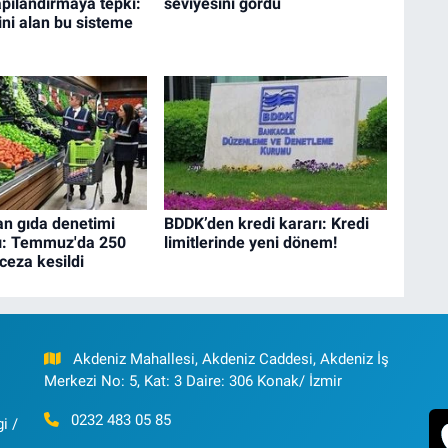
yapılandırmaya tepki:
seviyesini gördü
zini alan bu sisteme
an gıda denetimi
BDDK’den kredi kararı: Kredi
ı: Temmuz'da 250
limitlerinde yeni dönem!
ceza kesildi
Akdeniz Mahallesi, Akdeniz Caddesi, Akdeniz İş
Merkezi No: 5, Kat: 3 Daire: 306 Konak/ İzmir
0232 483 05 85
i /