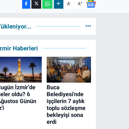
-
+
A
A
ükleniyor...
zmir Haberleri
ugün İzmir’de
Buca
eler oldu? 6
Belediyesi'nde
Ağustos Günün
işçilerin 7 aylık
z'i
toplu sözleşme
bekleyişi sona
erdi