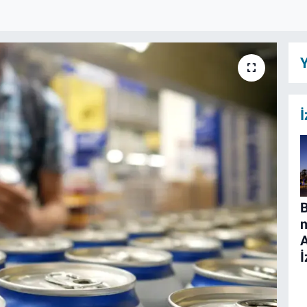
Y
İ
B
n
İ