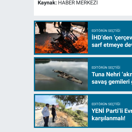
Kaynak:
HABER MERKEZİ
EDITÖRÜN SEÇTIĞI
İHD’den ‘çerçe
sarf etmeye d
EDITÖRÜN SEÇTIĞI
Tuna Nehri ‘akm
savaş gemileri 
EDITÖRÜN SEÇTIĞI
YENİ Parti’li E
karşılanmalı!