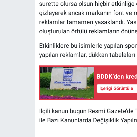
surette olursa olsun hiçbir etkinli
gizleyerek ancak markanın font ve ren
reklamlar tamamen yasaklandı. Yasak
oluşturulan örtülü reklamların önün
Etkinliklere bu isimlerle yapılan spo
yapılan reklamlar, dükkan tabelalar
BDDK’den kredi
İçeriği Görüntüle
İlgili kanun bugün Resmi Gazete’de
ile Bazı Kanunlarda Değişiklik Yapıl