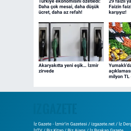
Türkiye ekonomisini özetledi:
29 faizli 
Daha çok mesai, daha düşük
Faizin fai
ücret, daha az refah!
karşıyız!
Akaryakıtta yeni eşik… İzmir
Yumaklı’d
zirvede
açıklamas
milyon TL 
İz Gazete - İzmir'in Gazetesi / izgazete.net / İz Derg
İzTV / Biz Kitap / Biz Ajans / İz Bırakan Gazete