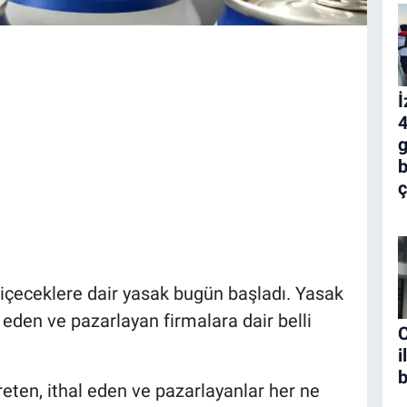
İ
4
g
b
ç
ü içeceklere dair yasak bugün başladı. Yasak
 eden ve pazarlayan firmalara dair belli
C
i
b
reten, ithal eden ve pazarlayanlar her ne