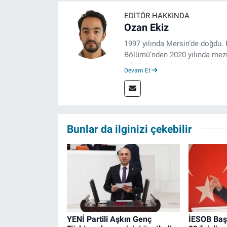
EDITÖR HAKKINDA
Ozan Ekiz
1997 yılında Mersin’de doğdu. 
Bölümü’nden 2020 yılında mezun
editörü, muhabir, rejisör olara
Devam Et
çalışma hayatına izgazete.net
Bunlar da ilginizi çekebilir
YENİ Partili Aşkın Genç
İESOB Baş