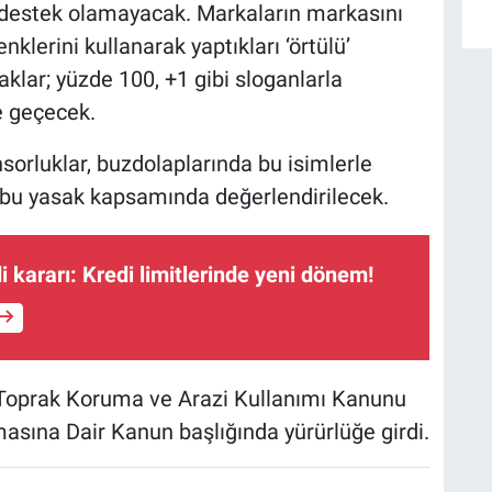
ğe destek olamayacak. Markaların markasını
klerini kullanarak yaptıkları ‘örtülü’
lar; yüzde 100, +1 gibi sloganlarla
e geçecek.
nsorluklar, buzdolaplarında bu isimlerle
ı bu yasak kapsamında değerlendirilecek.
 kararı: Kredi limitlerinde yeni dönem!
 Toprak Koruma ve Arazi Kullanımı Kanunu
masına Dair Kanun başlığında yürürlüğe girdi.