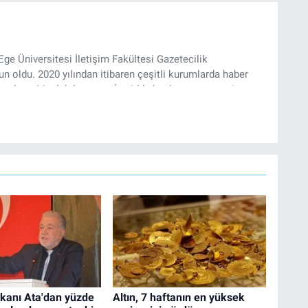
Ege Üniversitesi İletişim Fakültesi Gazetecilik
 oldu. 2020 yılından itibaren çeşitli kurumlarda haber
k çalıştı. Meslek hayatına İzmir’de başlayan gazeteci,
’te haber editörü olarak devam etmekte.
kanı Ata'dan yüzde
Altın, 7 haftanın en yüksek