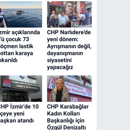
zmir açıklarında
CHP Narlıdere'de
'ü çocuk 73
yeni dönem:
öçmen lastik
Ayrışmanın değil,
ottan karaya
dayanışmanın
ıkarıldı
siyasetini
yapacağız
HP İzmir’de 10
CHP Karabağlar
lçeye yeni
Kadın Kolları
aşkan atandı
Başkanlığı için
Özgül Denizaltı