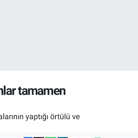
08
0
amlar tamamen
arının yaptığı örtülü ve