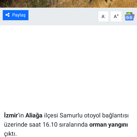
Paylaş
-
+
A
A
İzmir
’in
Aliağa
ilçesi Samurlu otoyol bağlantısı
üzerinde saat 16.10 sıralarında
orman yangını
çıktı.