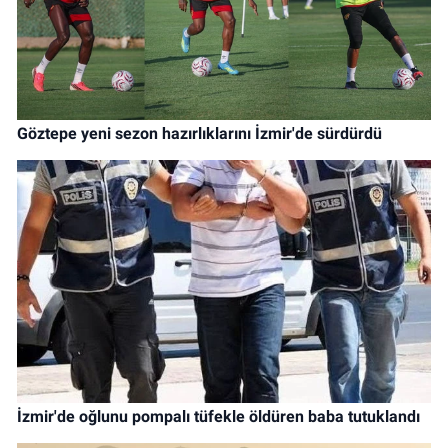
Göztepe yeni sezon hazırlıklarını İzmir'de sürdürdü
İzmir'de oğlunu pompalı tüfekle öldüren baba tutuklandı