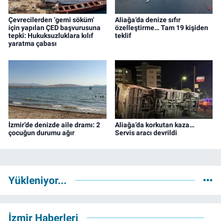
Çevrecilerden ‘gemi söküm’
Aliağa’da denize sıfır
için yapılan ÇED başvurusuna
özelleştirme… Tam 19 kişiden
tepki: Hukuksuzluklara kılıf
teklif
yaratma çabası
İzmir’de denizde aile dramı: 2
Aliağa’da korkutan kaza…
çocuğun durumu ağır
Servis aracı devrildi
Yükleniyor...
İzmir Haberleri