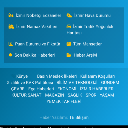
İzmir Nöbetçi Eczaneler
İzmir Hava Durumu
İzmir Namaz Vakitleri
İzmir Trafik Yoğunluk
Haritası
Puan Durumu ve Fikstür
Tüm Manşetler
Son Dakika Haberleri
Haber Arşivi
Künye
Basın Meslek İlkeleri
Kullanım Koşulları
Gizlilik ve KVK Politikası
BİLİM VE TEKNOLOJİ
GÜNDEM
ÇEVRE
Ege Haberleri
EKONOMİ
İZMİR HABERLERİ
KÜLTÜR SANAT
MAGAZİN
SAĞLIK
SPOR
YAŞAM
YEMEK TARİFLERİ
Haber Yazılımı:
TE Bilişim