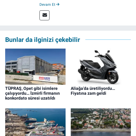
derecesiyle mezun oldu. Öğrenciliğinde
Devam Et
çeşitli mecralarda edindiği yarı-profesyonel
deneyimin dışında kapatılana kadar Artı TV
ve TELE1 TV Ankara bürolarında editör ve
kameraman olarak çalıştı. Meslek hayatını İz
Gazete'de sürdürüyor.
Bunlar da ilginizi çekebilir
TÜPRAŞ, Opet gibi isimlere
Aliağa’da üretiliyordu…
çalışıyordu… İzmirli firmanın
Fiyatına zam geldi
konkordato süresi uzatıldı