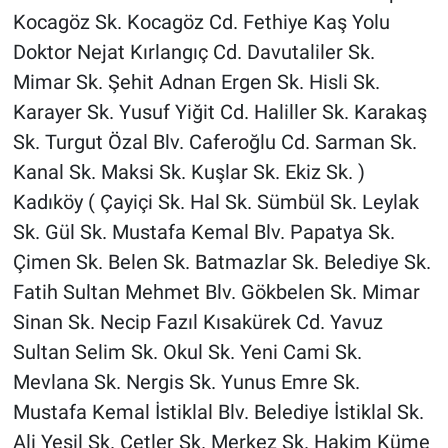
Kocagöz Sk. Kocagöz Cd. Fethiye Kaş Yolu
Doktor Nejat Kırlangıç Cd. Davutaliler Sk.
Mimar Sk. Şehit Adnan Ergen Sk. Hisli Sk.
Karayer Sk. Yusuf Yiğit Cd. Haliller Sk. Karakaş
Sk. Turgut Özal Blv. Caferoğlu Cd. Sarman Sk.
Kanal Sk. Maksi Sk. Kuşlar Sk. Ekiz Sk. )
Kadıköy ( Çayiçi Sk. Hal Sk. Sümbül Sk. Leylak
Sk. Gül Sk. Mustafa Kemal Blv. Papatya Sk.
Çimen Sk. Belen Sk. Batmazlar Sk. Belediye Sk.
Fatih Sultan Mehmet Blv. Gökbelen Sk. Mimar
Sinan Sk. Necip Fazıl Kısakürek Cd. Yavuz
Sultan Selim Sk. Okul Sk. Yeni Cami Sk.
Mevlana Sk. Nergis Sk. Yunus Emre Sk.
Mustafa Kemal İstiklal Blv. Belediye İstiklal Sk.
Ali Yeşil Sk. Çetler Sk. Merkez Sk. Hakim Küme