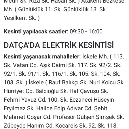
Metin Sk. Rıza Sk. Hasan Sk. ) Atakent Bezkese
Mh. ( Günlüklük 11. Sk. Günlüklük 13. Sk.
Yeşilkent Sk. )
Kesinti yapılacak saatler
: 09:30 - 16:00
DATÇA’DA ELEKTRİK KESİNTİSİ
Kesinti yaşanacak mahalleler:
İskele Mh. ( 113.
Sk. Vatan Cd. Aşık Daimi Sk. 117. Sk. 92/2. Sk.
92/1. Sk. 91/1. Sk. 116/1. Sk. 105. Sk. 104. Sk.
103. Sk. ) İskele ( Rauf Balıkçı Sk. Nuri Kolcu Sk.
Hürriyet Cd. Balcıoğlu Sk. Hat Çavuşu Sk.
Fehmi Yavuz Cd. 100. Sk. Eczaneci Hüseyın
Eryılmaz Sk. Halide Edip Adıvar Cd. Şehit
Mehmet Coşar Cd. Profesör Gülşen Şimşek Sk.
Zübeyde Hanım Cd. Kocareis Sk. 92. Sk. 118.