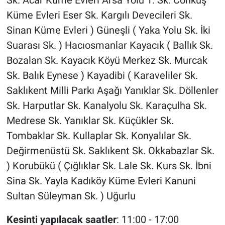
Sk. Acar Küme Evleri Arsa Yolu 1. Sk. Conkuş
Küme Evleri Eser Sk. Kargılı Devecileri Sk.
Sinan Küme Evleri ) Güneşli ( Yaka Yolu Sk. İki
Suarası Sk. ) Hacıosmanlar Kayacık ( Ballık Sk.
Bozalan Sk. Kayacık Köyü Merkez Sk. Murcak
Sk. Balık Eynese ) Kayadibi ( Karaveliler Sk.
Saklıkent Milli Parkı Aşağı Yanıklar Sk. Döllenler
Sk. Harputlar Sk. Kanalyolu Sk. Karaçulha Sk.
Medrese Sk. Yanıklar Sk. Küçükler Sk.
Tombaklar Sk. Kullaplar Sk. Konyalılar Sk.
Değirmenüstü Sk. Saklıkent Sk. Okkabazlar Sk.
) Korubükü ( Çığlıklar Sk. Lale Sk. Kurs Sk. İbni
Sina Sk. Yayla Kadıköy Küme Evleri Kanuni
Sultan Süleyman Sk. ) Uğurlu
Kesinti yapılacak saatler
: 11:00 - 17:00