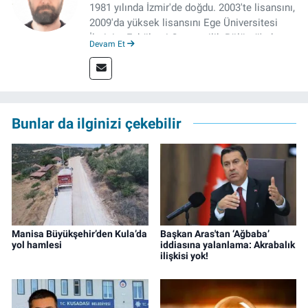
1981 yılında İzmir'de doğdu. 2003'te lisansını,
2009'da yüksek lisansını Ege Üniversitesi
İletişim Fakültesi Gazetecilik Bölümü'nde
Devam Et
tamamladı. 2011 yılında yüksek lisans
tezinden hareketle yazdığı "İdeoloji ve
Gündelik Hayatta Milliyetçilik" adlı kitabı,
Genesis Yayınevi tarafından basıldı. 2022
yılından bu yana İz Gazete'de sayfa yapımcısı
Bunlar da ilginizi çekebilir
ve editör olarak görev yapmaktadır.
Manisa Büyükşehir’den Kula’da
Başkan Aras'tan ‘Ağbaba’
yol hamlesi
iddiasına yalanlama: Akrabalık
ilişkisi yok!