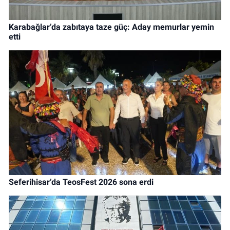
Karabağlar’da zabıtaya taze güç: Aday memurlar yemin
etti
Seferihisar’da TeosFest 2026 sona erdi