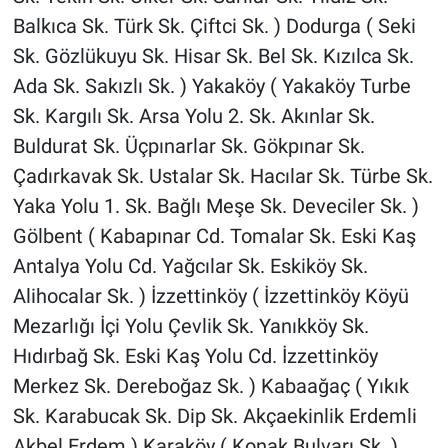
Balkıca Sk. Türk Sk. Çiftci Sk. ) Dodurga ( Seki
Sk. Gözlükuyu Sk. Hisar Sk. Bel Sk. Kızılca Sk.
Ada Sk. Sakızlı Sk. ) Yakaköy ( Yakaköy Turbe
Sk. Kargılı Sk. Arsa Yolu 2. Sk. Akınlar Sk.
Buldurat Sk. Üçpınarlar Sk. Gökpınar Sk.
Çadırkavak Sk. Ustalar Sk. Hacılar Sk. Türbe Sk.
Yaka Yolu 1. Sk. Bağlı Meşe Sk. Deveciler Sk. )
Gölbent ( Kabapınar Cd. Tomalar Sk. Eski Kaş
Antalya Yolu Cd. Yağcılar Sk. Eskiköy Sk.
Alihocalar Sk. ) İzzettinköy ( İzzettinköy Köyü
Mezarlığı İçi Yolu Çevlik Sk. Yanıkköy Sk.
Hıdırbağ Sk. Eski Kaş Yolu Cd. İzzettinköy
Merkez Sk. Dereboğaz Sk. ) Kabaağaç ( Yıkık
Sk. Karabucak Sk. Dip Sk. Akçaekinlik Erdemli
Akbel Erdem ) Karaköy ( Konak Bulvarı Sk. )