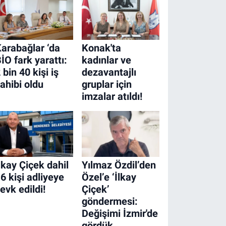
arabağlar ‘da
Konak'ta
İO fark yarattı:
kadınlar ve
 bin 40 kişi iş
dezavantajlı
ahibi oldu
gruplar için
imzalar atıldı!
lkay Çiçek dahil
Yılmaz Özdil’den
6 kişi adliyeye
Özel’e ‘İlkay
evk edildi!
Çiçek’
göndermesi:
Değişimi İzmir'de
gördük