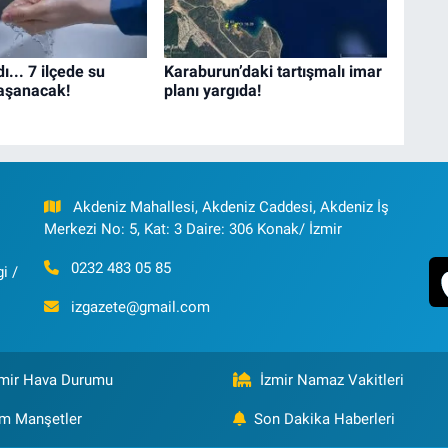
ı... 7 ilçede su
Karaburun’daki tartışmalı imar
yaşanacak!
planı yargıda!
Akdeniz Mahallesi, Akdeniz Caddesi, Akdeniz İş
Merkezi No: 5, Kat: 3 Daire: 306 Konak/ İzmir
0232 483 05 85
i /
izgazete@gmail.com
zmir Hava Durumu
İzmir Namaz Vakitleri
m Manşetler
Son Dakika Haberleri