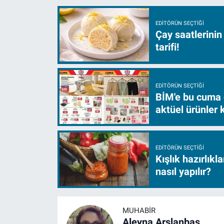
EDITÖRÜN SEÇTIĞI
Çay saatlerinin
tarifi!
EDITÖRÜN SEÇTIĞI
BİM'e bu cuma 
aktüel ürünler
EDITÖRÜN SEÇTIĞI
Kışlık hazırlıkl
nasıl yapılır?
MUHABIR
Aleyna Arslanbaş