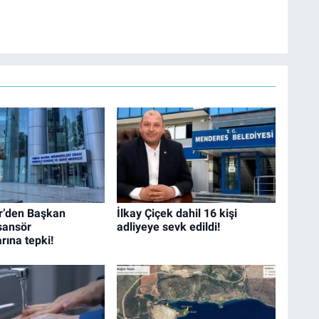
’den Başkan
İlkay Çiçek dahil 16 kişi
sansör
adliyeye sevk edildi!
rına tepki!