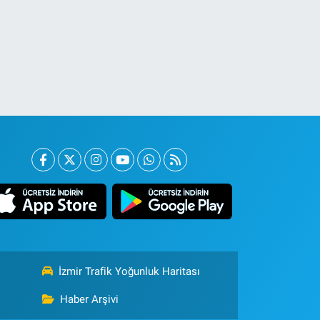
İzmir Trafik Yoğunluk Haritası
Haber Arşivi