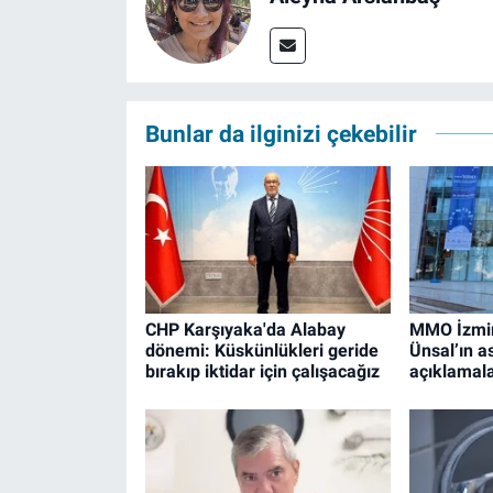
Bunlar da ilginizi çekebilir
CHP Karşıyaka'da Alabay
MMO İzmir
dönemi: Küskünlükleri geride
Ünsal’ın a
bırakıp iktidar için çalışacağız
açıklamala