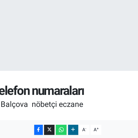
17
01
telefon numaraları
r Balçova nöbetçi eczane
-
+
A
A