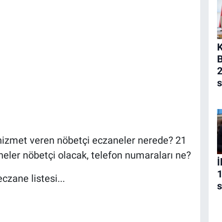
K
B
2
s
 hizmet veren nöbetçi eczaneler nerede? 21
neler nöbetçi olacak, telefon numaraları ne?
İ
1
czane listesi...
s