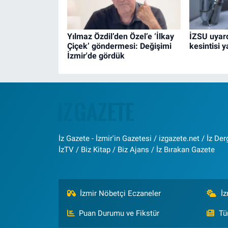
Yılmaz Özdil’den Özel’e ‘İlkay
İZSU uyard
Çiçek’ göndermesi: Değişimi
kesintisi 
İzmir'de gördük
İz Gazete - İzmir'in Gazetesi / izgazete.net / İz Derg
İzTV / Biz Kitap / Biz Ajans / İz Bırakan Gazete
İzmir Nöbetçi Eczaneler
İ
Puan Durumu ve Fikstür
Tü