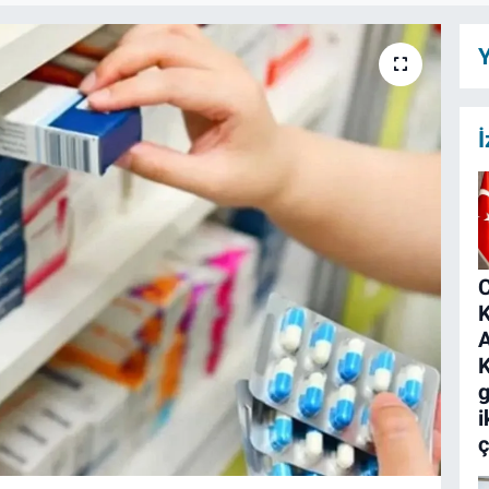
Y
İ
K
A
K
g
i
ç