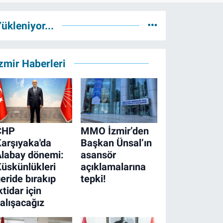
ükleniyor...
zmir Haberleri
CHP
MMO İzmir’den
arşıyaka'da
Başkan Ünsal’ın
labay dönemi:
asansör
üskünlükleri
açıklamalarına
eride bırakıp
tepki!
ktidar için
alışacağız