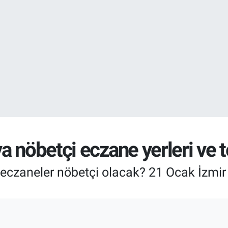
DOLAR
47,7069
%0.
EURO
55,0265
%0.
a nöbetçi eczane yerleri ve 
 eczaneler nöbetçi olacak? 21 Ocak İzmi