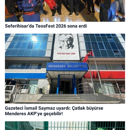
Seferihisar’da TeosFest 2026 sona erdi
Gazeteci İsmail Saymaz uyardı: Çatlak büyürse
Menderes AKP’ye geçebilir!