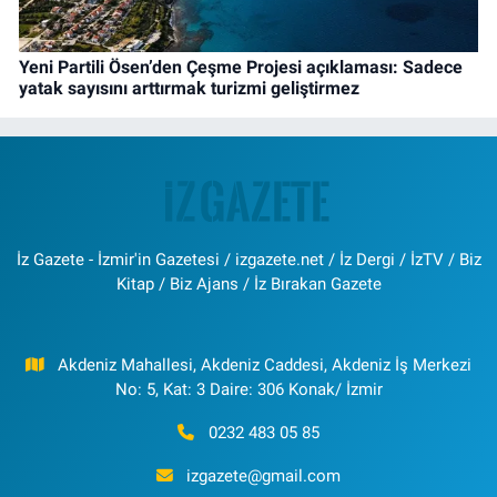
Yeni Partili Ösen’den Çeşme Projesi açıklaması: Sadece
yatak sayısını arttırmak turizmi geliştirmez
İz Gazete - İzmir'in Gazetesi / izgazete.net / İz Dergi / İzTV / Biz
Kitap / Biz Ajans / İz Bırakan Gazete
Akdeniz Mahallesi, Akdeniz Caddesi, Akdeniz İş Merkezi
No: 5, Kat: 3 Daire: 306 Konak/ İzmir
0232 483 05 85
izgazete@gmail.com