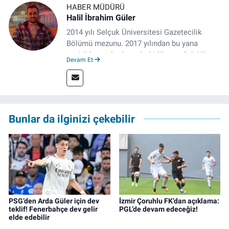
HABER MÜDÜRÜ
Halil İbrahim Güler
2014 yılı Selçuk Üniversitesi Gazetecilik
Bölümü mezunu. 2017 yılından bu yana
çeşitli kurumlarda muhabirlik ve editörlük
Devam Et
yaptı. Çalışma hayatına izgazete.net’te haber
müdürü olarak devam ediyor.
Bunlar da ilginizi çekebilir
PSG’den Arda Güler için dev
İzmir Çoruhlu FK’dan açıklama:
teklif! Fenerbahçe dev gelir
PGL’de devam edeceğiz!
elde edebilir