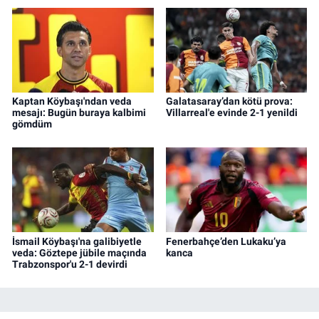
Kaptan Köybaşı'ndan veda
Galatasaray’dan kötü prova:
mesajı: Bugün buraya kalbimi
Villarreal'e evinde 2-1 yenildi
gömdüm
İsmail Köybaşı'na galibiyetle
Fenerbahçe’den Lukaku’ya
veda: Göztepe jübile maçında
kanca
Trabzonspor'u 2-1 devirdi