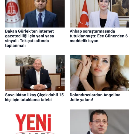
Bakan Gürlek’ten internet
Ahbap soruşturmasında
gazeteciliği için yeni yasa
tutuklanmıştı: Ece Güner'den 6
sinyali: Tek çatı altında
maddelik isyan
toplanmalı
Savcılıktan İlkay Çiçek dahil 15
Dolandırıcılardan Angelina
kişi için tutuklama talebi
Jolie yalanı!