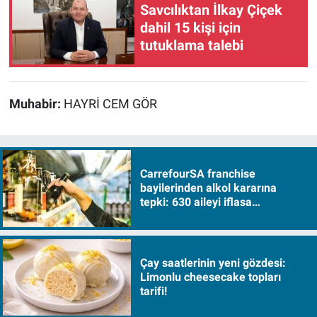
Savcılıktan İlkay Çiçek
dahil 15 kişi için
tutuklama talebi
Muhabir:
HAYRİ CEM GÖR
CarrefourSA franchise
bayilerinden alkol kararına
tepki: 630 aileyi iflasa
sürükleyecek!
Çay saatlerinin yeni gözdesi:
Limonlu cheesecake topları
tarifi!