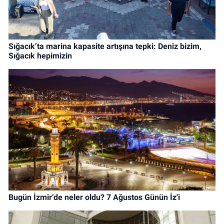
Sığacık’ta marina kapasite artışına tepki: Deniz bizim,
Sığacık hepimizin
Bugün İzmir’de neler oldu? 7 Ağustos Günün İz'i