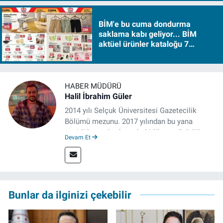
BİM'e bu cuma dondurma
saklama kabı geliyor... BİM
aktüel ürünler kataloğu 7
Ağustos Cuma 2026
HABER MÜDÜRÜ
Halil İbrahim Güler
2014 yılı Selçuk Üniversitesi Gazetecilik
Bölümü mezunu. 2017 yılından bu yana
çeşitli kurumlarda muhabirlik ve editörlük
Devam Et
yaptı. Çalışma hayatına izgazete.net’te haber
müdürü olarak devam ediyor.
Bunlar da ilginizi çekebilir