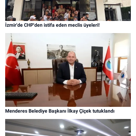
İzmir'de CHP'den istifa eden meclis üyeleri!
Menderes Belediye Başkanı İlkay Çiçek tutuklandı