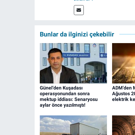
kameraman olarak çalıştı. Mesl
Bunlar da ilginizi çekebilir
Günel’den Kuşadası
ADM’den M
operasyonundan sonra
Ağustos 20
mektup iddiası: Senaryosu
elektrik k
aylar önce yazılmıştı!