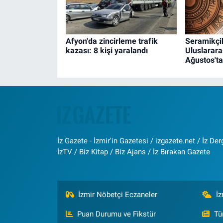
Afyon'da zincirleme trafik
Seramikçil
kazası: 8 kişi yaralandı
Uluslarar
Ağustos't
İz Gazete - İzmir'in Gazetesi / izgazete.net / İz Derg
İzTV / Biz Kitap / Biz Ajans / İz Bırakan Gazete
İzmir Nöbetçi Eczaneler
İ
Puan Durumu ve Fikstür
Tü