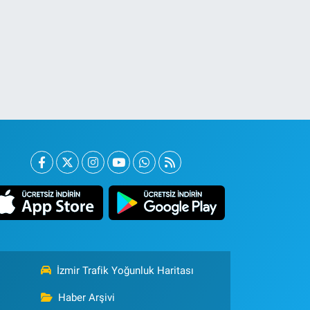
İzmir Trafik Yoğunluk Haritası
Haber Arşivi