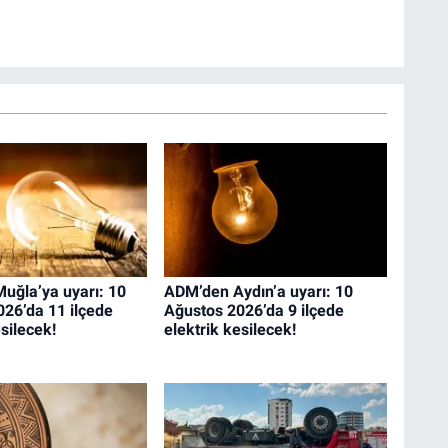
ek hayatını İz Gazete'de sürdürüyor.
uğla’ya uyarı: 10
ADM’den Aydın’a uyarı: 10
26’da 11 ilçede
Ağustos 2026’da 9 ilçede
esilecek!
elektrik kesilecek!