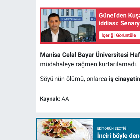
Günel’den Kuş
iddiası: Senary
İçeriği Görüntüle
Manisa Celal Bayar Üniversitesi Ha
müdahaleye rağmen kurtarılamadı.
Söyü'nün ölümü, onlarca
iş cinayeti
n
Kaynak:
AA
EDITÖRÜN SEÇTIĞI
İnciri böyle de