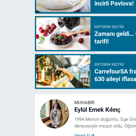
incirli Pavlova!
EDITÖRÜN SEÇTIĞI
Zamanı geldi… 
tarifi!
EDITÖRÜN SEÇTIĞI
CarrefourSA fra
630 aileyi ifla
MUHABIR
Eylül Emek Kılınç
1994 Mersin doğumlu. Ege Üniv
derecesiyle mezun oldu. Öğrenc
deneyimin dışında kapatılana 
Devam Et