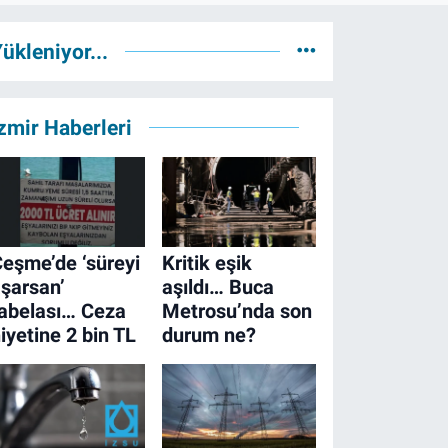
ükleniyor...
zmir Haberleri
eşme’de ‘süreyi
Kritik eşik
şarsan’
aşıldı… Buca
abelası… Ceza
Metrosu’nda son
iyetine 2 bin TL
durum ne?