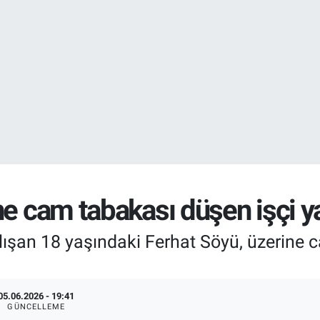
EURO
55,2510
%0.
e cam tabakası düşen işçi ya
lışan 18 yaşındaki Ferhat Söyü, üzerine
05.06.2026 - 19:41
GÜNCELLEME