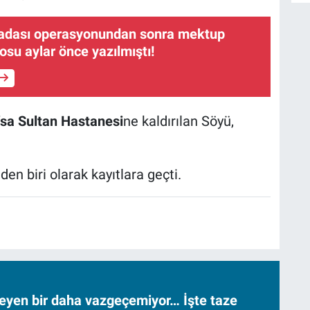
adası operasyonundan sonra mektup
osu aylar önce yazılmıştı!
fsa Sultan Hastanesi
ne kaldırılan Söyü,
den biri olarak kayıtlara geçti.
neyen bir daha vazgeçemiyor… İşte taze