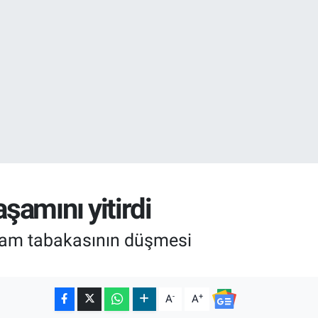
32
şamını yitirdi
 cam tabakasının düşmesi
-
+
A
A