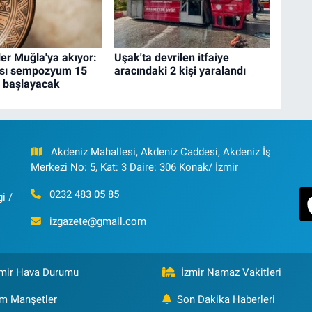
er Muğla'ya akıyor:
Uşak'ta devrilen itfaiye
ası sempozyum 15
aracındaki 2 kişi yaralandı
a başlayacak
Akdeniz Mahallesi, Akdeniz Caddesi, Akdeniz İş
Merkezi No: 5, Kat: 3 Daire: 306 Konak/ İzmir
0232 483 05 85
i /
izgazete@gmail.com
zmir Hava Durumu
İzmir Namaz Vakitleri
m Manşetler
Son Dakika Haberleri