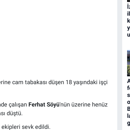
İ
i
k
y
u
A
rine cam tabakası düşen 18 yaşındaki işçi
f
s
inde çalışan
Ferhat Söyü
'nün üzerine henüz
sı düştü.
l
g
ekipleri sevk edildi.