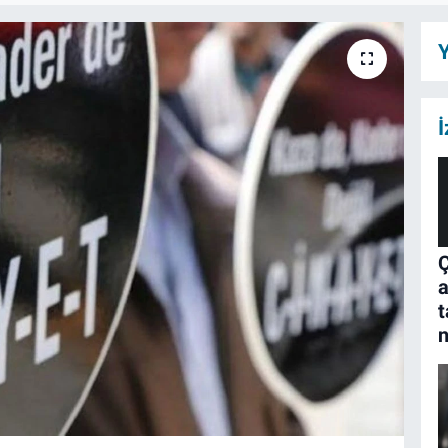
Y
İ
Ç
a
t
n