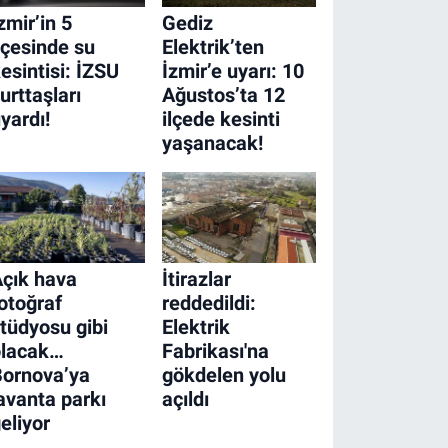
zmir’in 5
Gediz
lçesinde su
Elektrik’ten
esintisi: İZSU
İzmir’e uyarı: 10
urttaşları
Ağustos’ta 12
yardı!
ilçede kesinti
yaşanacak!
çık hava
İtirazlar
otoğraf
reddedildi:
tüdyosu gibi
Elektrik
olacak…
Fabrikası'na
Bornova’ya
gökdelen yolu
avanta parkı
açıldı
eliyor