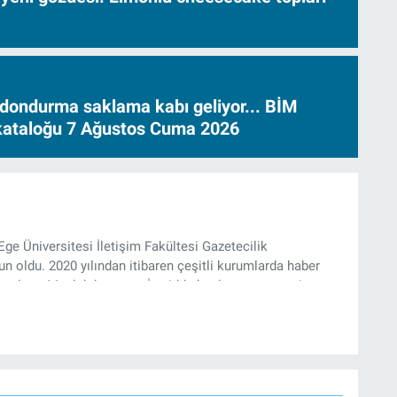
dondurma saklama kabı geliyor... BİM
 kataloğu 7 Ağustos Cuma 2026
Ege Üniversitesi İletişim Fakültesi Gazetecilik
 oldu. 2020 yılından itibaren çeşitli kurumlarda haber
k çalıştı. Meslek hayatına İzmir’de başlayan gazeteci,
’te haber editörü olarak devam etmekte.