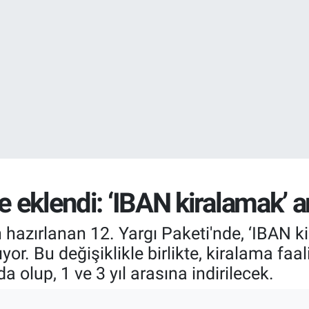
EURO
55,2510
%0.
STERLİN
64,4811
%0.
ne eklendi: ‘IBAN kiralamak’ a
an hazırlanan 12. Yargı Paketi'nde, ‘IBAN 
. Bu değişiklikle birlikte, kiralama faal
da olup, 1 ve 3 yıl arasına indirilecek.