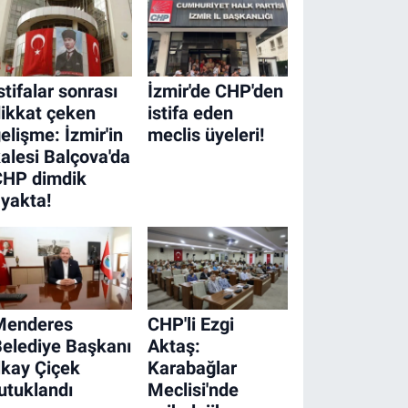
stifalar sonrası
İzmir'de CHP'den
ikkat çeken
istifa eden
elişme: İzmir'in
meclis üyeleri!
alesi Balçova'da
CHP dimdik
yakta!
Menderes
CHP'li Ezgi
elediye Başkanı
Aktaş:
lkay Çiçek
Karabağlar
utuklandı
Meclisi'nde