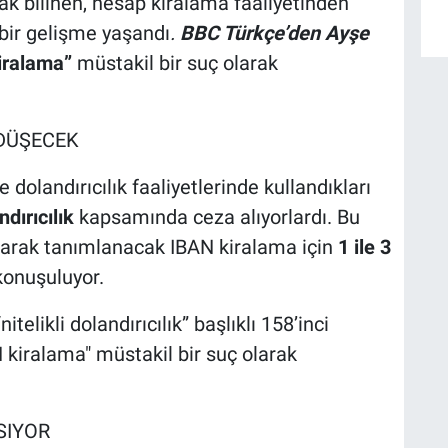
ak bilinen, hesap kiralama faaliyetinden
 bir gelişme yaşandı
.
BBC Türkçe’den Ayşe
iralama”
müstakil bir suç olarak
 DÜŞECEK
 dolandırıcılık faaliyetlerinde kullandıkları
ndırıcılık
kapsamında ceza alıyorlardı. Bu
olarak tanımlanacak IBAN kiralama için
1 ile 3
konuşuluyor.
likli dolandırıcılık” başlıklı 158’inci
 kiralama" müstakil bir suç olarak
SIYOR