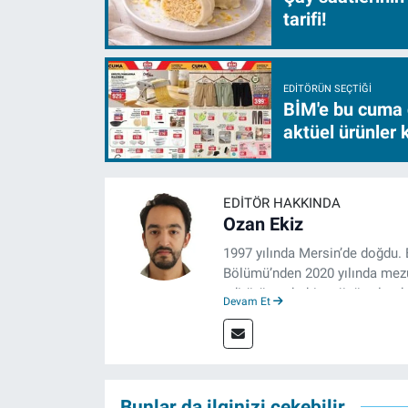
tarifi!
EDITÖRÜN SEÇTIĞI
BİM'e bu cuma 
aktüel ürünler
EDITÖR HAKKINDA
Ozan Ekiz
1997 yılında Mersin’de doğdu. 
Bölümü’nden 2020 yılında mezun
editörü, muhabir, rejisör olara
Devam Et
çalışma hayatına izgazete.net
Bunlar da ilginizi çekebilir