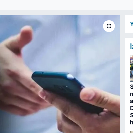
Y
İ
S
m
a
D
S
h