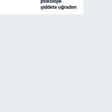
psikolojik
şiddete uğradım