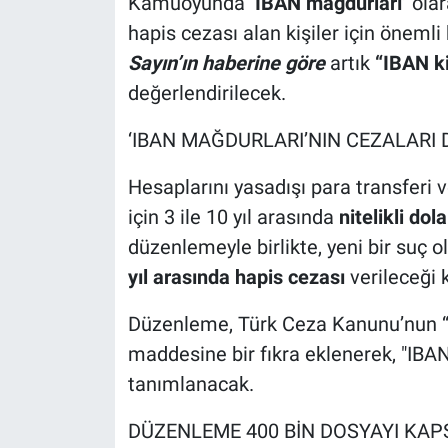
Kamuoyunda
‘IBAN mağdurları’
olar
hapis cezası alan kişiler için önemli
Sayın’ın haberine göre
artık
“IBAN k
değerlendirilecek.
‘IBAN MAĞDURLARI’NIN CEZALARI
Hesaplarını yasadışı para transferi ve
için 3 ile 10 yıl arasında
nitelikli dola
düzenlemeyle birlikte, yeni bir suç 
yıl arasında hapis cezası
verileceği 
Düzenleme, Türk Ceza Kanunu’nun “nite
maddesine bir fıkra eklenerek, "IBAN
tanımlanacak.
DÜZENLEME 400 BİN DOSYAYI KAP