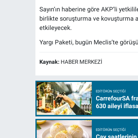
Sayın’ın haberine göre AKP’li yetkili
birlikte soruşturma ve kovuşturma
etkileyecek.
Yargı Paketi, bugün Meclis’te görüş
Kaynak:
HABER MERKEZİ
EDITÖRÜN SEÇTIĞI
CarrefourSA fra
630 aileyi ifla
EDITÖRÜN SEÇTIĞI
Çay saatlerinin