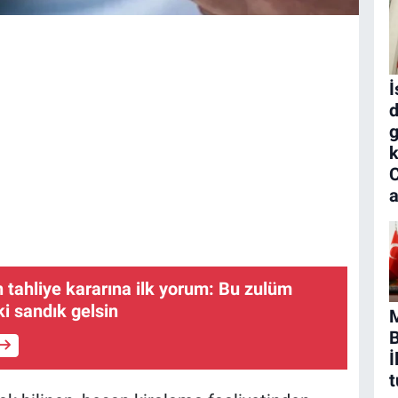
İ
d
g
k
a
tahliye kararına ilk yorum: Bu zulüm
ki sandık gelsin
B
İ
t