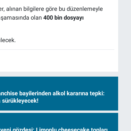
ler, alınan bilgilere göre bu düzenlemeyle
 aşamasında olan
400 bin dosyayı
ülecek.
nchise bayilerinden alkol kararına tepki:
sa sürükleyecek!
 yeni gözdesi: Limonlu cheesecake topları