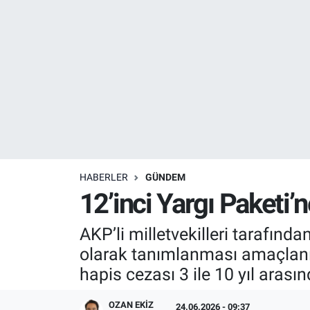
Resmi İlanlar
Resmi Reklam
YAŞAM
HABERLER
GÜNDEM
12’inci Yargı Paketi’
AKP’li milletvekilleri tarafınd
olarak tanımlanması amaçlanıyor
hapis cezası 3 ile 10 yıl arasın
OZAN EKIZ
24.06.2026 - 09:37