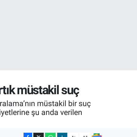
32
38
rtık müstakil suç
kiralama’nın müstakil bir suç
iyetlerine şu anda verilen
-
+