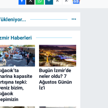
A
A
ükleniyor...
zmir Haberleri
ığacık’ta
Bugün İzmir’de
arina kapasite
neler oldu? 7
rtışına tepki:
Ağustos Günün
eniz bizim,
İz'i
ığacık
epimizin