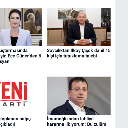
uşturmasında
Savcılıktan İlkay Çiçek dahil 15
ştı: Ece Güner'den 6
kişi için tutuklama talebi
isyan
, toplanan bağış
İmamoğlu'ndan tahliye
çıkladı!
kararına ilk yorum: Bu zulüm