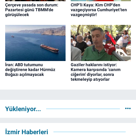
Çerçeve yasada son durum:
CHP’li Kaya: Kim CHP’den
Pazartesi günü TBMM'de
vazgeçiyorsa Cumhuriyet’ten
görüşülecek
vazgeçmiştir!
İran: ABD tutumunu
Gaziler haklarını istiyor:
değiştirene kadar Hürmüz
Kamera karşısında ‘canım
Boğazı açılmayacak
ciğerim’ diyorlar, sonra
tekmeleyip atıyorlar
Yükleniyor...
İzmir Haberleri