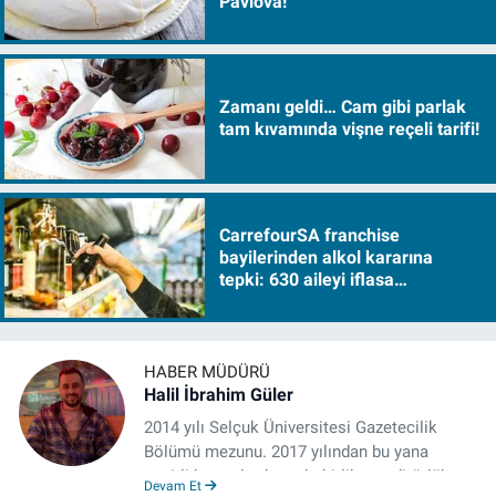
Pavlova!
Zamanı geldi… Cam gibi parlak
tam kıvamında vişne reçeli tarifi!
CarrefourSA franchise
bayilerinden alkol kararına
tepki: 630 aileyi iflasa
sürükleyecek!
HABER MÜDÜRÜ
Halil İbrahim Güler
2014 yılı Selçuk Üniversitesi Gazetecilik
Bölümü mezunu. 2017 yılından bu yana
çeşitli kurumlarda muhabirlik ve editörlük
Devam Et