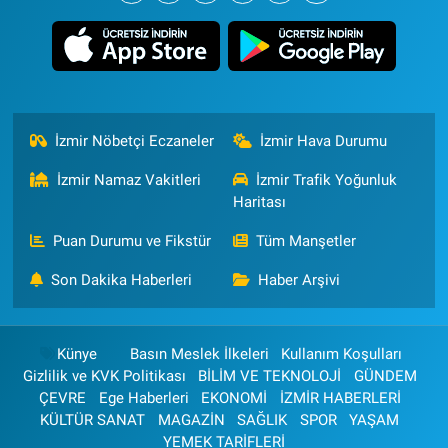
İzmir Nöbetçi Eczaneler
İzmir Hava Durumu
İzmir Namaz Vakitleri
İzmir Trafik Yoğunluk
Haritası
Puan Durumu ve Fikstür
Tüm Manşetler
Son Dakika Haberleri
Haber Arşivi
Künye
Basın Meslek İlkeleri
Kullanım Koşulları
Gizlilik ve KVK Politikası
BİLİM VE TEKNOLOJİ
GÜNDEM
ÇEVRE
Ege Haberleri
EKONOMİ
İZMİR HABERLERİ
KÜLTÜR SANAT
MAGAZİN
SAĞLIK
SPOR
YAŞAM
YEMEK TARİFLERİ