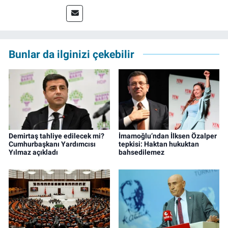
yaptı. Çalışma hayatına izgazete.net’te haber
müdürü olarak devam ediyor.
Bunlar da ilginizi çekebilir
Demirtaş tahliye edilecek mi?
İmamoğlu’ndan İlksen Özalper
Cumhurbaşkanı Yardımcısı
tepkisi: Haktan hukuktan
Yılmaz açıkladı
bahsedilemez