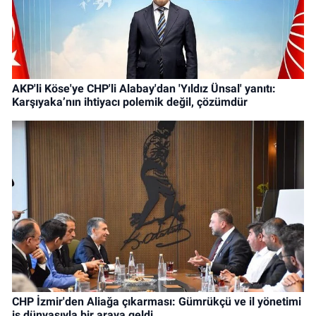
AKP'li Köse'ye CHP'li Alabay'dan 'Yıldız Ünsal' yanıtı:
Karşıyaka’nın ihtiyacı polemik değil, çözümdür
CHP İzmir'den Aliağa çıkarması: Gümrükçü ve il yönetimi
iş dünyasıyla bir araya geldi