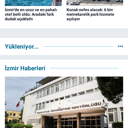
İzmir’de en ucuz ve en pahalı
Konak nefes alacak: 6 bin
otel belli oldu: Aradaki fark
metrekarelik park hizmete
dudak uçuklattı
açılıyor
Yükleniyor...
İzmir Haberleri