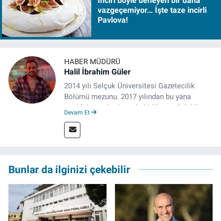
İnciri böyle deneyen bir daha
vazgeçemiyor… İşte taze incirli
Pavlova!
HABER MÜDÜRÜ
Halil İbrahim Güler
2014 yılı Selçuk Üniversitesi Gazetecilik
Bölümü mezunu. 2017 yılından bu yana
çeşitli kurumlarda muhabirlik ve editörlük
Devam Et
yaptı. Çalışma hayatına izgazete.net’te haber
müdürü olarak devam ediyor.
Bunlar da ilginizi çekebilir