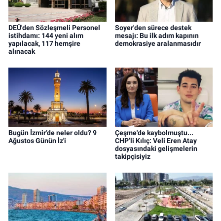
DEÜ'den Sözleşmeli Personel
Soyer'den sürece destek
istihdamı: 144 yeni alım
mesajı: Bu ilk adım kapının
yapılacak, 117 hemşire
demokrasiye aralanmasıdır
alınacak
Bugün İzmir’de neler oldu? 9
Çeşme'de kaybolmuştu...
Ağustos Günün İz'i
CHP’li Kılıç: Veli Eren Atay
dosyasındaki gelişmelerin
takipçisiyiz