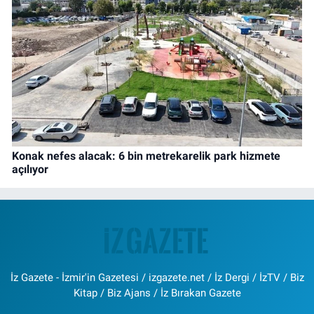
Konak nefes alacak: 6 bin metrekarelik park hizmete
açılıyor
İz Gazete - İzmir'in Gazetesi / izgazete.net / İz Dergi / İzTV / Biz
Kitap / Biz Ajans / İz Bırakan Gazete