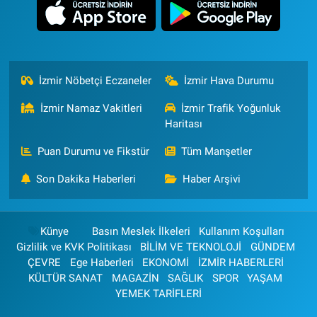
İzmir Nöbetçi Eczaneler
İzmir Hava Durumu
İzmir Namaz Vakitleri
İzmir Trafik Yoğunluk
Haritası
Puan Durumu ve Fikstür
Tüm Manşetler
Son Dakika Haberleri
Haber Arşivi
Künye
Basın Meslek İlkeleri
Kullanım Koşulları
Gizlilik ve KVK Politikası
BİLİM VE TEKNOLOJİ
GÜNDEM
ÇEVRE
Ege Haberleri
EKONOMİ
İZMİR HABERLERİ
KÜLTÜR SANAT
MAGAZİN
SAĞLIK
SPOR
YAŞAM
YEMEK TARİFLERİ