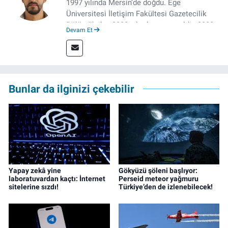
1997 yılında Mersin’de doğdu. Ege
Üniversitesi İletişim Fakültesi Gazetecilik
Bölümü’nden 2020 yılında mezun oldu. 2020
Devam Et
yılından itibaren çeşitli kurumlarda haber
editörü, muhabir, rejisör olarak çalıştı.
Meslek hayatına İzmir’de başlayan gazeteci,
çalışma hayatına izgazete.net’te haber
editörü olarak devam etmekte.
Bunlar da ilginizi çekebilir
Yapay zekâ yine
Gökyüzü şöleni başlıyor:
laboratuvardan kaçtı: İnternet
Perseid meteor yağmuru
sitelerine sızdı!
Türkiye’den de izlenebilecek!