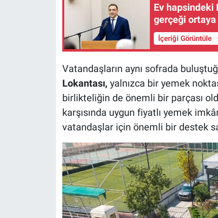
Ev hapsindeki 
gerçeği ortaya
İçeriği Görüntüle
Vatandaşların aynı sofrada buluştu
Lokantası,
yalnızca bir yemek nokta
birlikteliğin de önemli bir parçası o
karşısında uygun fiyatlı yemek imkânı
vatandaşlar için önemli bir destek s