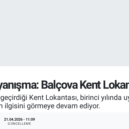
DOLAR
47,7436
%0.
EURO
55,2510
%0.
ayanışma: Balçova Kent Lokan
eçirdiği Kent Lokantası, birinci yılında u
n ilgisini görmeye devam ediyor.
21.04.2026 - 11:09
GÜNCELLEME