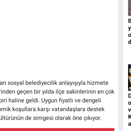
B
y
o
d
an sosyal belediyecilik anlayışıyla hizmete
rinden geçen bir yılda ilçe sakinlerinin en çok
D
ri haline geldi. Uygun fiyatlı ve dengeli
o
mik koşullara karşı vatandaşlara destek
K
türünün de simgesi olarak öne çıkıyor.
a