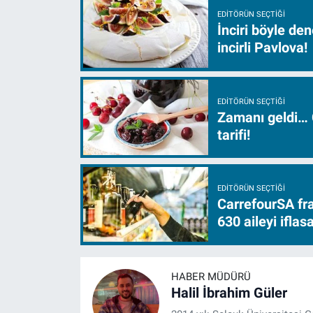
EDITÖRÜN SEÇTIĞI
İnciri böyle de
incirli Pavlova!
EDITÖRÜN SEÇTIĞI
Zamanı geldi… 
tarifi!
EDITÖRÜN SEÇTIĞI
CarrefourSA fra
630 aileyi ifla
HABER MÜDÜRÜ
Halil İbrahim Güler