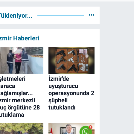
ükleniyor...
zmir Haberleri
şletmeleri
İzmir'de
haraca
uyuşturucu
ağlamışlar...
operasyonunda 2
zmir merkezli
şüpheli
uç örgütüne 28
tutuklandı
tutuklama