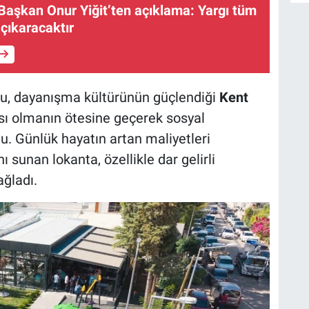
Başkan Onur Yiğit’ten açıklama: Yargı tüm
 çıkaracaktır
ğu, dayanışma kültürünün güçlendiği
Kent
sı olmanın ötesine geçerek sosyal
ldu. Günlük hayatın artan maliyetleri
 sunan lokanta, özellikle dar gelirli
ağladı.