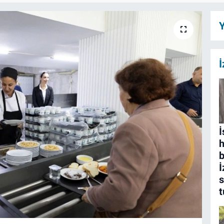
Y
İ
İ
b
İ
s