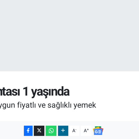
18
32
tası 1 yaşında
ygun fiyatlı ve sağlıklı yemek
-
+
A
A