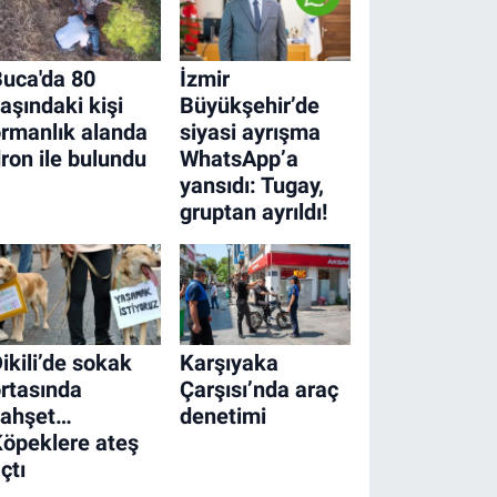
uca'da 80
İzmir
aşındaki kişi
Büyükşehir’de
rmanlık alanda
siyasi ayrışma
ron ile bulundu
WhatsApp’a
yansıdı: Tugay,
gruptan ayrıldı!
ikili’de sokak
Karşıyaka
rtasında
Çarşısı’nda araç
vahşet…
denetimi
öpeklere ateş
çtı