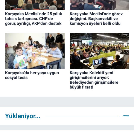
Karşıyaka Meclisi'nde 25 yıllık
Karşıyaka Meclisi'nde görev
tahsis tartışması: CHP'de
değişimi: Başkanvekili ve
görüş ayrılığı, AKP'den destek
komisyon üyeleri belli oldu
Karşıyaka’da her yaşa uygun
Karşıyaka Kolektif yeni
sosyal tesis
girişimcilerini arıyor:
Belediyeden girişimcilere
büyük fırsat!
Yükleniyor...