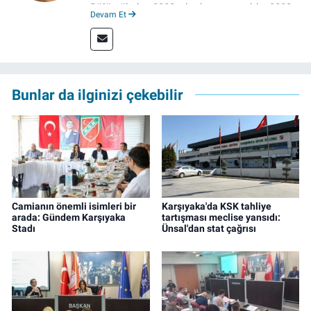
Bölümü’nden 2020 yılında mezun oldu. 2020
Devam Et
yılından itibaren çeşitli kurumlarda haber
editörü, muhabir, rejisör olarak çalıştı.
Meslek hayatına İzmir’de başlayan gazeteci,
çalışma hayatına izgazete.net’te haber
editörü olarak devam etmekte.
Bunlar da ilginizi çekebilir
Camianın önemli isimleri bir
Karşıyaka'da KSK tahliye
arada: Gündem Karşıyaka
tartışması meclise yansıdı:
Stadı
Ünsal'dan stat çağrısı