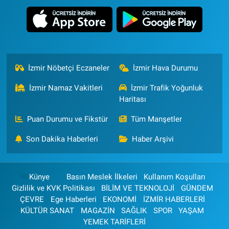
İzmir Nöbetçi Eczaneler
İzmir Hava Durumu
İzmir Namaz Vakitleri
İzmir Trafik Yoğunluk
Haritası
Puan Durumu ve Fikstür
Tüm Manşetler
Son Dakika Haberleri
Haber Arşivi
Künye
Basın Meslek İlkeleri
Kullanım Koşulları
Gizlilik ve KVK Politikası
BİLİM VE TEKNOLOJİ
GÜNDEM
ÇEVRE
Ege Haberleri
EKONOMİ
İZMİR HABERLERİ
KÜLTÜR SANAT
MAGAZİN
SAĞLIK
SPOR
YAŞAM
YEMEK TARİFLERİ