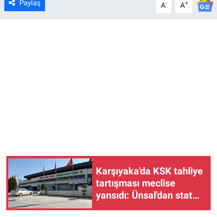
Paylaş
-
+
A
A
Karşıyaka'da KSK tahliye
tartışması meclise
yansıdı: Ünsal'dan stat
çağrısı