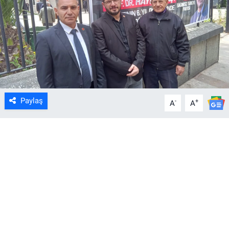
Paylaş
-
+
A
A