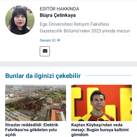
EDITÖR HAKKINDA
Büşra Çetinkaya
Ege Üniversitesi İletişim Fakültesi
Gazetecilik Bölümü’nden 2023 yılında mezun
oldu. Gazeteciliğe üniversite yıllarında çeşitli
Devam Et
gazetelerde yaptığı stajlarla adım attı.
Meslek hayatına 2023'te İzmir'de başlayan
gazeteci, halen izgazete.net’te editör olarak
çalışmalarını sürdürüyor.
Bunlar da ilginizi çekebilir
İtirazlar reddedildi: Elektrik
Kaptan Köybaşı'ndan veda
Fabrikası'na gökdelen yolu
mesajı: Bugün buraya kalbimi
açıldı
gömdüm