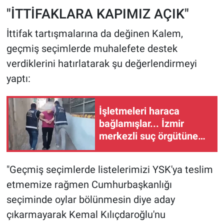
"İTTİFAKLARA KAPIMIZ AÇIK"
İttifak tartışmalarına da değinen Kalem,
geçmiş seçimlerde muhalefete destek
verdiklerini hatırlatarak şu değerlendirmeyi
yaptı:
İşletmeleri haraca
bağlamışlar... İzmir
merkezli suç örgütüne
28 tutuklama
"Geçmiş seçimlerde listelerimizi YSK'ya teslim
etmemize rağmen Cumhurbaşkanlığı
seçiminde oylar bölünmesin diye aday
çıkarmayarak Kemal Kılıçdaroğlu'nu