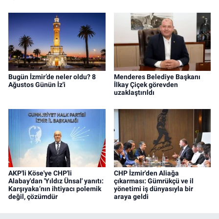
Bugün İzmir’de neler oldu? 8
Menderes Belediye Başkanı
Ağustos Günün İz'i
İlkay Çiçek görevden
uzaklaştırıldı
AKP'li Köse'ye CHP'li
CHP İzmir'den Aliağa
Alabay'dan 'Yıldız Ünsal' yanıtı:
çıkarması: Gümrükçü ve il
Karşıyaka’nın ihtiyacı polemik
yönetimi iş dünyasıyla bir
değil, çözümdür
araya geldi