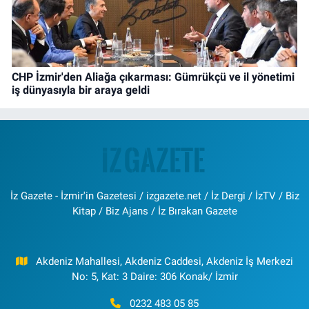
CHP İzmir'den Aliağa çıkarması: Gümrükçü ve il yönetimi
iş dünyasıyla bir araya geldi
İz Gazete - İzmir'in Gazetesi / izgazete.net / İz Dergi / İzTV / Biz
Kitap / Biz Ajans / İz Bırakan Gazete
Akdeniz Mahallesi, Akdeniz Caddesi, Akdeniz İş Merkezi
No: 5, Kat: 3 Daire: 306 Konak/ İzmir
0232 483 05 85