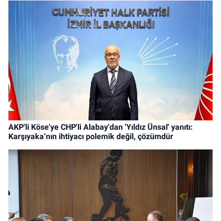
AKP'li Köse'ye CHP'li Alabay'dan 'Yıldız Ünsal' yanıtı:
Karşıyaka’nın ihtiyacı polemik değil, çözümdür