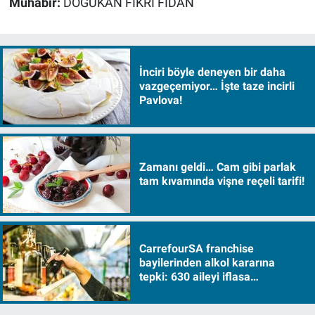
Muhabir:
DOĞUKAN FİKRİ FİDAN
İnciri böyle deneyen bir daha
vazgeçemiyor… İşte taze incirli
Pavlova!
Zamanı geldi… Cam gibi parlak
tam kıvamında vişne reçeli tarifi!
CarrefourSA franchise
bayilerinden alkol kararına
tepki: 630 aileyi iflasa
sürükleyecek!