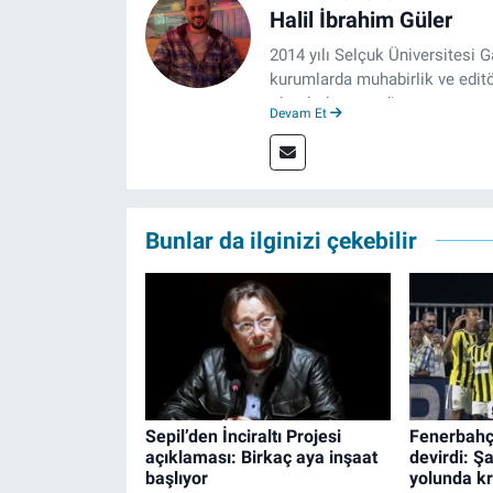
Halil İbrahim Güler
2014 yılı Selçuk Üniversitesi 
kurumlarda muhabirlik ve editö
olarak devam ediyor.
Devam Et
Bunlar da ilginizi çekebilir
Sepil’den İnciraltı Projesi
Fenerbahç
açıklaması: Birkaç aya inşaat
devirdi: Ş
başlıyor
yolunda kri