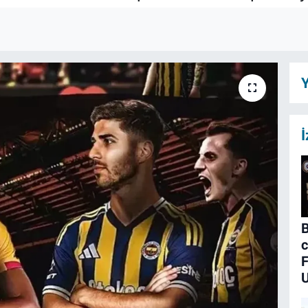
Y
İ
B
c
F
U