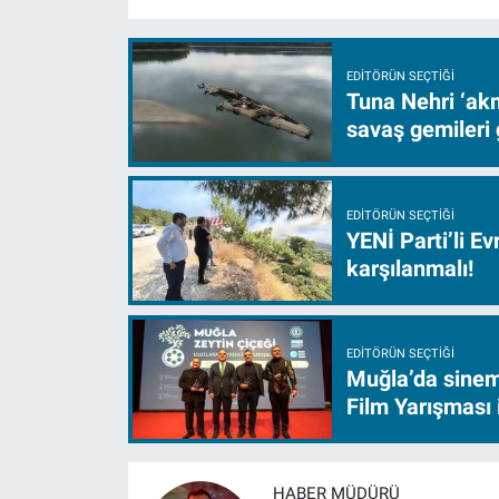
EDITÖRÜN SEÇTIĞI
Tuna Nehri ‘akm
savaş gemileri 
EDITÖRÜN SEÇTIĞI
YENİ Parti’li E
karşılanmalı!
EDITÖRÜN SEÇTIĞI
Muğla’da sinem
Film Yarışması 
HABER MÜDÜRÜ