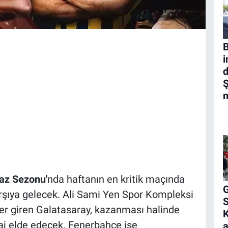
B
i
d
Ş
m
az Sezonu'
nda haftanın en kritik maçında
G
rşıya gelecek. Ali Sami Yen Spor Kompleksi
er giren Galatasaray, kazanması halinde
K
taj elde edecek. Fenerbahçe ise
a