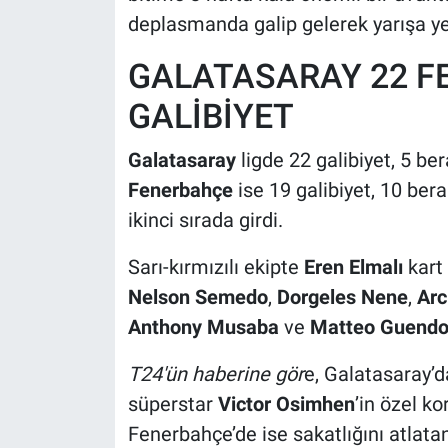
deplasmanda galip gelerek yarışa ye
GALATASARAY 22 F
GALİBİYET
Galatasaray
ligde 22 galibiyet, 5 ber
Fenerbahçe
ise 19 galibiyet, 10 be
ikinci sırada girdi.
Sarı-kırmızılı ekipte
Eren Elmalı
kart 
Nelson Semedo
,
Dorgeles Nene
,
Arc
Anthony Musaba
ve
Matteo Guendo
T24'ün haberine gör
e, Galatasaray’d
süperstar
Victor Osimhen
’in özel k
Fenerbahçe’de ise sakatlığını atlata