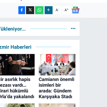
-
+
A
A
ükleniyor...
zmir Haberleri
ir asırlık hapis
Camianın önemli
ezası vardı…
isimleri bir
irari hükümlü
arada: Gündem
rla’da yakalandı
Karşıyaka Stadı