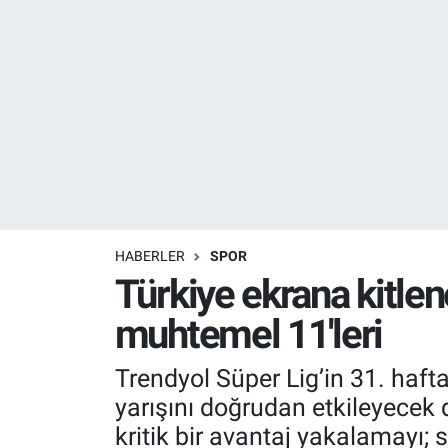
Resmi İlanlar
Resmi Reklam
YAŞAM
HABERLER
SPOR
Türkiye ekrana kitle
muhtemel 11'leri
Trendyol Süper Lig’in 31. haft
yarışını doğrudan etkileyecek 
kritik bir avantaj yakalamayı; s