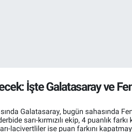
EURO
55,0700
%0
STERLİN
64,2438
%0.
necek: İşte Galatasaray ve Fe
asında Galatasaray, bugün sahasında Fener
derbide sarı-kırmızılı ekip, 4 puanlık far
arı-lacivertliler ise puan farkını kapatmay