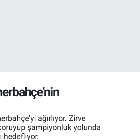
.1
21
nerbahçe'nin
bahçe’yi ağırlıyor. Zirve
kı koruyup şampiyonluk yolunda
ı hedefliyor.