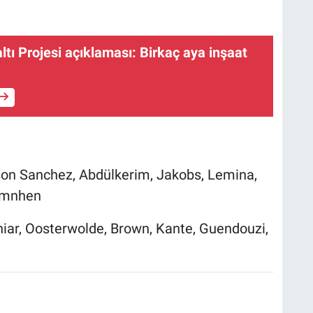
altı Projesi açıklaması: Birkaç aya inşaat
son Sanchez, Abdülkerim, Jakobs, Lemina,
simnhen
iar, Oosterwolde, Brown, Kante, Guendouzi,