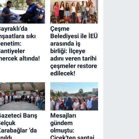
ayraklı’da
Çeşme
nşaatlara sıkı
Belediyesi ile İEÜ
enetim:
arasında iş
antiyeler
birliği: İlçeye
ercek altında!
adını veren tarihi
çeşmeler restore
edilecek!
azeteci Barış
Mesajları
Selçuk
gündem
arabağlar ‘da
olmuştu:
nıldı
Çiçek'ten şantaj