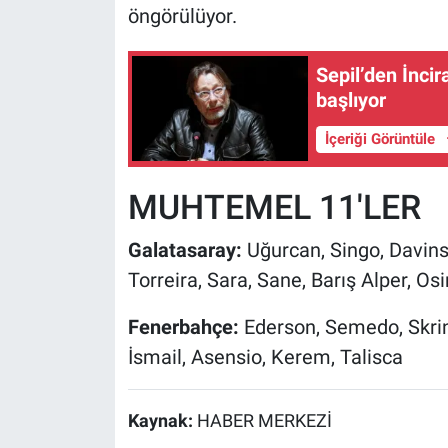
öngörülüyor.
Sepil’den İncir
başlıyor
İçeriği Görüntüle
MUHTEMEL 11'LER
Galatasaray:
Uğurcan, Singo, Davin
Torreira, Sara, Sane, Barış Alper, O
Fenerbahçe:
Ederson, Semedo, Skrin
İsmail, Asensio, Kerem, Talisca
Kaynak:
HABER MERKEZİ