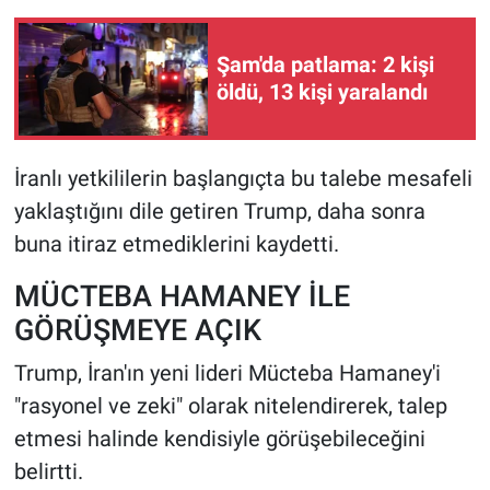
Şam'da patlama: 2 kişi
öldü, 13 kişi yaralandı
İranlı yetkililerin başlangıçta bu talebe mesafeli
yaklaştığını dile getiren Trump, daha sonra
buna itiraz etmediklerini kaydetti.
MÜCTEBA HAMANEY İLE
GÖRÜŞMEYE AÇIK
Trump, İran'ın yeni lideri Mücteba Hamaney'i
"rasyonel ve zeki" olarak nitelendirerek, talep
etmesi halinde kendisiyle görüşebileceğini
belirtti.