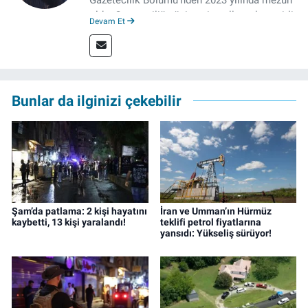
oldu. Gazeteciliğe üniversite yıllarında çeşitli
Devam Et
gazetelerde yaptığı stajlarla adım attı.
Meslek hayatına 2023'te İzmir'de başlayan
gazeteci, halen izgazete.net’te editör olarak
çalışmalarını sürdürüyor.
Bunlar da ilginizi çekebilir
Şam’da patlama: 2 kişi hayatını
İran ve Umman’ın Hürmüz
kaybetti, 13 kişi yaralandı!
teklifi petrol fiyatlarına
yansıdı: Yükseliş sürüyor!