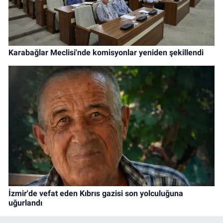
Karabağlar Meclisi'nde komisyonlar yeniden şekillendi
İzmir'de vefat eden Kıbrıs gazisi son yolculuğuna
uğurlandı