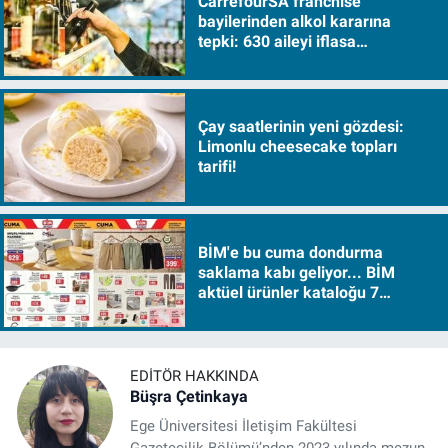
CarrefourSA franchise
bayilerinden alkol kararına
tepki: 630 aileyi iflasa
sürükleyecek!
Çay saatlerinin yeni gözdesi:
Limonlu cheesecake topları
tarifi!
BİM'e bu cuma dondurma
saklama kabı geliyor... BİM
aktüel ürünler kataloğu 7
Ağustos Cuma 2026
EDITÖR HAKKINDA
Büşra Çetinkaya
Ege Üniversitesi İletişim Fakültesi
Gazetecilik Bölümü’nden 2023 yılında mezun