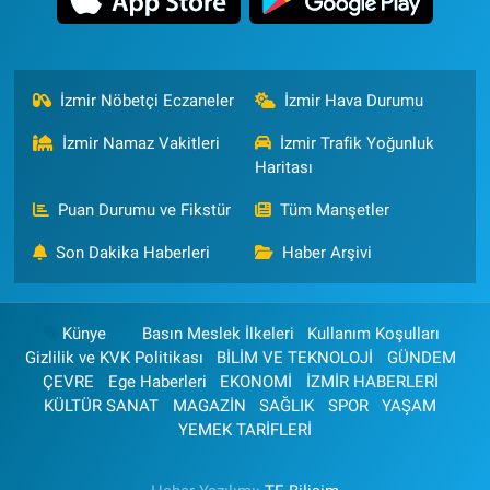
İzmir Nöbetçi Eczaneler
İzmir Hava Durumu
İzmir Namaz Vakitleri
İzmir Trafik Yoğunluk
Haritası
Puan Durumu ve Fikstür
Tüm Manşetler
Son Dakika Haberleri
Haber Arşivi
Künye
Basın Meslek İlkeleri
Kullanım Koşulları
Gizlilik ve KVK Politikası
BİLİM VE TEKNOLOJİ
GÜNDEM
ÇEVRE
Ege Haberleri
EKONOMİ
İZMİR HABERLERİ
KÜLTÜR SANAT
MAGAZİN
SAĞLIK
SPOR
YAŞAM
YEMEK TARİFLERİ