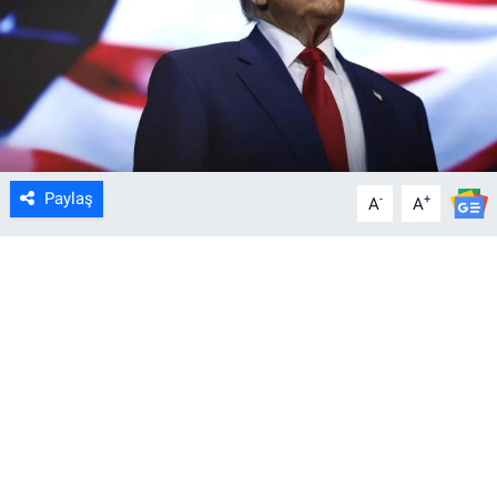
Paylaş
-
+
A
A