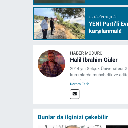
EDITÖRÜN SEÇTIĞI
YENİ Parti’li E
karşılanmalı!
HABER MÜDÜRÜ
Halil İbrahim Güler
2014 yılı Selçuk Üniversitesi 
kurumlarda muhabirlik ve editö
olarak devam ediyor.
Devam Et
Bunlar da ilginizi çekebilir