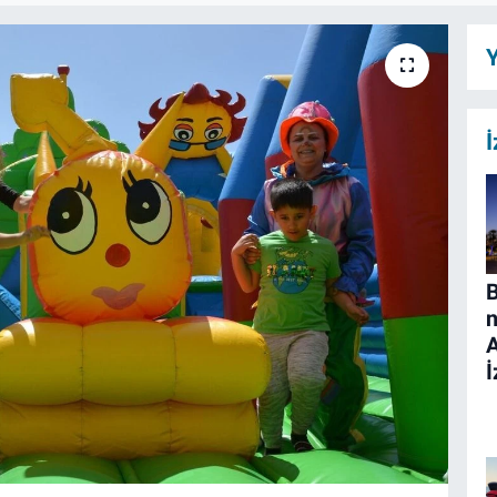
Y
İ
B
n
İ