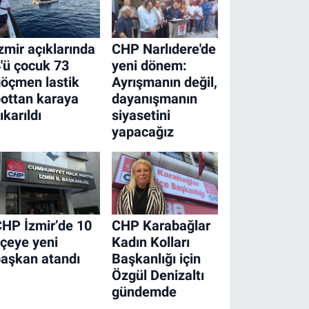
zmir açıklarında
CHP Narlıdere'de
'ü çocuk 73
yeni dönem:
öçmen lastik
Ayrışmanın değil,
ottan karaya
dayanışmanın
ıkarıldı
siyasetini
yapacağız
HP İzmir’de 10
CHP Karabağlar
lçeye yeni
Kadın Kolları
aşkan atandı
Başkanlığı için
Özgül Denizaltı
gündemde