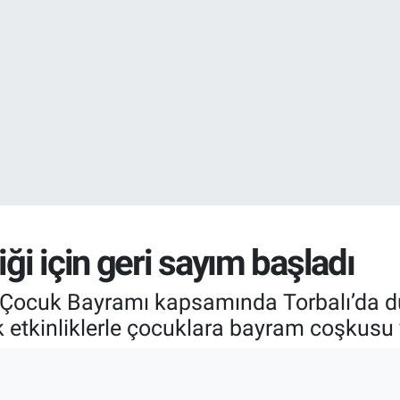
DOLAR
47,6704
%
EURO
55,0406
%-0.
iği için geri sayım başladı
 Çocuk Bayramı kapsamında Torbalı’da dü
 etkinliklerle çocuklara bayram coşkusu