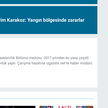
vrim Karakoz: Yangın bölgesinde zararlar
Gazetecilik Bölümü mezunu. 2017 yılından bu yana çeşitli
rlük yaptı. Çalışma hayatına izgazete.net’te haber müdürü