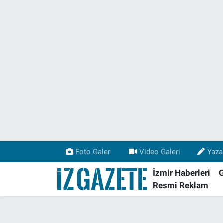
GÜNDEM
İzmir Nöbetçi Eczaneler
İZMİR
İzmir Hava Durumu
EGE HABERLERİ
İzmir Namaz Vakitleri
EKONOMİ
İzmir Trafik Yoğunluk Haritası
SPOR
Süper Lig Puan Durumu ve Fikstür
Foto Galeri
Video Galeri
Yaza
SAĞLIK
Tüm Manşetler
İzmir Haberleri
Resmi Reklam
KÜLTÜR SANAT
Son Dakika Haberleri
DÜNYA
Haber Arşivi