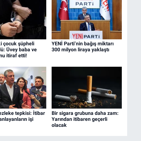
i çocuk şüpheli
YENİ Parti’nin bağış miktarı
dü: Üvey baba ve
300 milyon liraya yaklaştı
 itiraf etti!
zleke tepkisi: İtibar
Bir sigara grubuna daha zam:
anlayanların işi
Yarından itibaren geçerli
olacak