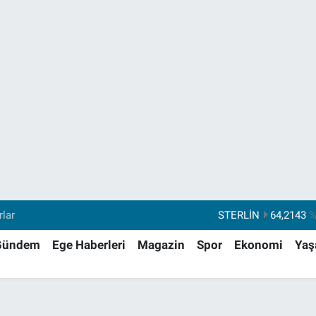
rlar
STERLİN
64,2143
%
GRAM ALTIN
6510.40
%0.
Gündem
Ege Haberleri
Magazin
Spor
Ekonomi
Ya
BİST100
13.799
%7
BITCOIN
64.225,61
%-0.