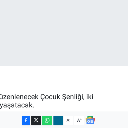
0
08
zenlenecek Çocuk Şenliği, iki
 yaşatacak.
-
+
A
A