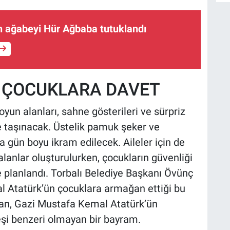
n ağabeyi Hür Ağbaba tutuklandı
 ÇOCUKLARA DAVET
oyun alanları, sahne gösterileri ve sürpriz
e taşınacak. Üstelik pamuk şeker ve
a gün boyu ikram edilecek. Aileler için de
 alanlar oluşturulurken, çocukların güvenliği
le planlandı. Torbalı Belediye Başkanı Övünç
 Atatürk’ün çocuklara armağan ettiği bu
san, Gazi Mustafa Kemal Atatürk’ün
şi benzeri olmayan bir bayram.