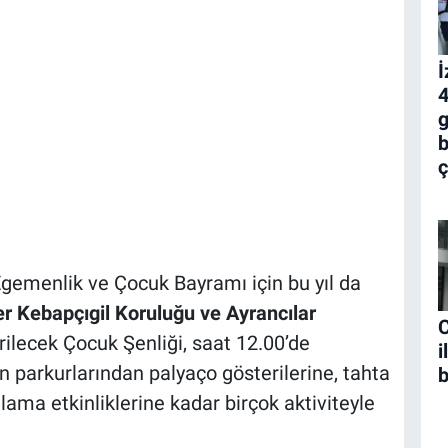
İ
4
g
b
ç
gemenlik ve Çocuk Bayramı için bu yıl da
er Kebapçıgil Koruluğu ve Ayrancılar
C
rilecek Çocuk Şenliği, saat 12.00’de
i
parkurlarından palyaço gösterilerine, tahta
b
ama etkinliklerine kadar birçok aktiviteyle