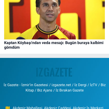
Kaptan Köybaşı'ndan veda mesajı: Bugün buraya kalbimi
gömdüm
İz Gazete - İzmir'in Gazetesi / izgazete.net / İz Dergi / İzTV / Biz
Kitap / Biz Ajans / İz Bırakan Gazete
Akdeniz Mahallesi, Akdeniz Caddesi, Akdeniz İş Merkezi