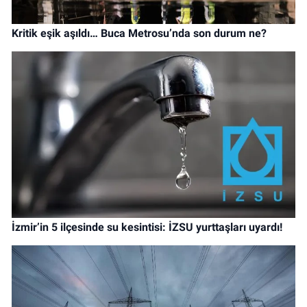
Kritik eşik aşıldı… Buca Metrosu’nda son durum ne?
İzmir’in 5 ilçesinde su kesintisi: İZSU yurttaşları uyardı!