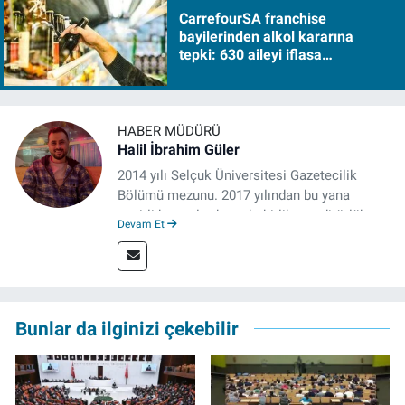
CarrefourSA franchise
bayilerinden alkol kararına
tepki: 630 aileyi iflasa
sürükleyecek!
HABER MÜDÜRÜ
Halil İbrahim Güler
2014 yılı Selçuk Üniversitesi Gazetecilik
Bölümü mezunu. 2017 yılından bu yana
çeşitli kurumlarda muhabirlik ve editörlük
Devam Et
yaptı. Çalışma hayatına izgazete.net’te haber
müdürü olarak devam ediyor.
Bunlar da ilginizi çekebilir