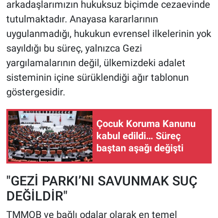
arkadaşlarımızın hukuksuz biçimde cezaevinde
tutulmaktadır. Anayasa kararlarının
uygulanmadığı, hukukun evrensel ilkelerinin yok
sayıldığı bu süreç, yalnızca Gezi
yargılamalarının değil, ülkemizdeki adalet
sisteminin içine sürüklendiği ağır tablonun
göstergesidir.
Çocuk Koruma Kanunu
kabul edildi… Süreç
baştan aşağı değişti
"GEZİ PARKI’NI SAVUNMAK SUÇ
DEĞİLDİR"
TMMOB ve bağlı odalar olarak en temel