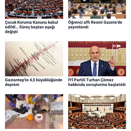
Çocuk Koruma Kanunu kabul
Öğrenci affı Resmi Gazete’de
edildi… Süreç baştan aşağı
yayımlandı
değişti
Gaziantep'te 4,5 büyüklüğünde
İYİ Partili Turhan Çömez
deprem
hakkında soruşturma başlatıldı