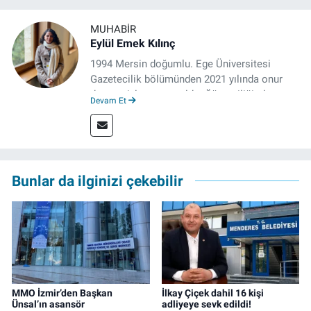
MUHABIR
Eylül Emek Kılınç
1994 Mersin doğumlu. Ege Üniversitesi
Gazetecilik bölümünden 2021 yılında onur
derecesiyle mezun oldu. Öğrenciliğinde
Devam Et
çeşitli mecralarda edindiği yarı-profesyonel
deneyimin dışında kapatılana kadar Artı TV
ve TELE1 TV Ankara bürolarında editör ve
kameraman olarak çalıştı. Meslek hayatını İz
Gazete'de sürdürüyor.
Bunlar da ilginizi çekebilir
MMO İzmir’den Başkan
İlkay Çiçek dahil 16 kişi
Ünsal’ın asansör
adliyeye sevk edildi!