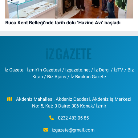
Buca Kent Belleği’nde tarih dolu ‘Hazine Avı’ başladı
İz Gazete - İzmir'in Gazetesi / izgazete.net / İz Dergi / İzTV / Biz
Kitap / Biz Ajans / İz Bırakan Gazete
Akdeniz Mahallesi, Akdeniz Caddesi, Akdeniz İş Merkezi
No: 5, Kat: 3 Daire: 306 Konak/ İzmir
0232 483 05 85
izgazete@gmail.com