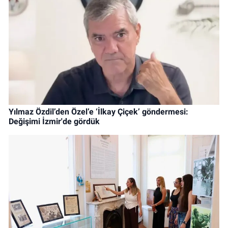
Yılmaz Özdil’den Özel’e ‘İlkay Çiçek’ göndermesi:
Değişimi İzmir'de gördük