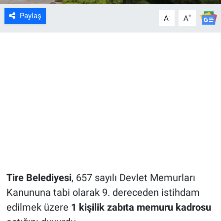
Paylaş
-
+
A
A
Tire Belediyesi
, 657 sayılı Devlet Memurları
Kanununa tabi olarak 9. dereceden istihdam
edilmek üzere
1 kişilik zabıta memuru kadrosu