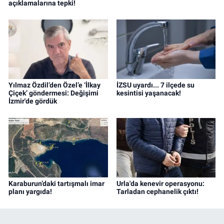
açıklamalarına tepki!
Yılmaz Özdil’den Özel’e ‘İlkay
İZSU uyardı... 7 ilçede su
Çiçek’ göndermesi: Değişimi
kesintisi yaşanacak!
İzmir'de gördük
Karaburun’daki tartışmalı imar
Urla'da kenevir operasyonu:
planı yargıda!
Tarladan cephanelik çıktı!