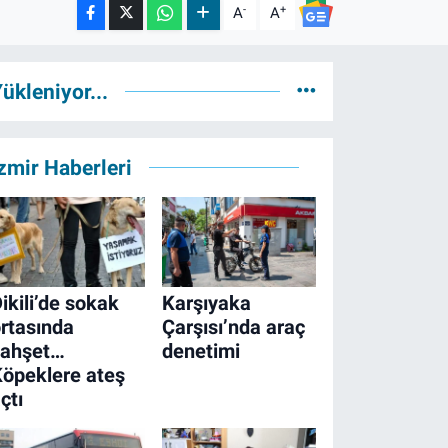
-
+
A
A
ükleniyor...
zmir Haberleri
ikili’de sokak
Karşıyaka
rtasında
Çarşısı’nda araç
vahşet…
denetimi
öpeklere ateş
çtı