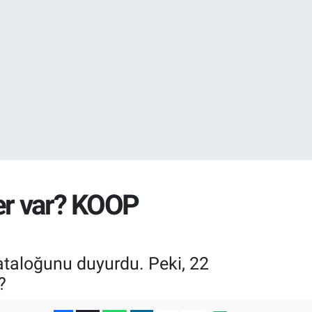
03
14
er var? KOOP
ataloğunu duyurdu. Peki, 22
?