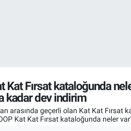
GRAM ALTIN
6660.55
%0.
BİST100
13.779
%-
 Kat Fırsat kataloğunda nel
a kadar dev indirim
an arasında geçerli olan Kat Kat Fırsat k
OOP Kat Kat Fırsat kataloğunda neler var