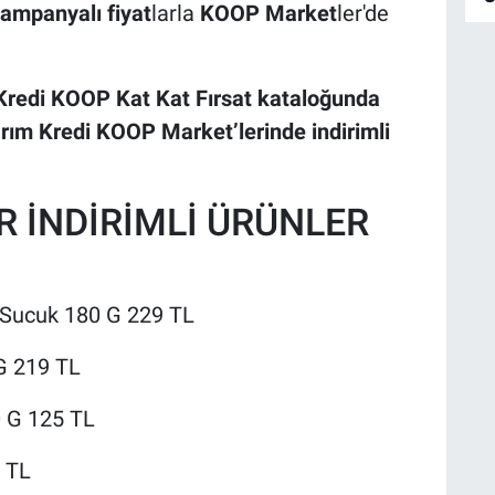
ampanyalı fiyat
larla
KOOP Market
ler'de
Kredi KOOP Kat Kat Fırsat kataloğunda
rım Kredi KOOP Market’lerinde indirimli
R İNDİRİMLİ ÜRÜNLER
 Sucuk 180 G 229 TL
G 219 TL
0 G 125 TL
9 TL