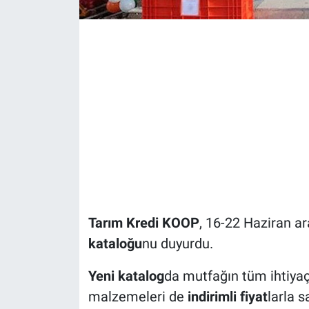
Tarım Kredi KOOP
, 16-22 Haziran ar
kataloğu
nu duyurdu.
Yeni katalog
da mutfağın tüm ihtiyaç
malzemeleri de
indirimli fiyat
larla s