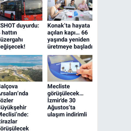
ESHOT duyurdu:
Konak’ta hayata
 hattın
açılan kapı… 66
üzergahı
yaşında yeniden
eğişecek!
üretmeye başladı
Balçova
Mecliste
rsaları’nda
görüşülecek…
özler
İzmir'de 30
Büyükşehir
Ağustos’ta
eclisi’nde:
ulaşım indirimli
tirazlar
örüşülecek