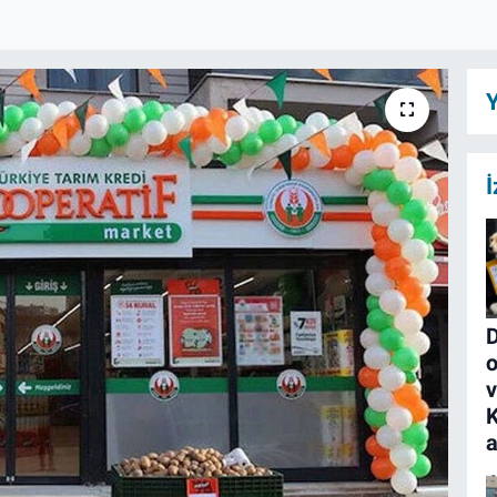
Y
İ
D
o
K
a