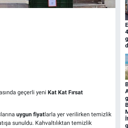
4
g
d
A
asında geçerli yeni
Kat Kat Fırsat
g
M
larına
uygun fiyat
larla yer verilirken temizlik
İ
atışa sunuldu. Kahvaltılıktan temizlik
g