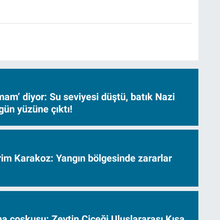
am’ diyor: Su seviyesi düştü, batık Nazi
gün yüzüne çıktı!
vrim Karakoz: Yangın bölgesinde zararlar
a coşkusu: Zeytin Çiçeği Uluslararası Kısa