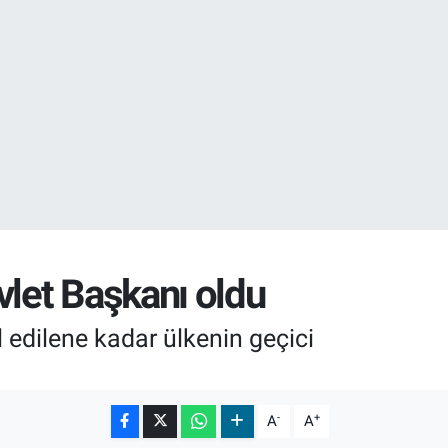
05
18
vlet Başkanı oldu
 edilene kadar ülkenin geçici
-
+
A
A