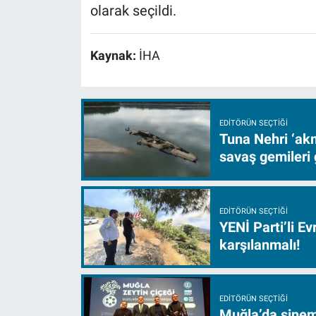
olarak seçildi.
Kaynak:
İHA
EDITÖRÜN SEÇTIĞI
Tuna Nehri ‘akm
savaş gemileri 
EDITÖRÜN SEÇTIĞI
YENİ Parti’li E
karşılanmalı!
EDITÖRÜN SEÇTIĞI
Muğla’da sinem