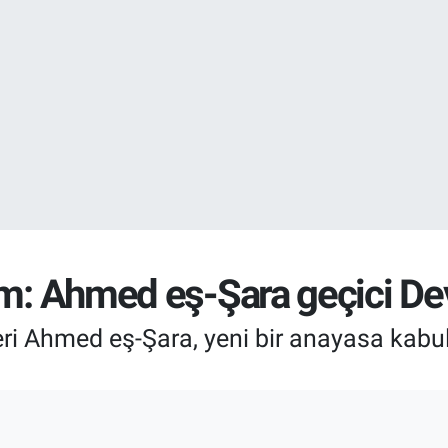
DOLAR
47,5971
%0.
EURO
55,1336
%0.
im: Ahmed eş-Şara geçici De
deri Ahmed eş-Şara, yeni bir anayasa kabul