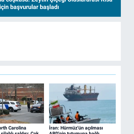
için başvurular başladı
rth Carolina
İran: Hürmüz'ün açılması
silahlı saldırı: Çok
ABD'nin tutumuna bağlı