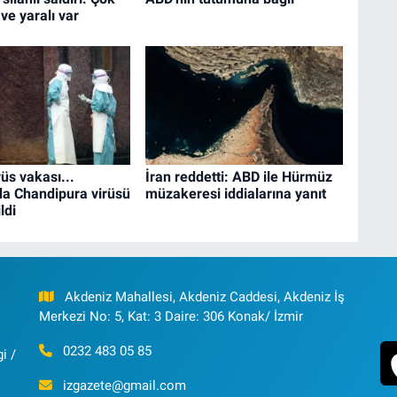
ve yaralı var
rüs vakası...
İran reddetti: ABD ile Hürmüz
da Chandipura virüsü
müzakeresi iddialarına yanıt
ldi
Akdeniz Mahallesi, Akdeniz Caddesi, Akdeniz İş
Merkezi No: 5, Kat: 3 Daire: 306 Konak/ İzmir
0232 483 05 85
i /
izgazete@gmail.com