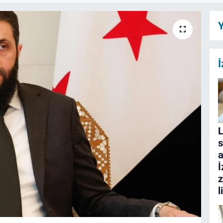
Y
İ
L
s
a
İ
z
l