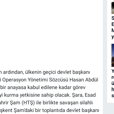
S
y
Y
n ardından, ülkenin geçici devlet başkanı
r
ri Operasyon Yönetimi Sözcüsü Hasan Abdül
ü
i bir anayasa kabul edilene kadar görev
h
i kurma yetkisine sahip olacak. Şara, Esad
rir Şam (HTŞ) ile birlikte savaşan silahlı
aşkent Şam'daki bir toplantıda devlet başkanı