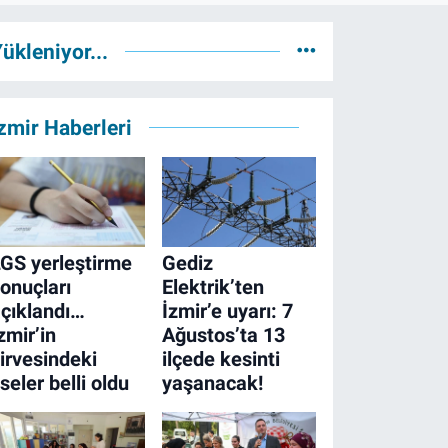
ükleniyor...
zmir Haberleri
GS yerleştirme
Gediz
onuçları
Elektrik’ten
çıklandı…
İzmir’e uyarı: 7
zmir’in
Ağustos’ta 13
irvesindeki
ilçede kesinti
iseler belli oldu
yaşanacak!