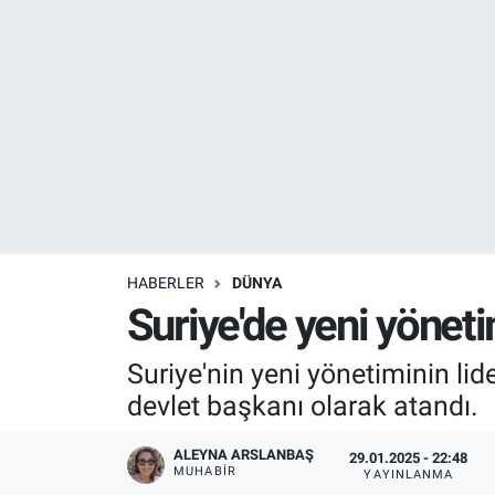
Resmi İlanlar
Resmi Reklam
YAŞAM
HABERLER
DÜNYA
Suriye'de yeni yönet
Suriye'nin yeni yönetiminin li
devlet başkanı olarak atandı.
ALEYNA ARSLANBAŞ
29.01.2025 - 22:48
MUHABIR
YAYINLANMA