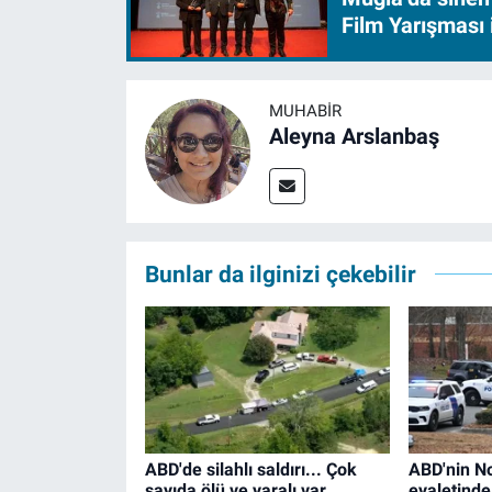
Film Yarışması 
MUHABIR
Aleyna Arslanbaş
Bunlar da ilginizi çekebilir
ABD'de silahlı saldırı... Çok
ABD'nin No
sayıda ölü ve yaralı var
eyaletinde 