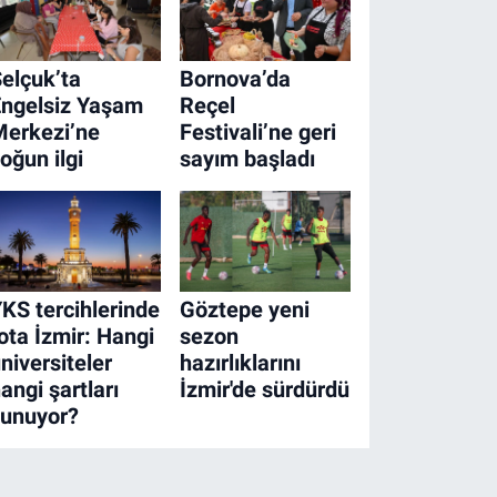
elçuk’ta
Bornova’da
Engelsiz Yaşam
Reçel
Merkezi’ne
Festivali’ne geri
oğun ilgi
sayım başladı
KS tercihlerinde
Göztepe yeni
ota İzmir: Hangi
sezon
niversiteler
hazırlıklarını
angi şartları
İzmir'de sürdürdü
sunuyor?