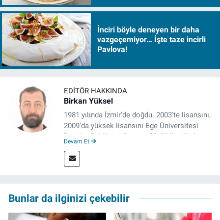
İnciri böyle deneyen bir daha
vazgeçemiyor… İşte taze incirli
Pavlova!
EDITÖR HAKKINDA
Birkan Yüksel
1981 yılında İzmir'de doğdu. 2003'te lisansını,
2009'da yüksek lisansını Ege Üniversitesi
İletişim Fakültesi Gazetecilik Bölümü'nde
Devam Et
tamamladı. 2011 yılında yüksek lisans
tezinden hareketle yazdığı "İdeoloji ve
Gündelik Hayatta Milliyetçilik" adlı kitabı,
Genesis Yayınevi tarafından basıldı. 2022
yılından bu yana İz Gazete'de sayfa yapımcısı
Bunlar da ilginizi çekebilir
ve editör olarak görev yapmaktadır.