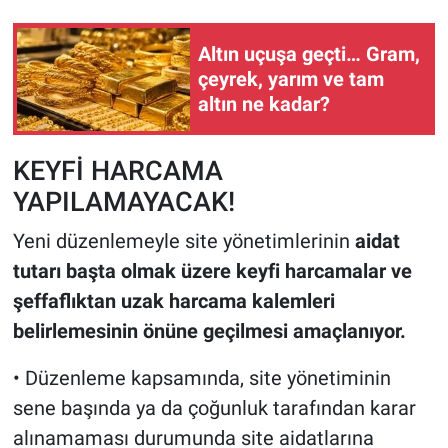
Altın uçuşa geçti… Gram,
çeyrek, yarım ve tam
altın ne kadar?
KEYFİ HARCAMA
YAPILAMAYACAK!
Yeni düzenlemeyle site yönetimlerinin
aidat
tutarı başta olmak üzere keyfi harcamalar ve
şeffaflıktan uzak harcama kalemleri
belirlemesinin önüne geçilmesi amaçlanıyor.
• Düzenleme kapsamında, site yönetiminin
sene başında ya da çoğunluk tarafından karar
alınamaması durumunda site aidatlarına