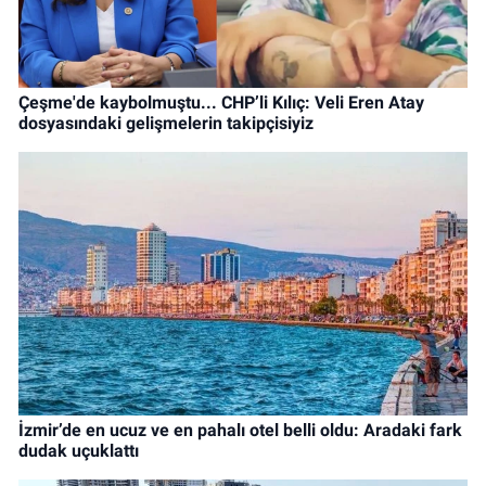
Çeşme'de kaybolmuştu... CHP’li Kılıç: Veli Eren Atay
dosyasındaki gelişmelerin takipçisiyiz
İzmir’de en ucuz ve en pahalı otel belli oldu: Aradaki fark
dudak uçuklattı