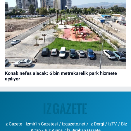
Konak nefes alacak: 6 bin metrekarelik park hizmete
açılıyor
İz Gazete - İzmir'in Gazetesi / izgazete.net / İz Dergi / İzTV / Biz
Kitap / Biz Ajans / İz Bırakan Gazete