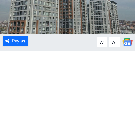
Paylaş
-
+
A
A