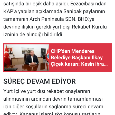
satışında bir eşik daha aşıldı. Eczacıbaşı'ndan
KAP'a yapılan açıklamada Sanipak paylarının
tamamının Arch Peninsula SDN. BHD.’ye
devrine ilişkin gerekli yurt dışı Rekabet Kurulu
izninin de alındığı bildirildi.
CHP'den Menderes
Belediye Başkanı İlkay
Çiçek kararı: Kesin ihraç
talebi
SÜREÇ DEVAM EDİYOR
Yurt içi ve yurt dışı rekabet onaylarının
alınmasının ardından devrin tamamlanması
için diğer koşulların sağlanma süreci devam
ediyor. Kapanış işlemi söz konusu şartların