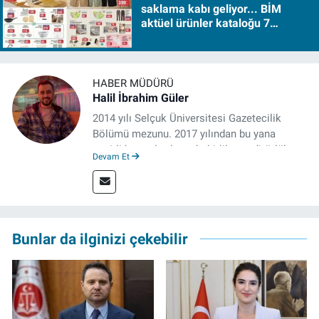
saklama kabı geliyor... BİM
aktüel ürünler kataloğu 7
Ağustos Cuma 2026
HABER MÜDÜRÜ
Halil İbrahim Güler
2014 yılı Selçuk Üniversitesi Gazetecilik
Bölümü mezunu. 2017 yılından bu yana
çeşitli kurumlarda muhabirlik ve editörlük
Devam Et
yaptı. Çalışma hayatına izgazete.net’te haber
müdürü olarak devam ediyor.
Bunlar da ilginizi çekebilir