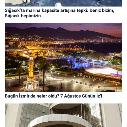
Sığacık’ta marina kapasite artışına tepki: Deniz bizim,
Sığacık hepimizin
Bugün İzmir’de neler oldu? 7 Ağustos Günün İz'i