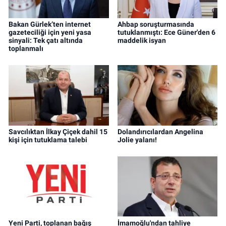
Bakan Gürlek’ten internet
Ahbap soruşturmasında
gazeteciliği için yeni yasa
tutuklanmıştı: Ece Güner'den 6
sinyali: Tek çatı altında
maddelik isyan
toplanmalı
Savcılıktan İlkay Çiçek dahil 15
Dolandırıcılardan Angelina
kişi için tutuklama talebi
Jolie yalanı!
Yeni Parti, toplanan bağış
İmamoğlu'ndan tahliye