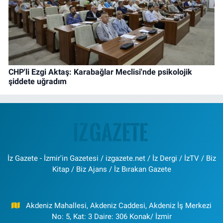
CHP'li Ezgi Aktaş: Karabağlar Meclisi'nde psikolojik
şiddete uğradım
İz Gazete - İzmir'in Gazetesi / izgazete.net / İz Dergi / İzTV / Biz
Kitap / Biz Ajans / İz Bırakan Gazete
Akdeniz Mahallesi, Akdeniz Caddesi, Akdeniz İş Merkezi
No: 5, Kat: 3 Daire: 306 Konak/ İzmir