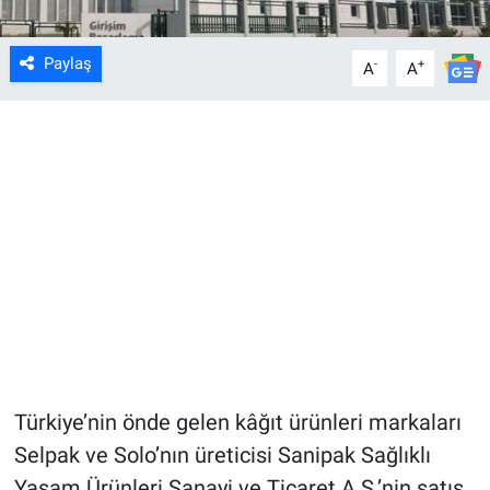
Paylaş
-
+
A
A
Türkiye’nin önde gelen kâğıt ürünleri markaları
Selpak ve Solo’nın üreticisi Sanipak Sağlıklı
Yaşam Ürünleri Sanayi ve Ticaret A.Ş.’nin satış