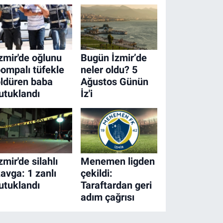
zmir'de oğlunu
Bugün İzmir’de
ompalı tüfekle
neler oldu? 5
ldüren baba
Ağustos Günün
utuklandı
İz'i
zmir'de silahlı
Menemen ligden
avga: 1 zanlı
çekildi:
utuklandı
Taraftardan geri
adım çağrısı