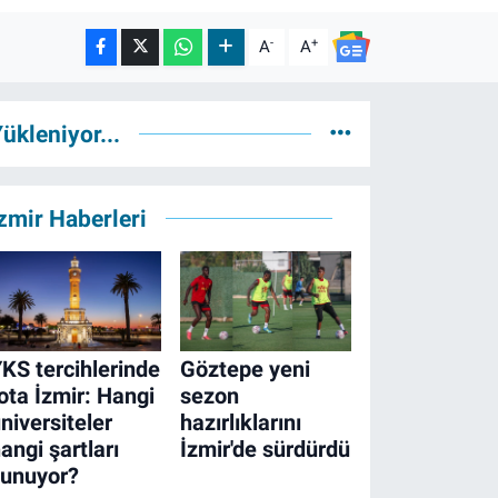
-
+
A
A
ükleniyor...
zmir Haberleri
KS tercihlerinde
Göztepe yeni
ota İzmir: Hangi
sezon
niversiteler
hazırlıklarını
angi şartları
İzmir'de sürdürdü
sunuyor?