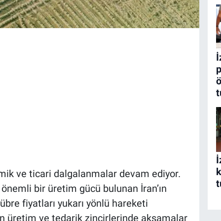
İ
p
ö
t
İ
k
ik ve ticari dalgalanmalar devam ediyor.
t
önemli bir üretim gücü bulunan İran’ın
re fiyatları yukarı yönlü hareketi
n üretim ve tedarik zincirlerinde aksamalar