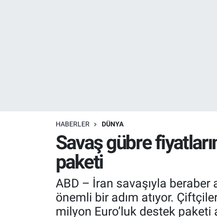
Resmi İlanlar
Resmi Reklam
YAŞAM
HABERLER
DÜNYA
Savaş gübre fiyatlar
paketi
ABD – İran savaşıyla beraber a
önemli bir adım atıyor. Çiftçil
milyon Euro’luk destek paketi 