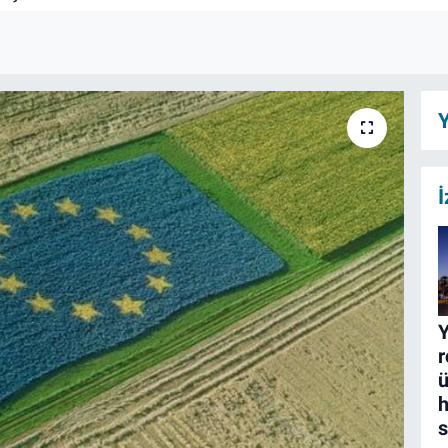
Y
İ
Y
r
ü
h