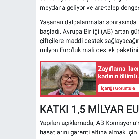
meydana geliyor ve arz-talep denge
Yaşanan dalgalanmalar sonrasında t
başladı. Avrupa Birliği (AB) artan g
çiftçilere maddi destek sağlayacağını
milyon Euro’luk mali destek paketinin 
Zayıflama ilacı
kadının ölümü a
İçeriği Görüntüle
KATKI 1,5 MİLYAR E
Yapılan açıklamada, AB Komisyonu’nu
hasatlarını garanti altına almak için