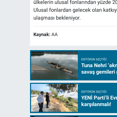
ülkelerin ulusal fonlarından yüzde 20
Ulusal fonlardan gelecek olan katkıy
ulaşması bekleniyor.
Kaynak:
AA
EDITÖRÜN SEÇTIĞI
Tuna Nehri ‘akm
savaş gemileri 
EDITÖRÜN SEÇTIĞI
YENİ Parti’li E
karşılanmalı!