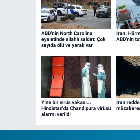
ABD'nin North Carolina
İran: Hürm
eyaletinde silahlı saldırı: Çok
ABD'nin t
sayıda ölü ve yaralı var
Yine bir virüs vakası...
İran redde
Hindistan'da Chandipura virüsü
müzakeresi
alarmı verildi