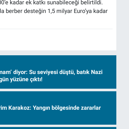
0’e kadar ek katkı sunabileceği belirtildi.
la berber desteğin 1,5 milyar Euro’ya kadar
am’ diyor: Su seviyesi düştü, batık Nazi
gün yüzüne çıktı!
vrim Karakoz: Yangın bölgesinde zararlar