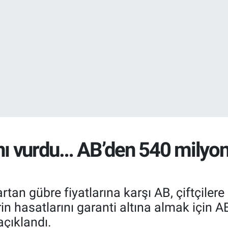
DOLAR
47,5971
%0.
EURO
55,1336
%0.
ını vurdu… AB’den 540 milyon
rtan gübre fiyatlarına karşı AB, çiftçile
erin hasatlarını garanti altına almak içi
açıklandı.