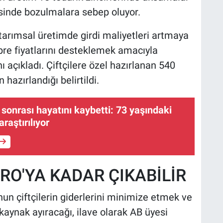
sinde bozulmalara sebep oluyor.
arımsal üretimde girdi maliyetleri artmaya
übre fiyatlarını desteklemek amacıyla
 açıkladı. Çiftçilere özel hazırlanan 540
hazırlandığı belirtildi.
 sonrası hayatını kaybetti: 73 yaşındaki
raştırılıyor
URO'YA KADAR ÇIKABİLİR
n çiftçilerin giderlerini minimize etmek ve
 kaynak ayıracağı, ilave olarak AB üyesi