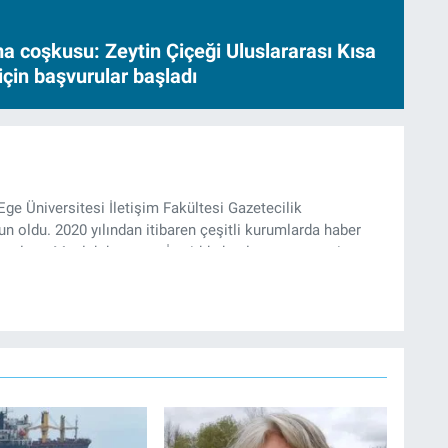
a coşkusu: Zeytin Çiçeği Uluslararası Kısa
için başvurular başladı
Ege Üniversitesi İletişim Fakültesi Gazetecilik
 oldu. 2020 yılından itibaren çeşitli kurumlarda haber
k çalıştı. Meslek hayatına İzmir’de başlayan gazeteci,
’te haber editörü olarak devam etmekte.