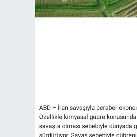
ABD – İran savaşıyla beraber ekonom
Özellikle kimyasal gübre konusunda 
savaşta olması sebebiyle dünyada güb
sürdürüyor. Savaş sebebiyle gübreni