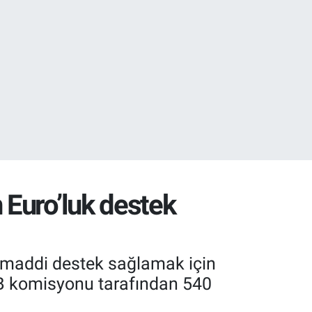
05
18
 Euro’luk destek
re maddi destek sağlamak için
n AB komisyonu tarafından 540