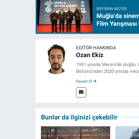
EDITÖRÜN SEÇTIĞI
Muğla’da sinem
Film Yarışması 
EDITÖR HAKKINDA
Ozan Ekiz
1997 yılında Mersin’de doğdu. 
Bölümü’nden 2020 yılında mezun
editörü, muhabir, rejisör olara
Devam Et
çalışma hayatına izgazete.net
Bunlar da ilginizi çekebilir