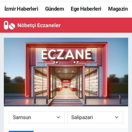
İzmir Haberleri
Gündem
Ege Haberleri
Magazin
Resmi İlanlar
Nöbetçi Eczaneler
Resmi Reklam
YAŞAM