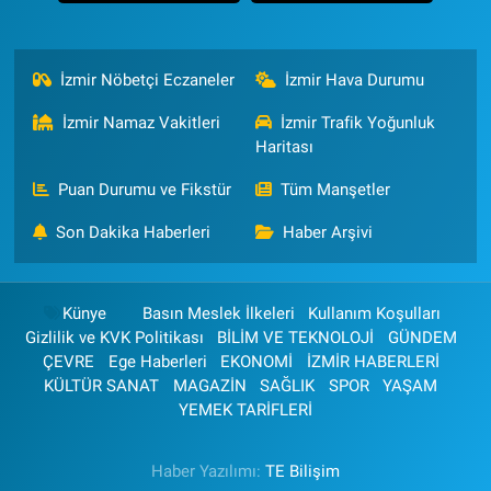
İzmir Nöbetçi Eczaneler
İzmir Hava Durumu
İzmir Namaz Vakitleri
İzmir Trafik Yoğunluk
Haritası
Puan Durumu ve Fikstür
Tüm Manşetler
Son Dakika Haberleri
Haber Arşivi
Künye
Basın Meslek İlkeleri
Kullanım Koşulları
Gizlilik ve KVK Politikası
BİLİM VE TEKNOLOJİ
GÜNDEM
ÇEVRE
Ege Haberleri
EKONOMİ
İZMİR HABERLERİ
KÜLTÜR SANAT
MAGAZİN
SAĞLIK
SPOR
YAŞAM
YEMEK TARİFLERİ
Haber Yazılımı:
TE Bilişim