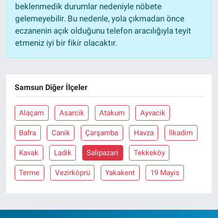
beklenmedik durumlar nedeniyle nöbete
gelemeyebilir. Bu nedenle, yola çıkmadan önce
eczanenin açık olduğunu telefon aracılığıyla teyit
etmeniz iyi bir fikir olacaktır.
Samsun Diğer İlçeler
Alaçam
Asarcik
Atakum
Ayvacik
Bafra
Canik
Çarşamba
Havza
İlkadim
Kavak
Ladik
Salipazari
Tekkeköy
Terme
Vezirköprü
Yakakent
19 Mayis