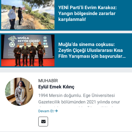
YENİ Parti’li Evrim Karakoz:
Yangın bölgesinde zararlar
karşılanmalı!
Muğla’da sinema coşkusu:
Zeytin Çiçeği Uluslararası Kısa
Film Yarışması için başvurular
başladı
MUHABIR
Eylül Emek Kılınç
1994 Mersin doğumlu. Ege Üniversitesi
Gazetecilik bölümünden 2021 yılında onur
derecesiyle mezun oldu. Öğrenciliğinde
Devam Et
çeşitli mecralarda edindiği yarı-profesyonel
deneyimin dışında kapatılana kadar Artı TV
ve TELE1 TV Ankara bürolarında editör ve