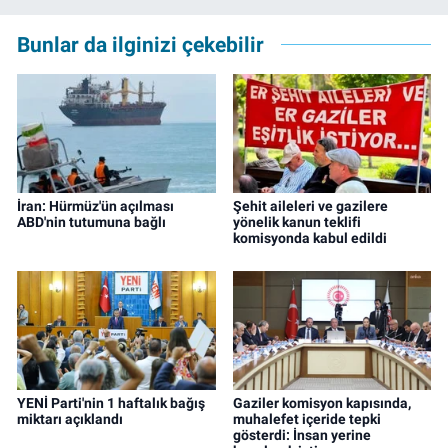
kameraman olarak çalıştı. Meslek hayatını İz
Gazete'de sürdürüyor.
Bunlar da ilginizi çekebilir
İran: Hürmüz'ün açılması
Şehit aileleri ve gazilere
ABD'nin tutumuna bağlı
yönelik kanun teklifi
komisyonda kabul edildi
YENİ Parti'nin 1 haftalık bağış
Gaziler komisyon kapısında,
miktarı açıklandı
muhalefet içeride tepki
gösterdi: İnsan yerine