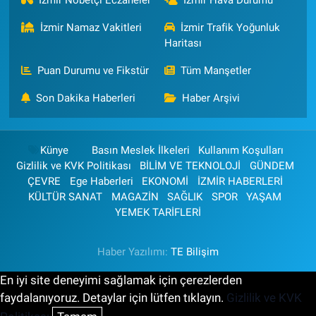
İzmir Nöbetçi Eczaneler
İzmir Hava Durumu
İzmir Namaz Vakitleri
İzmir Trafik Yoğunluk
Haritası
Puan Durumu ve Fikstür
Tüm Manşetler
Son Dakika Haberleri
Haber Arşivi
Künye
Basın Meslek İlkeleri
Kullanım Koşulları
Gizlilik ve KVK Politikası
BİLİM VE TEKNOLOJİ
GÜNDEM
ÇEVRE
Ege Haberleri
EKONOMİ
İZMİR HABERLERİ
KÜLTÜR SANAT
MAGAZİN
SAĞLIK
SPOR
YAŞAM
YEMEK TARİFLERİ
Haber Yazılımı:
TE Bilişim
En iyi site deneyimi sağlamak için çerezlerden
faydalanıyoruz. Detaylar için lütfen tıklayın.
Gizlilik ve KVK