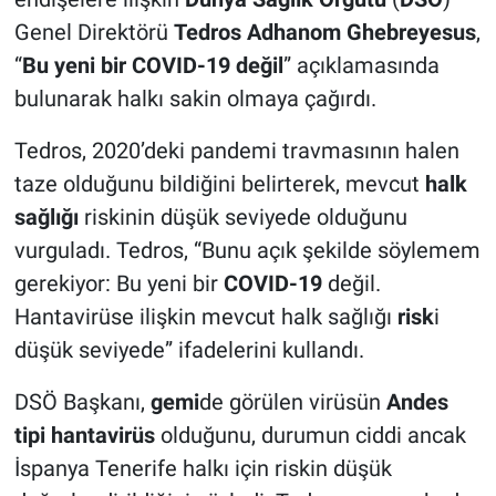
Genel Direktörü
Tedros Adhanom Ghebreyesus
,
“
Bu yeni bir COVID-19 değil
” açıklamasında
bulunarak halkı sakin olmaya çağırdı.
Tedros, 2020’deki pandemi travmasının halen
taze olduğunu bildiğini belirterek, mevcut
halk
sağlığı
riskinin düşük seviyede olduğunu
vurguladı. Tedros, “Bunu açık şekilde söylemem
gerekiyor: Bu yeni bir
COVID-19
değil.
Hantavirüse ilişkin mevcut halk sağlığı
risk
i
düşük seviyede” ifadelerini kullandı.
DSÖ Başkanı,
gemi
de görülen virüsün
Andes
tipi hantavirüs
olduğunu, durumun ciddi ancak
İspanya Tenerife halkı için riskin düşük