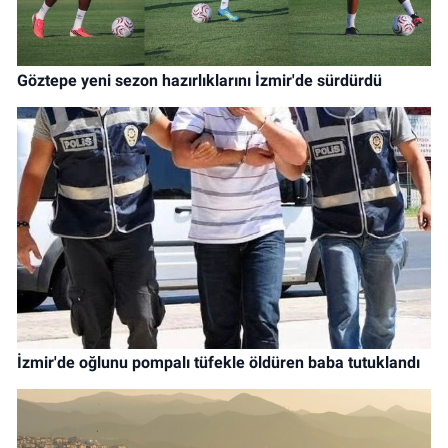
Göztepe yeni sezon hazırlıklarını İzmir'de sürdürdü
İzmir'de oğlunu pompalı tüfekle öldüren baba tutuklandı