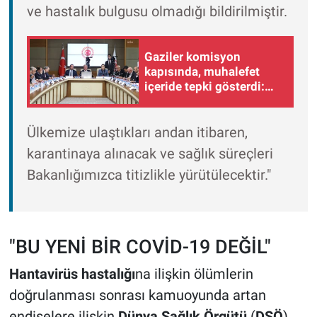
ve hastalık bulgusu olmadığı bildirilmiştir.
Gaziler komisyon
kapısında, muhalefet
içeride tepki gösterdi:
İnsan yerine konulmak
istiyoruz
Ülkemize ulaştıkları andan itibaren,
karantinaya alınacak ve sağlık süreçleri
Bakanlığımızca titizlikle yürütülecektir."
"BU YENİ BİR COVİD-19 DEĞİL"
Hantavirüs hastalığı
na ilişkin ölümlerin
doğrulanması sonrası kamuoyunda artan
endişelere ilişkin
Dünya Sağlık Örgütü
(
DSÖ
)