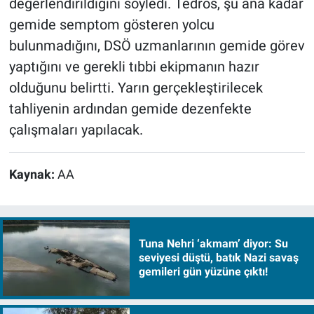
değerlendirildiğini söyledi. Tedros, şu ana kadar
gemide semptom gösteren yolcu
bulunmadığını, DSÖ uzmanlarının gemide görev
yaptığını ve gerekli tıbbi ekipmanın hazır
olduğunu belirtti. Yarın gerçekleştirilecek
tahliyenin ardından gemide dezenfekte
çalışmaları yapılacak.
Kaynak:
AA
Tuna Nehri ‘akmam’ diyor: Su
seviyesi düştü, batık Nazi savaş
gemileri gün yüzüne çıktı!