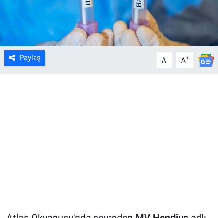
Paylaş
-
+
A
A
Atlas Okyanusu'nda seyreden
MV Hondius
adlı